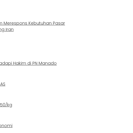
lam Merespons Kebutuhan Pasar
ng Iran
adapi Hakim di PN Manado
 AS
550/kg
konomi