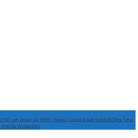
7.911 per Dolar AS
PIHPS: Harga Cabai Rawit Rp59.150/kg, Telur
he Imbau Waspada