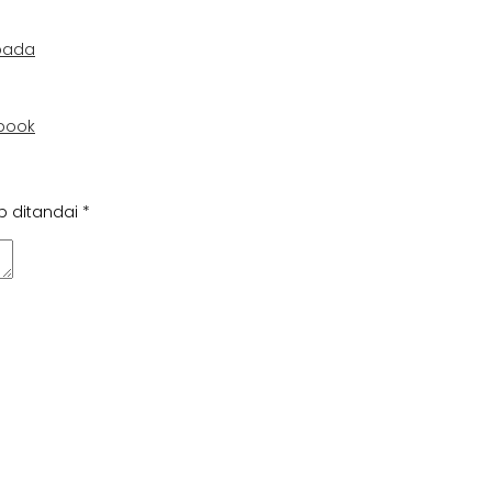
pada
book
b ditandai
*