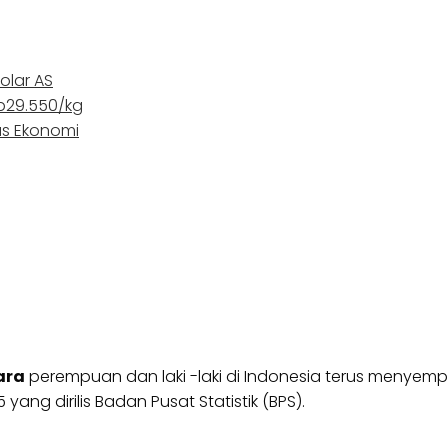
olar AS
Rp29.550/kg
as Ekonomi
ara
perempuan dan laki -laki di Indonesia terus menyempi
ng dirilis Badan Pusat Statistik (BPS).