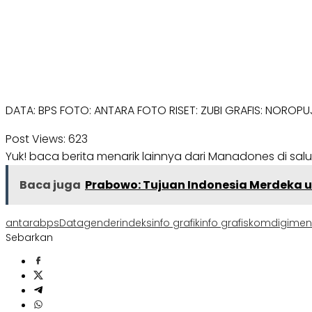
DATA: BPS FOTO: ANTARA FOTO RISET: ZUBI GRAFIS: NOROPU
Post Views:
623
Yuk! baca berita menarik lainnya dari Manadones di sal
Baca juga
Prabowo: Tujuan Indonesia Merdeka u
antara
bps
Data
gender
indeks
info grafik
info grafis
komdigi
men
Sebarkan