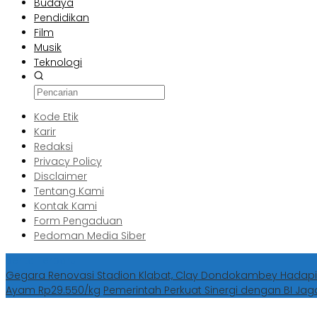
Budaya
Pendidikan
Film
Musik
Teknologi
Kode Etik
Karir
Redaksi
Privacy Policy
Disclaimer
Tentang Kami
Kontak Kami
Form Pengaduan
Pedoman Media Siber
Berita Terbaru
Gegara Renovasi Stadion Klabat, Clay Dondokambey Hadapi
Ayam Rp29.550/kg
Pemerintah Perkuat Sinergi dengan BI Jag