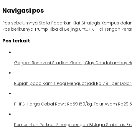
Navigasi pos
Pos sebelumnya
Stella Paparkan Kiat Strategis Kampus da
Pos berikutnya
Trump Tiba di Beijing untuk KTT di Tengah Pera
Pos terkait
Gegara Renovasi Stadion Klabat, Clay Dondokambey H
Rupiah pada Kamis Pagi Menguat jadi Rp17.911 per Dolar
PIHPS: Harga Cabai Rawit Rp59.150/kg, Telur Ayam Rp29.
Pemerintah Perkuat Sinergi dengan BI Jaga Stabilitas E