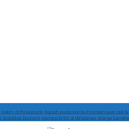
 Hakim di PN Manado
Rupiah pada Kamis Pagi Menguat jadi Rp1
a Stabilitas Ekonomi
Gempa M 6,5 di Mindanao, Warga Sangi