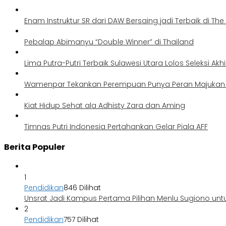
Enam Instruktur SR dari DAW Bersaing jadi Terbaik di Th
Pebalap Abimanyu “Double Winner” di Thailand
Lima Putra-Putri Terbaik Sulawesi Utara Lolos Seleksi Akh
Wamenpar Tekankan Perempuan Punya Peran Majukan P
Kiat Hidup Sehat ala Adhisty Zara dan Aming
Timnas Putri Indonesia Pertahankan Gelar Piala AFF
Berita Populer
1
Pendidikan
846 Dilihat
Unsrat Jadi Kampus Pertama Pilihan Menlu Sugiono unt
2
Pendidikan
757 Dilihat