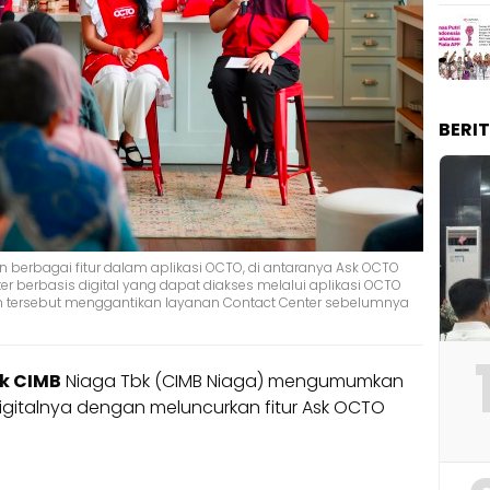
BERI
 berbagai fitur dalam aplikasi OCTO, di antaranya Ask OCTO
r berbasis digital yang dapat diakses melalui aplikasi OCTO
n tersebut menggantikan layanan Contact Center sebelumnya
nk CIMB
Niaga Tbk (CIMB Niaga) mengumumkan
digitalnya dengan meluncurkan fitur Ask OCTO