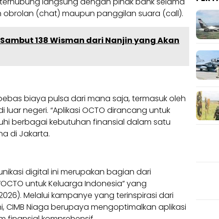
 terhubung langsung dengan pihak bank selama
 obrolan (chat) maupun panggilan suara (call).
 Sambut 138 Wisman dari Nanjin yang Akan
bebas biaya pulsa dari mana saja, termasuk oleh
luar negeri. “Aplikasi OCTO dirancang untuk
berbagai kebutuhan finansial dalam satu
na di Jakarta.
nikasi digital ini merupakan bagian dari
OCTO untuk Keluarga Indonesia” yang
026). Melalui kampanye yang terinspirasi dari
ni, CIMB Niaga berupaya mengoptimalkan aplikasi
 finansial komprehensif.