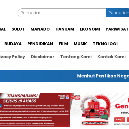
Pencaria
NAL
SULUT
MANADO
HANKAM
EKONOMI
PARIWISAT
BUDAYA
PENDIDIKAN
FILM
MUSIK
TEKNOLOGI
ivacy Policy
Disclaimer
Tentang Kami
Kontak Kami
Menhut Pastikan Negara Hadir Unt