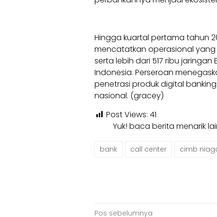
Hingga kuartal pertama tahun 2
mencatatkan operasional yang d
serta lebih dari 517 ribu jaring
Indonesia. Perseroan menegas
penetrasi produk digital bankin
nasional. (gracey)
Post Views:
41
Yuk! baca berita menarik l
bank
call center
cimb niag
Navigasi
Pos sebelumnya