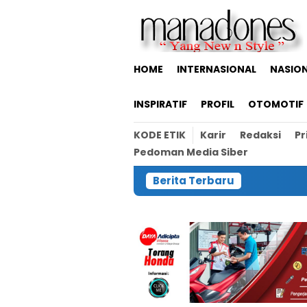
Loncat
ke
konten
HOME
INTERNASIONAL
NASIO
INSPIRATIF
PROFIL
OTOMOTIF
KODE ETIK
Karir
Redaksi
Pr
Pedoman Media Siber
Berita Terbaru