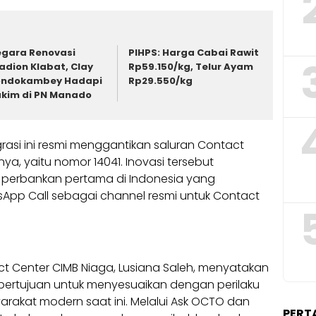
gara Renovasi
PIHPS: Harga Cabai Rawit
adion Klabat, Clay
Rp59.150/kg, Telur Ayam
ondokambey Hadapi
Rp29.550/kg
kim di PN Manado
grasi ini resmi menggantikan saluran Contact
a, yaitu nomor 14041. Inovasi tersebut
 perbankan pertama di Indonesia yang
App Call sebagai channel resmi untuk Contact
ct Center CIMB Niaga, Lusiana Saleh, menyatakan
bertujuan untuk menyesuaikan dengan perilaku
rakat modern saat ini. Melalui Ask OCTO dan
PERT