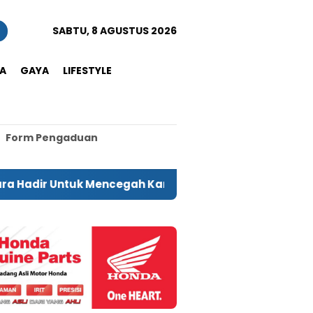
n
SABTU, 8 AGUSTUS 2026
A
GAYA
LIFESTYLE
Form Pengaduan
uk Mencegah Karhutla
Produk Hasil Daur Ulang Bo