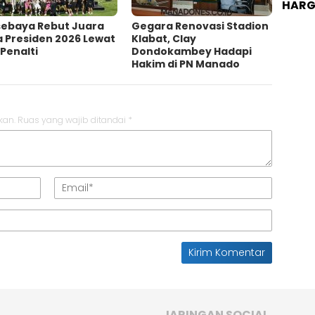
HARGA
sebaya Rebut Juara
Gegara Renovasi Stadion
a Presiden 2026 Lewat
Klabat, Clay
Penalti
Dondokambey Hadapi
Hakim di PN Manado
kan.
Ruas yang wajib ditandai
*
JARINGAN SOCIAL