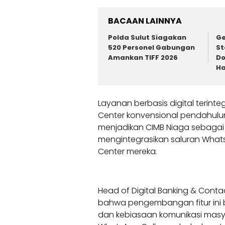
BACAAN LAINNYA
Polda Sulut Siagakan
Ge
520 Personel Gabungan
St
Amankan TIFF 2026
D
Ha
Layanan berbasis digital terinte
Center konvensional pendahuluny
menjadikan CIMB Niaga sebagai
mengintegrasikan saluran Whats
Center mereka.
Head of Digital Banking & Conta
bahwa pengembangan fitur ini 
dan kebiasaan komunikasi masya