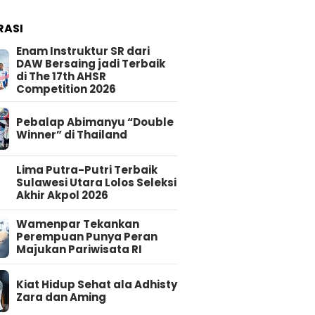
RASI
Enam Instruktur SR dari
DAW Bersaing jadi Terbaik
di The 17th AHSR
Competition 2026
Pebalap Abimanyu “Double
Winner” di Thailand
Lima Putra-Putri Terbaik
Sulawesi Utara Lolos Seleksi
Akhir Akpol 2026
Wamenpar Tekankan
Perempuan Punya Peran
Majukan Pariwisata RI
Kiat Hidup Sehat ala Adhisty
Zara dan Aming