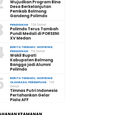
2
Wujudkan Program Bina
Desa Berkelanjutan
Pemkab Bolmong
Gandeng Polimdo
3
PENDIDIKAN
739 Dilihat
Polimdo Terus Tambah
Pundi Medali di PORSENI
XV Medan
4
BERITA TERBARU
,
INSPIRING
,
PENDIDIKAN
719 Dilihat
Wakil Bupati
Kabupaten Bolmong
Bangga jadi Alumni
Polimdo
5
BERITA TERBARU
,
INSPIRING
,
OLAHRAGA
,
PEREMPUAN
705
Dilihat
Timnas Putri Indonesia
Pertahankan Gelar
Piala AFF
AHANAN KEAMANAN