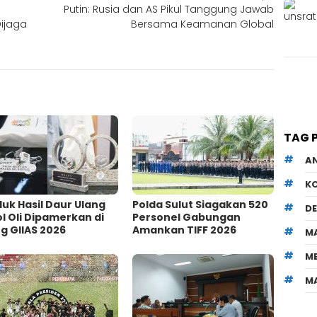
Putin: Rusia dan AS Pikul Tanggung Jawab
ijaga
Bersama Keamanan Global
TAG 
A
K
uk Hasil Daur Ulang
Polda Sulut Siagakan 520
D
l Oli Dipamerkan di
Personel Gabungan
g GIIAS 2026
Amankan TIFF 2026
M
M
M