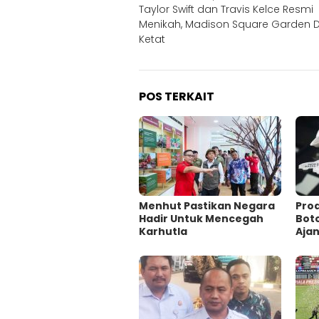
Taylor Swift dan Travis Kelce Resmi
pos
Menikah, Madison Square Garden D
Ketat
POS TERKAIT
Menhut Pastikan Negara
Prod
Hadir Untuk Mencegah
Boto
Karhutla
Ajan