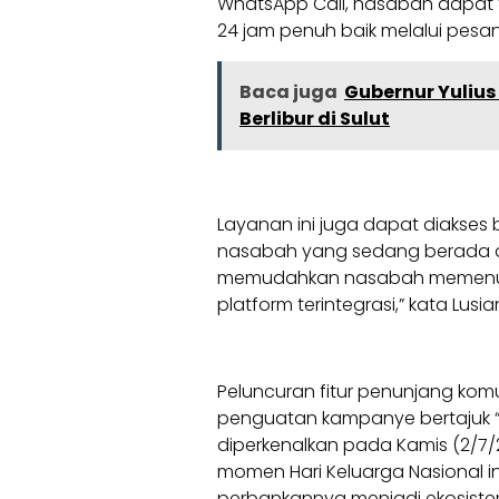
WhatsApp Call, nasabah dapat
24 jam penuh baik melalui pesan
Baca juga
Gubernur Yulius
Berlibur di Sulut
Layanan ini juga dapat diakses 
nasabah yang sedang berada di 
memudahkan nasabah memenuhi 
platform terintegrasi,” kata Lusia
Peluncuran fitur penunjang komu
penguatan kampanye bertajuk “
diperkenalkan pada Kamis (2/7/2
momen Hari Keluarga Nasional i
perbankannya menjadi ekosistem