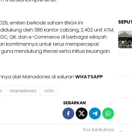
SEPU
026, emiten berkode saham BNGA ini
idukung oleh 386 kantor cabang, 2.402 unit ATM,
an EDC, QR, dan e-Commerce di berbagai wilayah
kan komitmennya untuk terus mempercepat
g guna mendukung literasi serta inklusi keuangan
ainnya dari Manadones di saluran
WHATSAPP
a
manadones
octo
SEBARKAN
Pos berikutnya