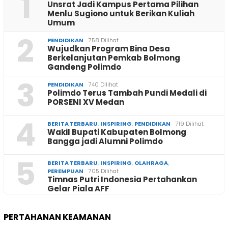
1
Unsrat Jadi Kampus Pertama Pilihan
Menlu Sugiono untuk Berikan Kuliah
Umum
2
PENDIDIKAN
758 Dilihat
Wujudkan Program Bina Desa
Berkelanjutan Pemkab Bolmong
Gandeng Polimdo
3
PENDIDIKAN
740 Dilihat
Polimdo Terus Tambah Pundi Medali di
PORSENI XV Medan
4
BERITA TERBARU
,
INSPIRING
,
PENDIDIKAN
719 Dilihat
Wakil Bupati Kabupaten Bolmong
Bangga jadi Alumni Polimdo
5
BERITA TERBARU
,
INSPIRING
,
OLAHRAGA
,
PEREMPUAN
705 Dilihat
Timnas Putri Indonesia Pertahankan
Gelar Piala AFF
PERTAHANAN KEAMANAN