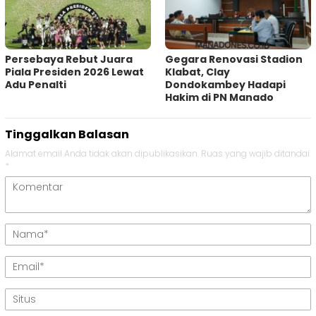
Persebaya Rebut Juara
Gegara Renovasi Stadion
Piala Presiden 2026 Lewat
Klabat, Clay
Adu Penalti
Dondokambey Hadapi
Hakim di PN Manado
Tinggalkan Balasan
Alamat email Anda tidak akan dipublikasikan.
Ruas yang wajib ditandai
*