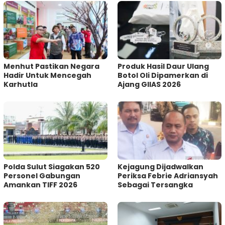
Menhut Pastikan Negara
Produk Hasil Daur Ulang
Hadir Untuk Mencegah
Botol Oli Dipamerkan di
Karhutla
Ajang GIIAS 2026
Polda Sulut Siagakan 520
Kejagung Dijadwalkan
Personel Gabungan
Periksa Febrie Adriansyah
Amankan TIFF 2026
Sebagai Tersangka