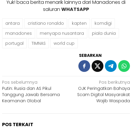
Yuk! baca berita menarik lainnya dari Manadones di
saluran
WHATSAPP
antara
cristiano ronaldo
kapten
komdigi
manadones
menyapa nusantara
piala dunia
portugal
TIMNAS
world cup
SEBARKAN
Navigasi
Pos sebelumnya
Pos berikutnya
Putin: Rusia dan AS Pikul
OJK Peringatkan Bahaya
pos
Tanggung Jawab Bersama
Scam Digital Masyarakat
Keamanan Global
Wajib Waspada
POS TERKAIT