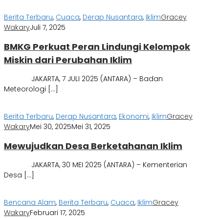
Berita Terbaru
,
Cuaca
,
Derap Nusantara
,
Iklim
Gracey
Wakary
Juli 7, 2025
BMKG Perkuat Peran Lindungi Kelompok
Miskin dari Perubahan Iklim
JAKARTA, 7 JULI 2025 (ANTARA) – Badan
Meteorologi […]
Berita Terbaru
,
Derap Nusantara
,
Ekonomi
,
Iklim
Gracey
Wakary
Mei 30, 2025
Mei 31, 2025
Mewujudkan Desa Berketahanan Iklim
JAKARTA, 30 MEI 2025 (ANTARA) – Kementerian
Desa […]
Bencana Alam
,
Berita Terbaru
,
Cuaca
,
Iklim
Gracey
Wakary
Februari 17, 2025