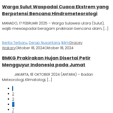
Warga Sulut Waspadai Cuaca Ekstrem yang
Berpotensi Bencana Hindrometeorologi
MANADO, 17 FEBRUARI 2025 – Warga Sulawesi utara (Sulut),
wajib mewaspadai beragam prakiraan bencana alam, […]
Berita Terbaru
,
Derap Nusantara
,
Iklim
Gracey
Wakary
Oktober 18, 2024
Oktober 18, 2024
BMKG Prakirakan Hujan Disertai Petir
Mengguyur Indonesia pada Jumat
JAKARTA, 18 OKTOBER 2024 (ANTARA) – Badan
Meteorologi, Klimatologi, […]
1
2
3
…
7