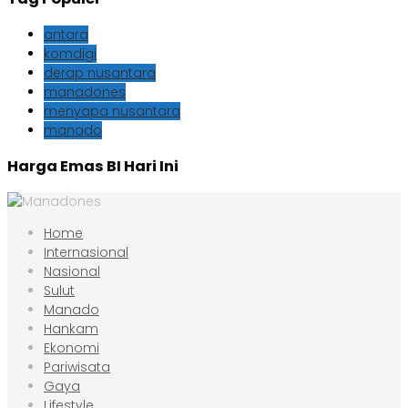
antara
komdigi
derap nusantara
manadones
menyapa nusantara
manado
Harga Emas BI Hari Ini
Home
Internasional
Nasional
Sulut
Manado
Hankam
Ekonomi
Pariwisata
Gaya
Lifestyle