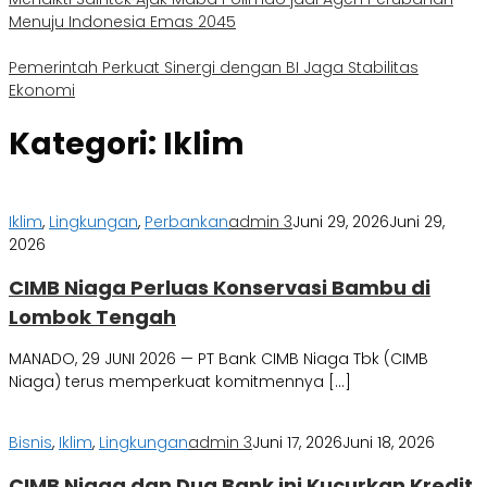
Menuju Indonesia Emas 2045
Pemerintah Perkuat Sinergi dengan BI Jaga Stabilitas
Ekonomi
Kategori:
Iklim
Iklim
,
Lingkungan
,
Perbankan
admin 3
Juni 29, 2026
Juni 29,
2026
CIMB Niaga Perluas Konservasi Bambu di
Lombok Tengah
MANADO, 29 JUNI 2026 — PT Bank CIMB Niaga Tbk (CIMB
Niaga) terus memperkuat komitmennya […]
Bisnis
,
Iklim
,
Lingkungan
admin 3
Juni 17, 2026
Juni 18, 2026
CIMB Niaga dan Dua Bank ini Kucurkan Kredit