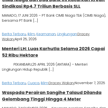
Sindikasi Rp4,7 Triliun Berbasis SLL
MANADO, 17 JUNI 2026 – PT Bank CIMB Niaga Tbk (CIMB Niaga),
bersama PT Bank […]
Berita Terbaru
,
Iklim
,
Keamanan
,
Lingkungan
Gracey
Wakary
April 25, 2026
Menteri LH: Luas Karhutla Selama 2026 Capai
52 Ribu Hektare
PEKANBARU,25 APRIL 2026 (ANTARA) – Menteri
Lingkungan Hidup Republik […]
Berita Terbaru
,
Cuaca
,
Iklim
Gracey Wakary
November 7, 2025
Waspada Perairan Sangihe Talaud Dilanda
Gelombang Tinggi Hingga 4 Meter