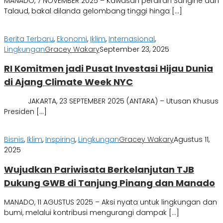
MANADO, 7 NOVEMBER 2025 – Kawasan perairan Sangihe dan
Talaud, bakal dilanda gelombang tinggi hinga […]
Berita Terbaru
,
Ekonomi
,
Iklim
,
Internasional
,
Lingkungan
Gracey Wakary
September 23, 2025
RI Komitmen jadi Pusat Investasi Hijau Dunia
di Ajang Climate Week NYC
JAKARTA, 23 SEPTEMBER 2025 (ANTARA) – Utusan Khusus
Presiden […]
Bisnis
,
Iklim
,
Inspiring
,
Lingkungan
Gracey Wakary
Agustus 11,
2025
Wujudkan Pariwisata Berkelanjutan TJB
Dukung GWB di Tanjung Pinang dan Manado
MANADO, 11 AGUSTUS 2025 – Aksi nyata untuk lingkungan dan
bumi, melalui kontribusi mengurangi dampak […]