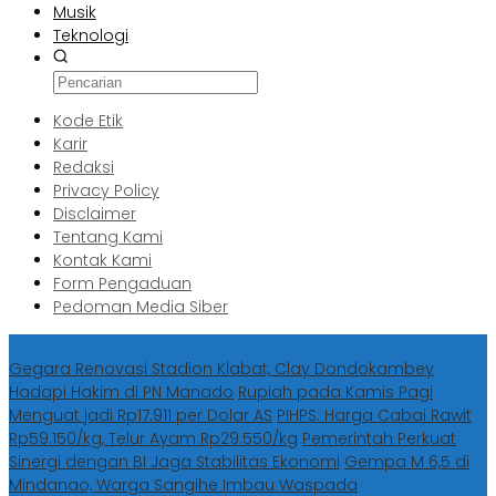
Musik
Teknologi
Kode Etik
Karir
Redaksi
Privacy Policy
Disclaimer
Tentang Kami
Kontak Kami
Form Pengaduan
Pedoman Media Siber
Berita Terbaru
Gegara Renovasi Stadion Klabat, Clay Dondokambey
Hadapi Hakim di PN Manado
Rupiah pada Kamis Pagi
Menguat jadi Rp17.911 per Dolar AS
PIHPS: Harga Cabai Rawit
Rp59.150/kg, Telur Ayam Rp29.550/kg
Pemerintah Perkuat
Sinergi dengan BI Jaga Stabilitas Ekonomi
Gempa M 6,5 di
Mindanao, Warga Sangihe Imbau Waspada