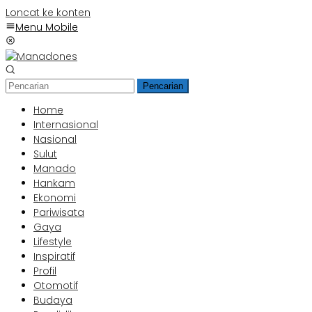
Loncat ke konten
Menu Mobile
Pencarian
Home
Internasional
Nasional
Sulut
Manado
Hankam
Ekonomi
Pariwisata
Gaya
Lifestyle
Inspiratif
Profil
Otomotif
Budaya