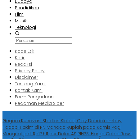
Budaya
Pendidikan
Film
Musik
Teknologi
Kode Etik
Karir
Redaksi
Privacy Policy
Disclaimer
Tentang Kami
Kontak Kami
Form Pengaduan
Pedoman Media Siber
Berita Terbaru
Gegara Renovasi Stadion Klabat, Clay Dondokambey
Hadapi Hakim di PN Manado
Rupiah pada Kamis Pagi
Menguat jadi Rp17.911 per Dolar AS
PIHPS: Harga Cabai Rawit