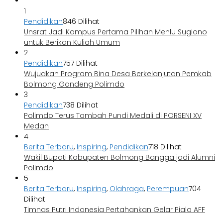
1
Pendidikan
846 Dilihat
Unsrat Jadi Kampus Pertama Pilihan Menlu Sugiono
untuk Berikan Kuliah Umum
2
Pendidikan
757 Dilihat
Wujudkan Program Bina Desa Berkelanjutan Pemkab
Bolmong Gandeng Polimdo
3
Pendidikan
738 Dilihat
Polimdo Terus Tambah Pundi Medali di PORSENI XV
Medan
4
Berita Terbaru
,
Inspiring
,
Pendidikan
718 Dilihat
Wakil Bupati Kabupaten Bolmong Bangga jadi Alumni
Polimdo
5
Berita Terbaru
,
Inspiring
,
Olahraga
,
Perempuan
704
Dilihat
Timnas Putri Indonesia Pertahankan Gelar Piala AFF