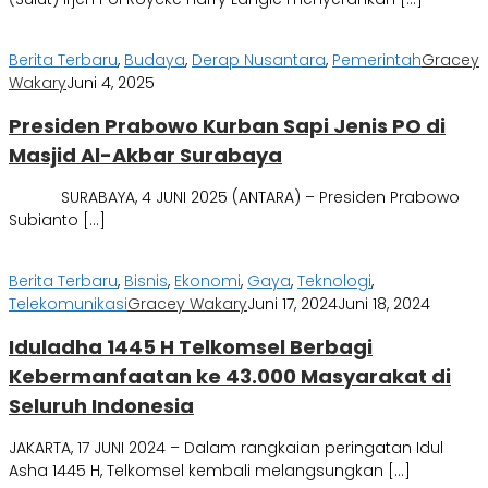
Berita Terbaru
,
Budaya
,
Derap Nusantara
,
Pemerintah
Gracey
Wakary
Juni 4, 2025
Presiden Prabowo Kurban Sapi Jenis PO di
Masjid Al-Akbar Surabaya
SURABAYA, 4 JUNI 2025 (ANTARA) – Presiden Prabowo
Subianto […]
Berita Terbaru
,
Bisnis
,
Ekonomi
,
Gaya
,
Teknologi
,
Telekomunikasi
Gracey Wakary
Juni 17, 2024
Juni 18, 2024
Iduladha 1445 H Telkomsel Berbagi
Kebermanfaatan ke 43.000 Masyarakat di
Seluruh Indonesia
JAKARTA, 17 JUNI 2024 – Dalam rangkaian peringatan Idul
Asha 1445 H, Telkomsel kembali melangsungkan […]