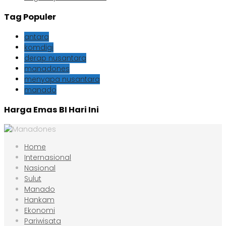
Tag Populer
antara
komdigi
derap nusantara
manadones
menyapa nusantara
manado
Harga Emas BI Hari Ini
Home
Internasional
Nasional
Sulut
Manado
Hankam
Ekonomi
Pariwisata