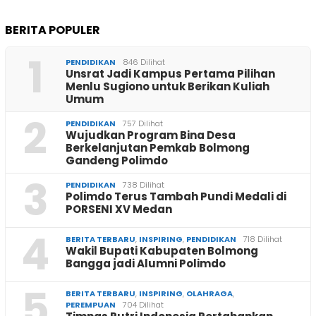
BERITA POPULER
1
PENDIDIKAN
846 Dilihat
Unsrat Jadi Kampus Pertama Pilihan
Menlu Sugiono untuk Berikan Kuliah
Umum
2
PENDIDIKAN
757 Dilihat
Wujudkan Program Bina Desa
Berkelanjutan Pemkab Bolmong
Gandeng Polimdo
3
PENDIDIKAN
738 Dilihat
Polimdo Terus Tambah Pundi Medali di
PORSENI XV Medan
4
BERITA TERBARU
,
INSPIRING
,
PENDIDIKAN
718 Dilihat
Wakil Bupati Kabupaten Bolmong
Bangga jadi Alumni Polimdo
5
BERITA TERBARU
,
INSPIRING
,
OLAHRAGA
,
PEREMPUAN
704 Dilihat