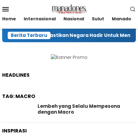
Loncat
Menu
ke
Mobile
konten
Home
Internasional
Nasional
Sulut
Manado
Berita Terbaru
Menhut Pastikan Negara Hadir Untuk Mencegah
HEADLINES
TAG:
MACRO
Lembeh yang Selalu Mempesona
dengan Macro
INSPIRASI