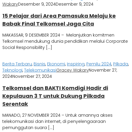
Wakary
Desember 9, 2024
Desember 9, 2024
15 Pelajar dari Area Pamasuka Melaju ke
Babak Final Telkomsel Jaga Cita
MAKASSAR, 9 DESEMBER 2024 – Melanjutkan komitmen
Telkomsel mendukung dunia pendidikan melalui Corporate
Social Responsibility […]
Berita Terbaru
,
Bisnis
,
Ekonomi
,
Inspiring
,
Pemilu 2024
,
Pilkada
,
Teknologi
,
Telekomunikasi
Gracey Wakary
November 27,
2024
November 27, 2024
Telkomsel dan BAKTI Komdigi Hadir di
Kepulauan 3 T untuk Dukung Pilkada
Serentak
MANADO, 27 NOVEMBER 2024 – Untuk amannya akses
telekomunikasi dan internet, di penyelengaaraan
pemunggutan suara […]