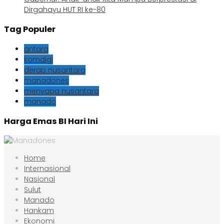
Dirgahayu HUT RI ke-80
Tag Populer
antara
komdigi
derap nusantara
manadones
menyapa nusantara
manado
Harga Emas BI Hari Ini
Home
Internasional
Nasional
Sulut
Manado
Hankam
Ekonomi