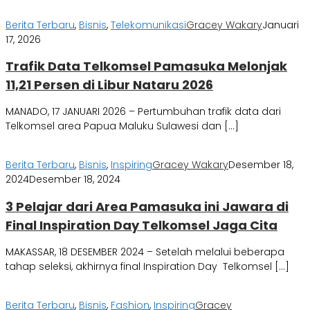
Berita Terbaru
,
Bisnis
,
Telekomunikasi
Gracey Wakary
Januari
17, 2026
Trafik Data Telkomsel Pamasuka Melonjak
11,21 Persen di Libur Nataru 2026
MANADO, 17 JANUARI 2026 – Pertumbuhan trafik data dari
Telkomsel area Papua Maluku Sulawesi dan […]
Berita Terbaru
,
Bisnis
,
Inspiring
Gracey Wakary
Desember 18,
2024
Desember 18, 2024
3 Pelajar dari Area Pamasuka ini Jawara di
Final Inspiration Day Telkomsel Jaga Cita
MAKASSAR, 18 DESEMBER 2024 – Setelah melalui beberapa
tahap seleksi, akhirnya final Inspiration Day Telkomsel […]
Berita Terbaru
,
Bisnis
,
Fashion
,
Inspiring
Gracey