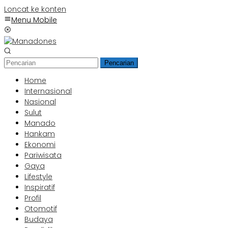
Loncat ke konten
Menu Mobile
Pencarian
Home
Internasional
Nasional
Sulut
Manado
Hankam
Ekonomi
Pariwisata
Gaya
Lifestyle
Inspiratif
Profil
Otomotif
Budaya