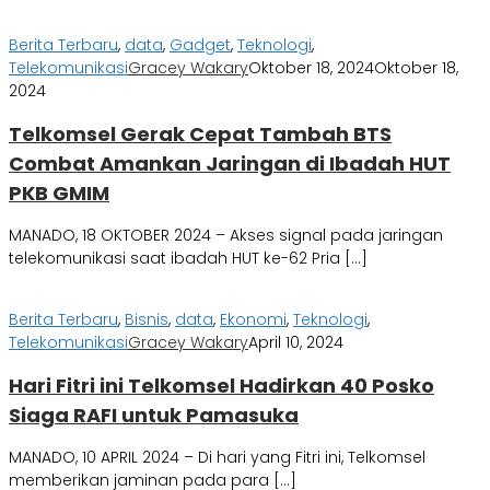
Berita Terbaru
,
data
,
Gadget
,
Teknologi
,
Telekomunikasi
Gracey Wakary
Oktober 18, 2024
Oktober 18,
2024
Telkomsel Gerak Cepat Tambah BTS
Combat Amankan Jaringan di Ibadah HUT
PKB GMIM
MANADO, 18 OKTOBER 2024 – Akses signal pada jaringan
telekomunikasi saat ibadah HUT ke-62 Pria […]
Berita Terbaru
,
Bisnis
,
data
,
Ekonomi
,
Teknologi
,
Telekomunikasi
Gracey Wakary
April 10, 2024
Hari Fitri ini Telkomsel Hadirkan 40 Posko
Siaga RAFI untuk Pamasuka
MANADO, 10 APRIL 2024 – Di hari yang Fitri ini, Telkomsel
memberikan jaminan pada para […]