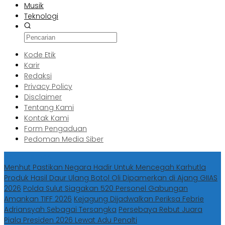
Musik
Teknologi
Kode Etik
Karir
Redaksi
Privacy Policy
Disclaimer
Tentang Kami
Kontak Kami
Form Pengaduan
Pedoman Media Siber
Berita Terbaru
Menhut Pastikan Negara Hadir Untuk Mencegah Karhutla
Produk Hasil Daur Ulang Botol Oli Dipamerkan di Ajang GIIAS
2026
Polda Sulut Siagakan 520 Personel Gabungan
Amankan TIFF 2026
Kejagung Dijadwalkan Periksa Febrie
Adriansyah Sebagai Tersangka
Persebaya Rebut Juara
Piala Presiden 2026 Lewat Adu Penalti