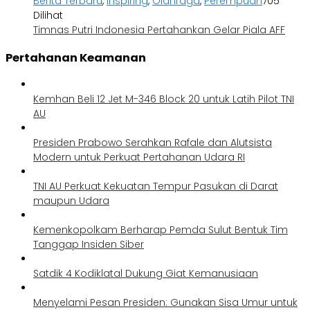
Berita Terbaru
,
Inspiring
,
Olahraga
,
Perempuan
705
Dilihat
Timnas Putri Indonesia Pertahankan Gelar Piala AFF
Pertahanan Keamanan
Kemhan Beli 12 Jet M-346 Block 20 untuk Latih Pilot TNI
AU
Presiden Prabowo Serahkan Rafale dan Alutsista
Modern untuk Perkuat Pertahanan Udara RI
TNI AU Perkuat Kekuatan Tempur Pasukan di Darat
maupun Udara
Kemenkopolkam Berharap Pemda Sulut Bentuk Tim
Tanggap Insiden Siber
Satdik 4 Kodiklatal Dukung Giat Kemanusiaan
Menyelami Pesan Presiden: Gunakan Sisa Umur untuk