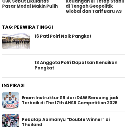
ebut Likuiditas
Keuangan RI Tetap Stabil
Buka
r Modal Makin Pulih
di Tengah Geopolitik
Hing
Global dan Tarif Baru AS
TAG:
PERWIRA TINGGI
16 Pati Polri Naik Pangkat
13 Anggota Polri Dapatkan Kenaikan
Pangkat
INSPIRASI
Enam Instruktur SR dari DAW Bersaing jadi
Terbaik di The 17th AHSR Competition 2026
Pebalap Abimanyu “Double Winner” di
Thailand