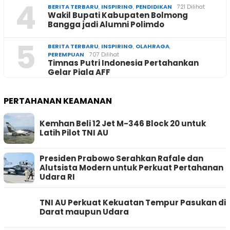
4
BERITA TERBARU
,
INSPIRING
,
PENDIDIKAN
721 Dilihat
Wakil Bupati Kabupaten Bolmong
Bangga jadi Alumni Polimdo
5
BERITA TERBARU
,
INSPIRING
,
OLAHRAGA
,
PEREMPUAN
707 Dilihat
Timnas Putri Indonesia Pertahankan
Gelar Piala AFF
PERTAHANAN KEAMANAN
Kemhan Beli 12 Jet M-346 Block 20 untuk
Latih Pilot TNI AU
Presiden Prabowo Serahkan Rafale dan
Alutsista Modern untuk Perkuat Pertahanan
Udara RI
TNI AU Perkuat Kekuatan Tempur Pasukan di
Darat maupun Udara