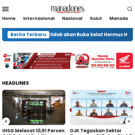
Loncat
Menu
ke
Mobile
konten
Home
Internasional
Nasional
Sulut
Manado
Iran Tegaskan tidak akan Buka Selat Hormuz Hingga A
Berita Terbaru
HEADLINES
«
»
Melesat 10,51 Persen
OJK Tegaskan Sektor
Iran