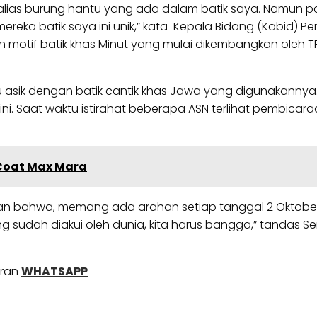
 alias burung hantu yang ada dalam batik saya. Namun pa
ereka batik saya ini unik,” kata Kepala Bidang (Kabid) P
tif batik khas Minut yang mulai dikembangkan oleh TP-
ku asik dengan batik cantik khas Jawa yang digunakannya
ini. Saat waktu istirahat beberapa ASN terlihat pembica
 Coat Max Mara
kan bahwa, memang ada arahan setiap tanggal 2 Oktobe
yang sudah diakui oleh dunia, kita harus bangga,” tandas 
uran
WHATSAPP