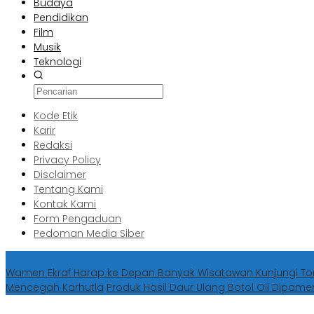
Budaya
Pendidikan
Film
Musik
Teknologi
Kode Etik
Karir
Redaksi
Privacy Policy
Disclaimer
Tentang Kami
Kontak Kami
Form Pengaduan
Pedoman Media Siber
Berita Terbaru
Wamen Ekraf Harap ke Depan Banyak Wisatawan Kunjungi 
Mencegah Karhutla
Produk Hasil Daur Ulang Botol Oli Dipame