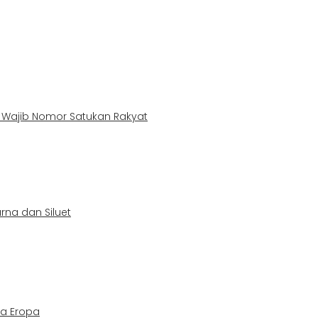
k Wajib Nomor Satukan Rakyat
rna dan Siluet
ga Eropa