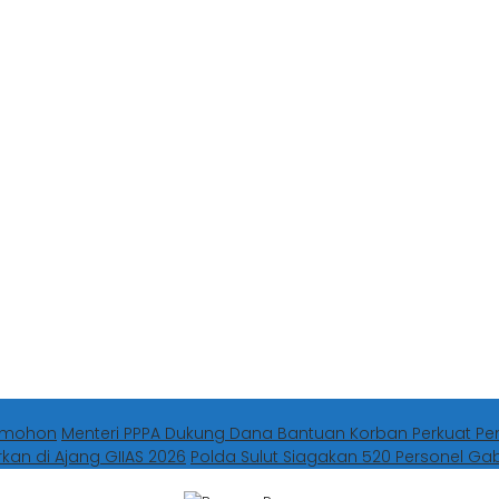
Tomohon
Menteri PPPA Dukung Dana Bantuan Korban Perkuat Pe
rkan di Ajang GIIAS 2026
Polda Sulut Siagakan 520 Personel G