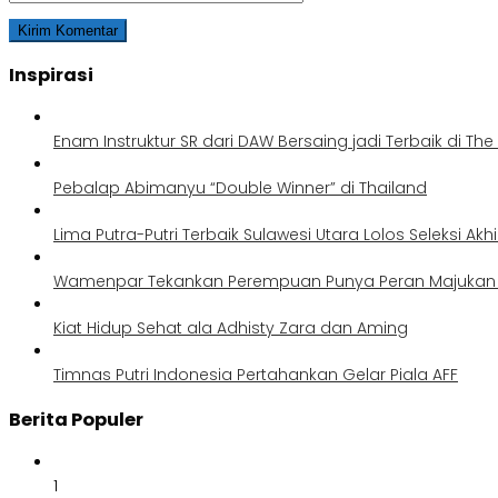
Inspirasi
Enam Instruktur SR dari DAW Bersaing jadi Terbaik di Th
Pebalap Abimanyu “Double Winner” di Thailand
Lima Putra-Putri Terbaik Sulawesi Utara Lolos Seleksi Akh
Wamenpar Tekankan Perempuan Punya Peran Majukan P
Kiat Hidup Sehat ala Adhisty Zara dan Aming
Timnas Putri Indonesia Pertahankan Gelar Piala AFF
Berita Populer
1