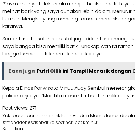
“Saya awalnya tidak terlalu memperhatikan motif Loyot
melihat batik yang saya gunakan lebih dalam. Menurut m
Herman Mengko, yang memang tampak menarik dengan mo
katanya.
Sementara itu, salah satu staf juga di kantor ini menga
saya bangga bisa memiliki batik,” ungkap wanita ramah 
hingga berniat untuk memiliki motif lainnya.
Baca juga
Putri Cilik ini Tampil Menarik dengan
Kepala Dinas Pariwisata Minut, Audy Sembul menerang
pakain kerjanya. “Mari kita mencintai buatan milik kita 
Post Views:
271
Yuk! baca berita menarik lainnya dari Manadones di sal
#manadones
asn
batik
dispar
hari batik
minut
Sebarkan