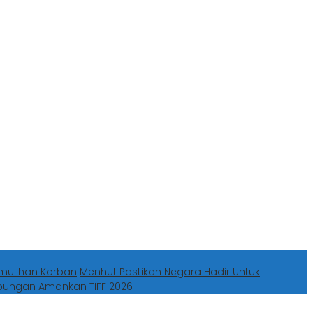
mulihan Korban
Menhut Pastikan Negara Hadir Untuk
abungan Amankan TIFF 2026