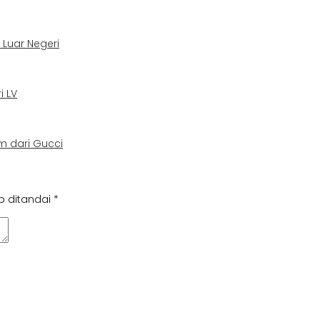
Luar Negeri
i LV
 dari Gucci
b ditandai
*