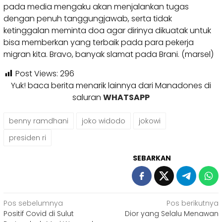
pada media mengaku akan menjalankan tugas
dengan penuh tanggungjawab, serta tidak
ketinggalan meminta doa agar dirinya dikuatak untuk
bisa memberkan yang terbaik pada para pekerja
migran kita. Bravo, banyak slamat pada Brani. (marsel)
Post Views:
296
Yuk! baca berita menarik lainnya dari Manadones di
saluran
WHATSAPP
benny ramdhani
joko widodo
jokowi
presiden ri
SEBARKAN
Navigasi
Pos sebelumnya
Pos berikutnya
Positif Covid di Sulut
Dior yang Selalu Menawan
pos