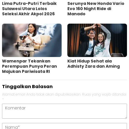
Lima Putra-Putri Terbaik
Serunya New Honda Vario
Sulawesi Utara Lolos
Evo 160 Night Ride di
Seleksi Akhir Akpol 2026
Manado
Wamenpar Tekankan
Kiat Hidup Sehat ala
Perempuan Punya Peran
Adhisty Zara dan Aming
Majukan Pariwisata RI
Tinggalkan Balasan
Alamat email Anda tidak akan dipublikasikan.
Ruas yang wajib ditandai
*