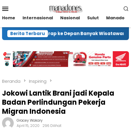
Loncat
Menu
ke
Mobile
konten
Home
Internasional
Nasional
Sulut
Manado
men Ekraf Harap ke Depan Banyak Wisatawan Kunjung
Berita Terbaru
Beranda
Inspiring
Jokowi Lantik Brani jadi Kepala
Badan Perlindungan Pekerja
Migran Indonesia
Gracey Wakary
April 15, 2020
296 Dilihat