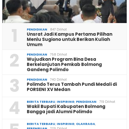
1
PENDIDIKAN
847 Dilihat
Unsrat Jadi Kampus Pertama Pilihan
Menlu Sugiono untuk Berikan Kuliah
Umum
2
PENDIDIKAN
758 Dilihat
Wujudkan Program Bina Desa
Berkelanjutan Pemkab Bolmong
Gandeng Polimdo
3
PENDIDIKAN
740 Dilihat
Polimdo Terus Tambah Pundi Medali di
PORSENI XV Medan
4
BERITA TERBARU
,
INSPIRING
,
PENDIDIKAN
719 Dilihat
Wakil Bupati Kabupaten Bolmong
Bangga jadi Alumni Polimdo
BERITA TERBARU
,
INSPIRING
,
OLAHRAGA
,
PEREMPUAN
705 Dilihat