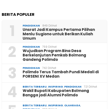
BERITA POPULER
1
PENDIDIKAN
849 Dilihat
Unsrat Jadi Kampus Pertama Pilihan
Menlu Sugiono untuk Berikan Kuliah
Umum
2
PENDIDIKAN
759 Dilihat
Wujudkan Program Bina Desa
Berkelanjutan Pemkab Bolmong
Gandeng Polimdo
3
PENDIDIKAN
742 Dilihat
Polimdo Terus Tambah Pundi Medali di
PORSENI XV Medan
4
BERITA TERBARU
,
INSPIRING
,
PENDIDIKAN
721 Dilihat
Wakil Bupati Kabupaten Bolmong
Bangga jadi Alumni Polimdo
BERITA TERBARU
,
INSPIRING
,
OLAHRAGA
,