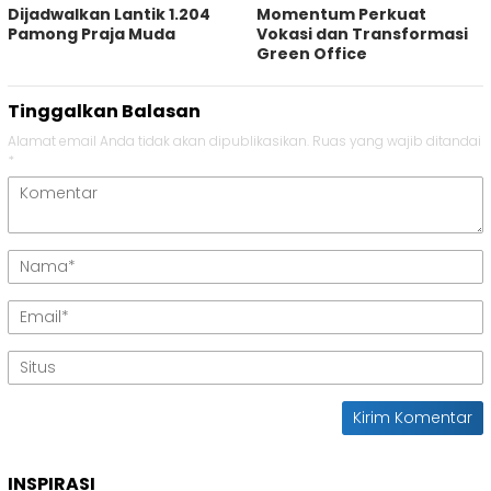
Dijadwalkan Lantik 1.204
Momentum Perkuat
Pamong Praja Muda
Vokasi dan Transformasi
Green Office
Tinggalkan Balasan
Alamat email Anda tidak akan dipublikasikan.
Ruas yang wajib ditandai
*
INSPIRASI