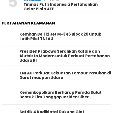
5
PEREMPUAN
706 Dilihat
Timnas Putri Indonesia Pertahankan
Gelar Piala AFF
PERTAHANAN KEAMANAN
Kemhan Beli 12 Jet M-346 Block 20 untuk
Latih Pilot TNI AU
Presiden Prabowo Serahkan Rafale dan
Alutsista Modern untuk Perkuat Pertahanan
Udara RI
TNI AU Perkuat Kekuatan Tempur Pasukan di
Darat maupun Udara
Kemenkopolkam Berharap Pemda Sulut
Bentuk Tim Tanggap Insiden Siber
Satdik 4 Kodiklatal Dukung Giat