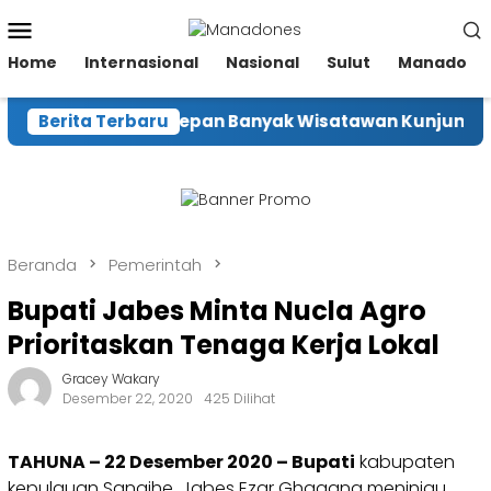
Loncat
Menu
ke
Mobile
konten
Home
Internasional
Nasional
Sulut
Manado
kraf Harap ke Depan Banyak Wisatawan Kunjungi Tom
Berita Terbaru
Beranda
Pemerintah
Bupati Jabes Minta Nucla Agro
Prioritaskan Tenaga Kerja Lokal
Gracey Wakary
Desember 22, 2020
425 Dilihat
TAHUNA – 22 Desember 2020 – Bupati
kabupaten
kepulauan Sangihe, Jabes Ezar Ghagana meninjau