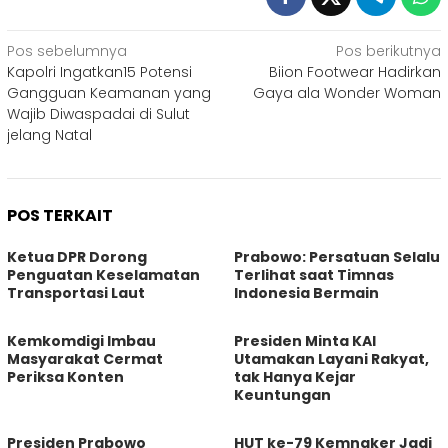
Navigasi
Pos sebelumnya
Pos berikutnya
Kapolri Ingatkan15 Potensi
Biion Footwear Hadirkan
pos
Gangguan Keamanan yang
Gaya ala Wonder Woman
Wajib Diwaspadai di Sulut
jelang Natal
POS TERKAIT
Ketua DPR Dorong
Prabowo: Persatuan Selalu
Penguatan Keselamatan
Terlihat saat Timnas
Transportasi Laut
Indonesia Bermain
Kemkomdigi Imbau
Presiden Minta KAI
Masyarakat Cermat
Utamakan Layani Rakyat,
Periksa Konten
tak Hanya Kejar
Keuntungan
Presiden Prabowo
HUT ke-79 Kemnaker Jadi