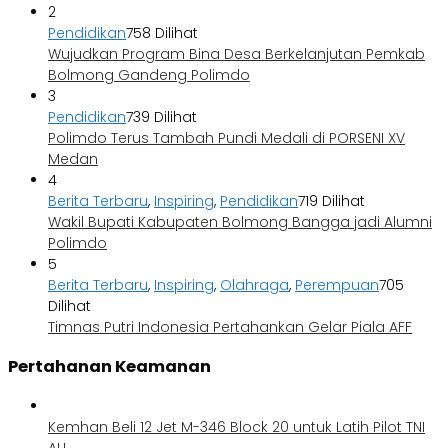
2
Pendidikan
758 Dilihat
Wujudkan Program Bina Desa Berkelanjutan Pemkab
Bolmong Gandeng Polimdo
3
Pendidikan
739 Dilihat
Polimdo Terus Tambah Pundi Medali di PORSENI XV
Medan
4
Berita Terbaru
,
Inspiring
,
Pendidikan
719 Dilihat
Wakil Bupati Kabupaten Bolmong Bangga jadi Alumni
Polimdo
5
Berita Terbaru
,
Inspiring
,
Olahraga
,
Perempuan
705
Dilihat
Timnas Putri Indonesia Pertahankan Gelar Piala AFF
Pertahanan Keamanan
Kemhan Beli 12 Jet M-346 Block 20 untuk Latih Pilot TNI
AU