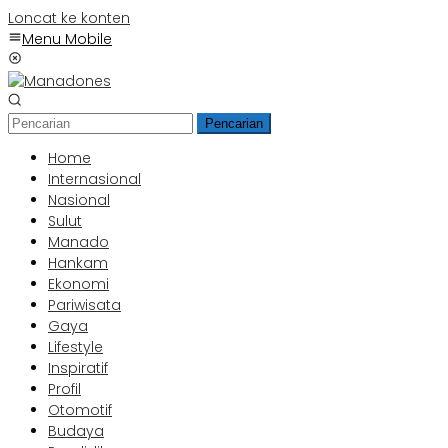
Loncat ke konten
Menu Mobile
Pencarian
Home
Internasional
Nasional
Sulut
Manado
Hankam
Ekonomi
Pariwisata
Gaya
Lifestyle
Inspiratif
Profil
Otomotif
Budaya