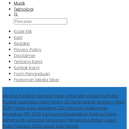
Musik
Teknologi
Kode Etik
Karir
Redaksi
Privacy Policy
Disclaimer
Tentang Kami
Kontak Kami
Form Pengaduan
Pedoman Media Siber
Berita Terbaru
Menhut Pastikan Negara Hadir Untuk Mencegah Karhutla
Produk Hasil Daur Ulang Botol Oli Dipamerkan di Ajang GIIAS
2026
Polda Sulut Siagakan 520 Personel Gabungan
Amankan TIFF 2026
Kejagung Dijadwalkan Periksa Febrie
Adriansyah Sebagai Tersangka
Persebaya Rebut Juara
Piala Presiden 2026 Lewat Adu Penalti