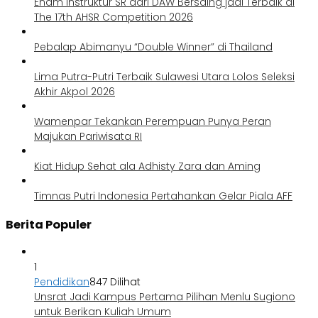
Enam Instruktur SR dari DAW Bersaing jadi Terbaik di
The 17th AHSR Competition 2026
Pebalap Abimanyu “Double Winner” di Thailand
Lima Putra-Putri Terbaik Sulawesi Utara Lolos Seleksi
Akhir Akpol 2026
Wamenpar Tekankan Perempuan Punya Peran
Majukan Pariwisata RI
Kiat Hidup Sehat ala Adhisty Zara dan Aming
Timnas Putri Indonesia Pertahankan Gelar Piala AFF
Berita Populer
1
Pendidikan
847 Dilihat
Unsrat Jadi Kampus Pertama Pilihan Menlu Sugiono
untuk Berikan Kuliah Umum