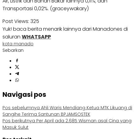
Air, Listrik dan Bahan Bakar lainnya 0,11%; dan
Transportasi 0,02%. (graceywakary)
Post Views:
325
Yuk! baca berita menarik lainnya dari Manadones di
saluran
WHATSAPP
kota manado
Sebarkan
Navigasi pos
Pos sebelumnya
Ahli Waris Mendiang Ketua MTK Likuang di
Sangihe Terima Santunan BPJAMSOSTEK
Pos berikutnya
Per April ada 2.685 Wisman asal Cina yang
Masuk Sulut