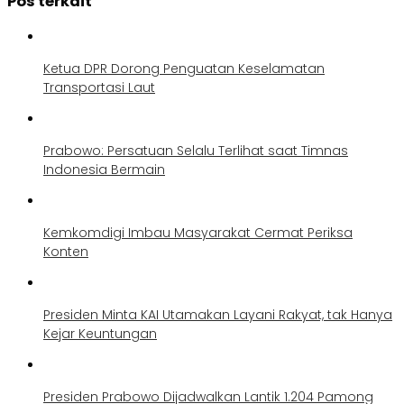
Pos terkait
Ketua DPR Dorong Penguatan Keselamatan
Transportasi Laut
Prabowo: Persatuan Selalu Terlihat saat Timnas
Indonesia Bermain
Kemkomdigi Imbau Masyarakat Cermat Periksa
Konten
Presiden Minta KAI Utamakan Layani Rakyat, tak Hanya
Kejar Keuntungan
Presiden Prabowo Dijadwalkan Lantik 1.204 Pamong