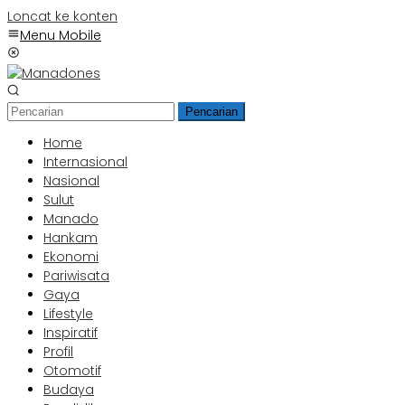
Loncat ke konten
Menu Mobile
Pencarian
Home
Internasional
Nasional
Sulut
Manado
Hankam
Ekonomi
Pariwisata
Gaya
Lifestyle
Inspiratif
Profil
Otomotif
Budaya