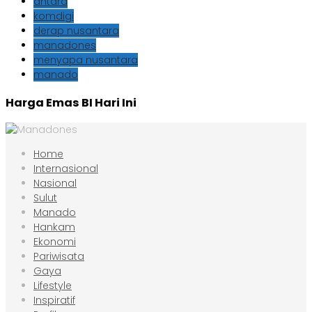
antara
komdigi
derap nusantara
manadones
menyapa nusantara
manado
Harga Emas BI Hari Ini
Home
Internasional
Nasional
Sulut
Manado
Hankam
Ekonomi
Pariwisata
Gaya
Lifestyle
Inspiratif