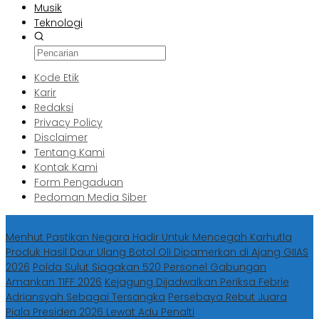
Musik
Teknologi
Kode Etik
Karir
Redaksi
Privacy Policy
Disclaimer
Tentang Kami
Kontak Kami
Form Pengaduan
Pedoman Media Siber
Berita Terbaru
Menhut Pastikan Negara Hadir Untuk Mencegah Karhutla
Produk Hasil Daur Ulang Botol Oli Dipamerkan di Ajang GIIAS
2026
Polda Sulut Siagakan 520 Personel Gabungan
Amankan TIFF 2026
Kejagung Dijadwalkan Periksa Febrie
Adriansyah Sebagai Tersangka
Persebaya Rebut Juara
Piala Presiden 2026 Lewat Adu Penalti