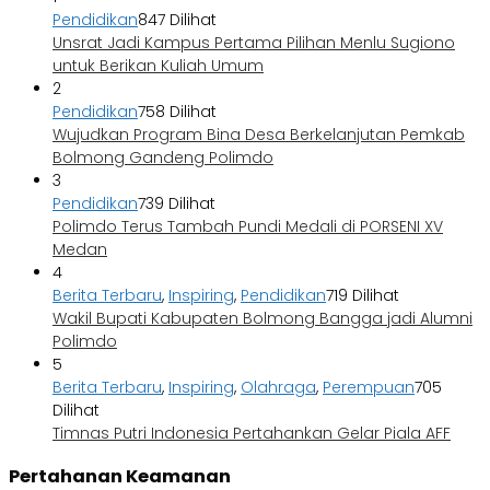
Pendidikan
847 Dilihat
Unsrat Jadi Kampus Pertama Pilihan Menlu Sugiono
untuk Berikan Kuliah Umum
2
Pendidikan
758 Dilihat
Wujudkan Program Bina Desa Berkelanjutan Pemkab
Bolmong Gandeng Polimdo
3
Pendidikan
739 Dilihat
Polimdo Terus Tambah Pundi Medali di PORSENI XV
Medan
4
Berita Terbaru
,
Inspiring
,
Pendidikan
719 Dilihat
Wakil Bupati Kabupaten Bolmong Bangga jadi Alumni
Polimdo
5
Berita Terbaru
,
Inspiring
,
Olahraga
,
Perempuan
705
Dilihat
Timnas Putri Indonesia Pertahankan Gelar Piala AFF
Pertahanan Keamanan