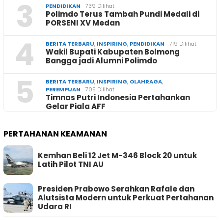
3
PENDIDIKAN
739 Dilihat
Polimdo Terus Tambah Pundi Medali di
PORSENI XV Medan
4
BERITA TERBARU
,
INSPIRING
,
PENDIDIKAN
719 Dilihat
Wakil Bupati Kabupaten Bolmong
Bangga jadi Alumni Polimdo
5
BERITA TERBARU
,
INSPIRING
,
OLAHRAGA
,
PEREMPUAN
705 Dilihat
Timnas Putri Indonesia Pertahankan
Gelar Piala AFF
PERTAHANAN KEAMANAN
Kemhan Beli 12 Jet M-346 Block 20 untuk
Latih Pilot TNI AU
Presiden Prabowo Serahkan Rafale dan
Alutsista Modern untuk Perkuat Pertahanan
Udara RI