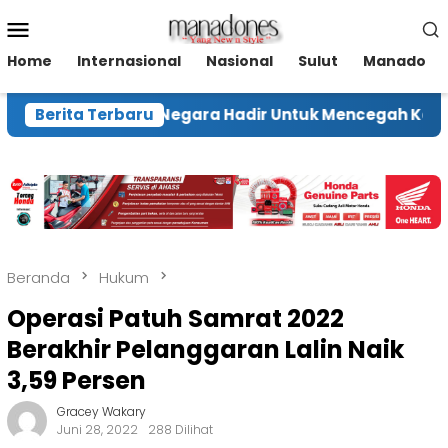
Loncat
Menu
ke
Mobile
konten
Home
Internasional
Nasional
Sulut
Manado
hut Pastikan Negara Hadir Untuk Mencegah Karhutla
Berita Terbaru
Beranda
Hukum
Operasi Patuh Samrat 2022
Berakhir Pelanggaran Lalin Naik
3,59 Persen
Gracey Wakary
Juni 28, 2022
288 Dilihat