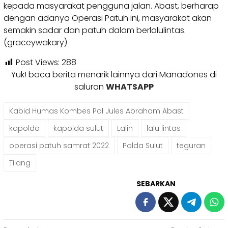
kepada masyarakat pengguna jalan. Abast, berharap
dengan adanya Operasi Patuh ini, masyarakat akan
semakin sadar dan patuh dalam berlalulintas.
(graceywakary)
Post Views:
288
Yuk! baca berita menarik lainnya dari Manadones di
saluran
WHATSAPP
Kabid Humas Kombes Pol Jules Abraham Abast
kapolda
kapolda sulut
Lalin
lalu lintas
operasi patuh samrat 2022
Polda Sulut
teguran
Tilang
SEBARKAN