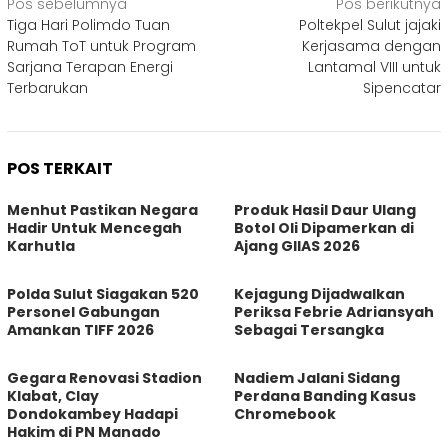
Navigasi
Pos sebelumnya
Pos berikutnya
Tiga Hari Polimdo Tuan
Poltekpel Sulut jajaki
pos
Rumah ToT untuk Program
Kerjasama dengan
Sarjana Terapan Energi
Lantamal VIII untuk
Terbarukan
Sipencatar
POS TERKAIT
Menhut Pastikan Negara
Produk Hasil Daur Ulang
Hadir Untuk Mencegah
Botol Oli Dipamerkan di
Karhutla
Ajang GIIAS 2026
Polda Sulut Siagakan 520
Kejagung Dijadwalkan
Personel Gabungan
Periksa Febrie Adriansyah
Amankan TIFF 2026
Sebagai Tersangka
Gegara Renovasi Stadion
Nadiem Jalani Sidang
Klabat, Clay
Perdana Banding Kasus
Dondokambey Hadapi
Chromebook
Hakim di PN Manado