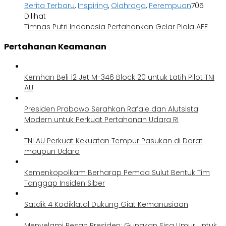
Berita Terbaru
,
Inspiring
,
Olahraga
,
Perempuan
705
Dilihat
Timnas Putri Indonesia Pertahankan Gelar Piala AFF
Pertahanan Keamanan
Kemhan Beli 12 Jet M-346 Block 20 untuk Latih Pilot TNI
AU
Presiden Prabowo Serahkan Rafale dan Alutsista
Modern untuk Perkuat Pertahanan Udara RI
TNI AU Perkuat Kekuatan Tempur Pasukan di Darat
maupun Udara
Kemenkopolkam Berharap Pemda Sulut Bentuk Tim
Tanggap Insiden Siber
Satdik 4 Kodiklatal Dukung Giat Kemanusiaan
Menyelami Pesan Presiden: Gunakan Sisa Umur untuk