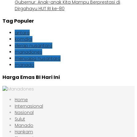
Gubernur: Anak-anak Kita Mampu Berprestasi di
Dirgahayu HUT RI ke-80
Tag Populer
antara
komdigi
derap nusantara
manadones
menyapa nusantara
manado
Harga Emas BI Hari Ini
Home
Internasional
Nasional
Sulut
Manado
Hankam