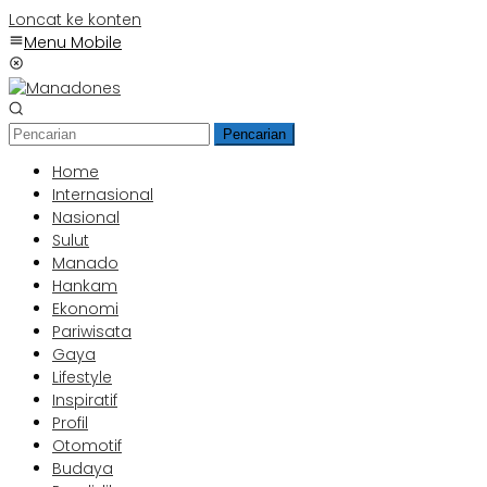
Loncat ke konten
Menu Mobile
Pencarian
Home
Internasional
Nasional
Sulut
Manado
Hankam
Ekonomi
Pariwisata
Gaya
Lifestyle
Inspiratif
Profil
Otomotif
Budaya