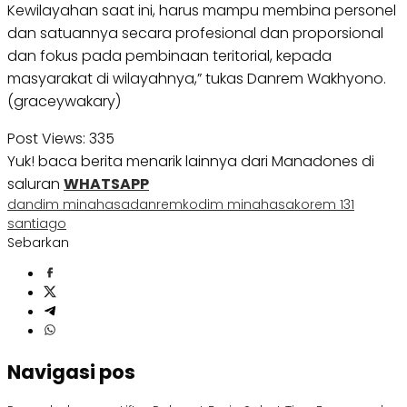
Kewilayahan saat ini, harus mampu membina personel
dan satuannya secara profesional dan proporsional
dan fokus pada pembinaan teritorial, kepada
masyarakat di wilayahnya,” tukas Danrem Wakhyono.
(graceywakary)
Post Views:
335
Yuk! baca berita menarik lainnya dari Manadones di
saluran
WHATSAPP
dandim minahasa
danrem
kodim minahasa
korem 131
santiago
Sebarkan
Navigasi pos