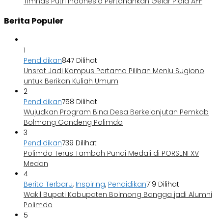
Timnas Putri Indonesia Pertahankan Gelar Piala AFF
Berita Populer
1
Pendidikan
847 Dilihat
Unsrat Jadi Kampus Pertama Pilihan Menlu Sugiono
untuk Berikan Kuliah Umum
2
Pendidikan
758 Dilihat
Wujudkan Program Bina Desa Berkelanjutan Pemkab
Bolmong Gandeng Polimdo
3
Pendidikan
739 Dilihat
Polimdo Terus Tambah Pundi Medali di PORSENI XV
Medan
4
Berita Terbaru
,
Inspiring
,
Pendidikan
719 Dilihat
Wakil Bupati Kabupaten Bolmong Bangga jadi Alumni
Polimdo
5