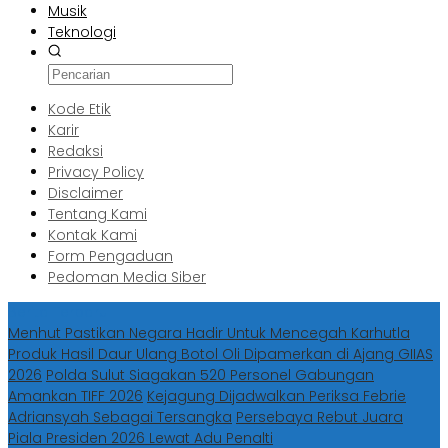
Musik
Teknologi
Kode Etik
Karir
Redaksi
Privacy Policy
Disclaimer
Tentang Kami
Kontak Kami
Form Pengaduan
Pedoman Media Siber
Berita Terbaru
Menhut Pastikan Negara Hadir Untuk Mencegah Karhutla
Produk Hasil Daur Ulang Botol Oli Dipamerkan di Ajang GIIAS
2026
Polda Sulut Siagakan 520 Personel Gabungan
Amankan TIFF 2026
Kejagung Dijadwalkan Periksa Febrie
Adriansyah Sebagai Tersangka
Persebaya Rebut Juara
Piala Presiden 2026 Lewat Adu Penalti