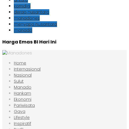
antara
komdigi
derap nusantara
manadones
menyapa nusantara
manado
Harga Emas BI Hari Ini
Home
Internasional
Nasional
Sulut
Manado
Hankam
Ekonomi
Pariwisata
Gaya
Lifestyle
Inspiratif