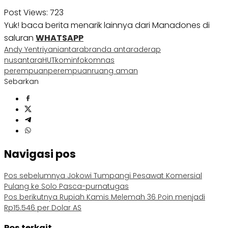
Post Views:
723
Yuk! baca berita menarik lainnya dari Manadones di
saluran
WHATSAPP
Andy Yentriyani
antara
branda antara
derap
nusantara
HUT
kominfo
komnas
perempuan
perempuan
ruang aman
Sebarkan
Navigasi pos
Pos sebelumnya
Jokowi Tumpangi Pesawat Komersial
Pulang ke Solo Pasca-purnatugas
Pos berikutnya
Rupiah Kamis Melemah 36 Poin menjadi
Rp15.546 per Dolar AS
Pos terkait