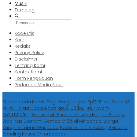
Musik
Teknologi
Kode Etik
Karir
Redaksi
Privacy Policy
Disclaimer
Tentang Kami
Kontak Kami
Form Pengaduan
Pedoman Media Siber
Berita Terbaru
Rupiah pada Kamis Pagi Menguat jadi Rp17.911 per Dolar AS
PIHPS: Harga Cabai Rawit Rp59.150/kg, Telur Ayam
Rp29.550/kg
Pemerintah Perkuat Sinergi dengan BI Jaga
Stabilitas Ekonomi
Gempa M 6,5 di Mindanao, Warga
Sangihe Imbau Waspada
Nadiem Jalani Sidang Perdana
Banding Kasus Chromebook