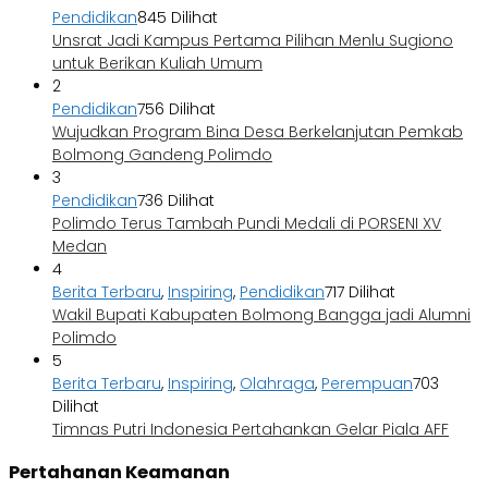
Pendidikan
845 Dilihat
Unsrat Jadi Kampus Pertama Pilihan Menlu Sugiono
untuk Berikan Kuliah Umum
2
Pendidikan
756 Dilihat
Wujudkan Program Bina Desa Berkelanjutan Pemkab
Bolmong Gandeng Polimdo
3
Pendidikan
736 Dilihat
Polimdo Terus Tambah Pundi Medali di PORSENI XV
Medan
4
Berita Terbaru
,
Inspiring
,
Pendidikan
717 Dilihat
Wakil Bupati Kabupaten Bolmong Bangga jadi Alumni
Polimdo
5
Berita Terbaru
,
Inspiring
,
Olahraga
,
Perempuan
703
Dilihat
Timnas Putri Indonesia Pertahankan Gelar Piala AFF
Pertahanan Keamanan