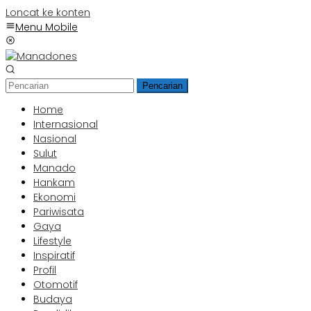
Loncat ke konten
Menu Mobile
Pencarian
Home
Internasional
Nasional
Sulut
Manado
Hankam
Ekonomi
Pariwisata
Gaya
Lifestyle
Inspiratif
Profil
Otomotif
Budaya