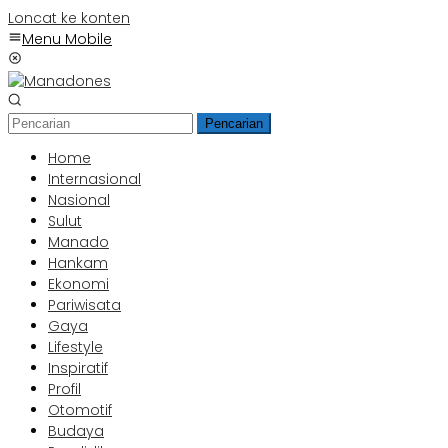
Loncat ke konten
Menu Mobile
Pencarian
Home
Internasional
Nasional
Sulut
Manado
Hankam
Ekonomi
Pariwisata
Gaya
Lifestyle
Inspiratif
Profil
Otomotif
Budaya