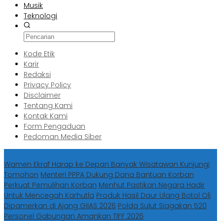
Musik
Teknologi
Kode Etik
Karir
Redaksi
Privacy Policy
Disclaimer
Tentang Kami
Kontak Kami
Form Pengaduan
Pedoman Media Siber
Berita Terbaru
Wamen Ekraf Harap ke Depan Banyak Wisatawan Kunjungi
Tomohon
Menteri PPPA Dukung Dana Bantuan Korban
Perkuat Pemulihan Korban
Menhut Pastikan Negara Hadir
Untuk Mencegah Karhutla
Produk Hasil Daur Ulang Botol Oli
Dipamerkan di Ajang GIIAS 2026
Polda Sulut Siagakan 520
Personel Gabungan Amankan TIFF 2026