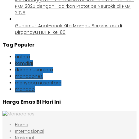
PKM 2025 dengan Hadirkan Prototipe Neurokit di PKM
2025
Gubernur: Anak-anak Kita Mampu Berprestasi di
Dirgahayu HUT RI ke-80
Tag Populer
antara
komdigi
derap nusantara
manadones
menyapa nusantara
manado
Harga Emas BI Hari Ini
Home
Internasional
Nasional