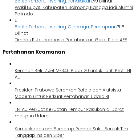
Berita Terbaru
,
Inspiring
,
Pendidikan
719 Dilihat
Wakil Bupati Kabupaten Bolmong Bangga jadi Alumni
Polimdo
5
Berita Terbaru
,
Inspiring
,
Olahraga
,
Perempuan
705
Dilihat
Timnas Putri Indonesia Pertahankan Gelar Piala AFF
Pertahanan Keamanan
Kemhan Beli 12 Jet M-346 Block 20 untuk Latih Pilot TNI
AU
Presiden Prabowo Serahkan Rafale dan Alutsista
Modern untuk Perkuat Pertahanan Udara RI
TNI AU Perkuat Kekuatan Tempur Pasukan di Darat
maupun Udara
Kemenkopolkam Berharap Pemda Sulut Bentuk Tim
Tanggap Insiden Siber