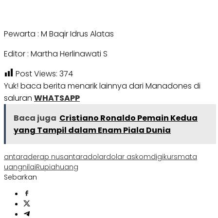
Pewarta : M Baqir Idrus Alatas
Editor : Martha Herlinawati S
Post Views:
374
Yuk! baca berita menarik lainnya dari Manadones di
saluran
WHATSAPP
Baca juga
Cristiano Ronaldo Pemain Kedua
yang Tampil dalam Enam Piala Dunia
antara
derap nusantara
dolar
dolar as
komdigi
kurs
mata
uang
nilai
Rupiah
uang
Sebarkan