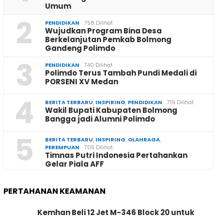
Umum
2
PENDIDIKAN
758 Dilihat
Wujudkan Program Bina Desa
Berkelanjutan Pemkab Bolmong
Gandeng Polimdo
3
PENDIDIKAN
740 Dilihat
Polimdo Terus Tambah Pundi Medali di
PORSENI XV Medan
4
BERITA TERBARU
,
INSPIRING
,
PENDIDIKAN
719 Dilihat
Wakil Bupati Kabupaten Bolmong
Bangga jadi Alumni Polimdo
5
BERITA TERBARU
,
INSPIRING
,
OLAHRAGA
,
PEREMPUAN
705 Dilihat
Timnas Putri Indonesia Pertahankan
Gelar Piala AFF
PERTAHANAN KEAMANAN
Kemhan Beli 12 Jet M-346 Block 20 untuk