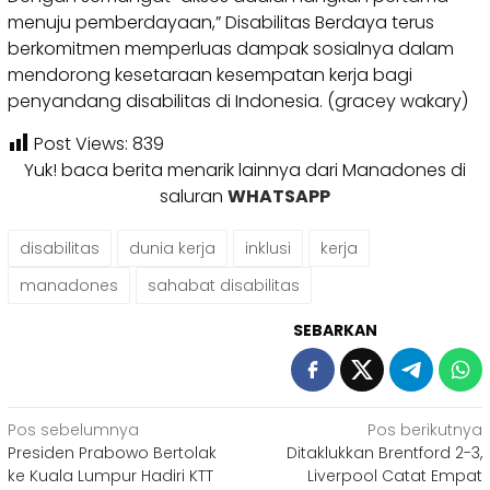
menuju pemberdayaan,” Disabilitas Berdaya terus
berkomitmen memperluas dampak sosialnya dalam
mendorong kesetaraan kesempatan kerja bagi
penyandang disabilitas di Indonesia. (gracey wakary)
Post Views:
839
Yuk! baca berita menarik lainnya dari Manadones di
saluran
WHATSAPP
disabilitas
dunia kerja
inklusi
kerja
manadones
sahabat disabilitas
SEBARKAN
Navigasi
Pos sebelumnya
Pos berikutnya
Presiden Prabowo Bertolak
Ditaklukkan Brentford 2-3,
pos
ke Kuala Lumpur Hadiri KTT
Liverpool Catat Empat