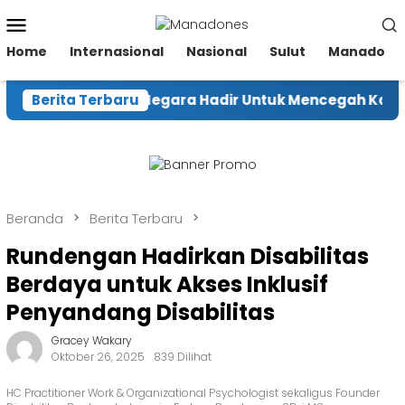
Loncat
Menu
ke
Mobile
konten
Home
Internasional
Nasional
Sulut
Manado
hut Pastikan Negara Hadir Untuk Mencegah Karhutla
Berita Terbaru
Beranda
Berita Terbaru
Rundengan Hadirkan Disabilitas
Berdaya untuk Akses Inklusif
Penyandang Disabilitas
Gracey Wakary
Oktober 26, 2025
839 Dilihat
HC Practitioner Work & Organizational Psychologist sekaligus Founder