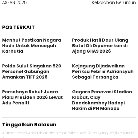
ASEAN 2025
Kekalahan Beruntun
POS TERKAIT
Menhut Pastikan Negara
Produk Hasil Daur Ulang
Hadir Untuk Mencegah
Botol Oli Dipamerkan di
Karhutla
Ajang GIIAS 2026
Polda Sulut Siagakan 520
Kejagung Dijadwalkan
Personel Gabungan
Periksa Febrie Adriansyah
Amankan TIFF 2026
Sebagai Tersangka
Persebaya Rebut Juara
Gegara Renovasi Stadion
Piala Presiden 2026 Lewat
Klabat, Clay
Adu Penalti
Dondokambey Hadapi
Hakim di PN Manado
Tinggalkan Balasan
Alamat email Anda tidak akan dipublikasikan.
Ruas yang wajib ditandai