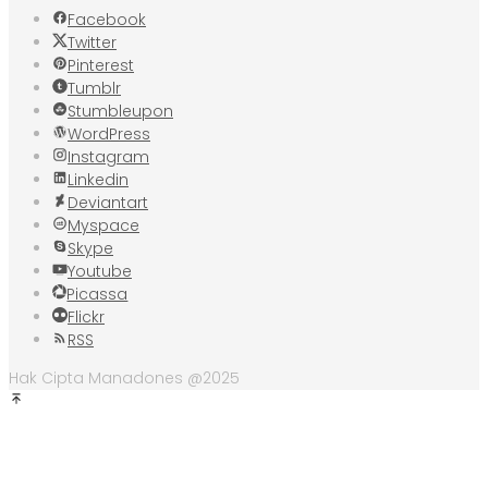
Facebook
Twitter
Pinterest
Tumblr
Stumbleupon
WordPress
Instagram
Linkedin
Deviantart
Myspace
Skype
Youtube
Picassa
Flickr
RSS
Hak Cipta Manadones @2025