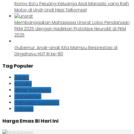
Ronny Ba’u Pejuang Keluarga Asal Manado yang Raih
Motor di Undi-Undi Hepi Telkomsel
Membanggakan Mahasiswa Unsrat Lolos Pendanaan
PKM 2025 dengan Hadirkan Prototipe Neurokit di PKM
2025
Gubernur: Anak-anak Kita Mampu Berprestasi di
Dirgahayu HUT RI ke-80
Tag Populer
antara
komdigi
derap nusantara
manadones
menyapa nusantara
manado
Harga Emas BI Hari Ini