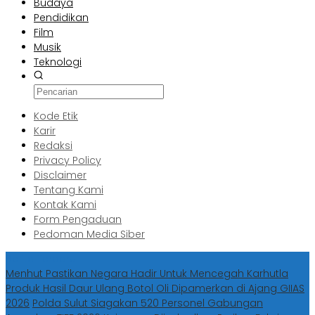
Budaya
Pendidikan
Film
Musik
Teknologi
Kode Etik
Karir
Redaksi
Privacy Policy
Disclaimer
Tentang Kami
Kontak Kami
Form Pengaduan
Pedoman Media Siber
Berita Terbaru
Menhut Pastikan Negara Hadir Untuk Mencegah Karhutla
Produk Hasil Daur Ulang Botol Oli Dipamerkan di Ajang GIIAS
2026
Polda Sulut Siagakan 520 Personel Gabungan