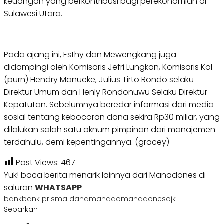
keuangan yang berkontribusi bagi perekonomian di
Sulawesi Utara.
Pada ajang ini, Esthy dan Mewengkang juga
didampingi oleh Komisaris Jefri Lungkan, Komisaris Kol
(purn) Hendry Manueke, Julius Tirto Rondo selaku
Direktur Umum dan Henly Rondonuwu Selaku Direktur
Kepatutan. Sebelumnya beredar informasi dari media
sosial tentang kebocoran dana sekira Rp30 miliar, yang
dilalukan salah satu oknum pimpinan dari manajemen
terdahulu, demi kepentingannya. (gracey)
Post Views:
467
Yuk! baca berita menarik lainnya dari Manadones di
saluran
WHATSAPP
bank
bank prisma dana
manado
manadones
ojk
Sebarkan