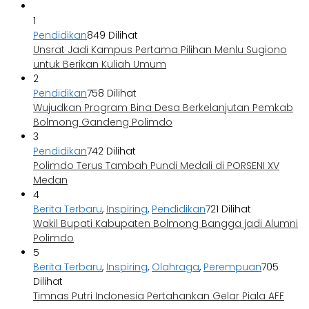
1
Pendidikan
849 Dilihat
Unsrat Jadi Kampus Pertama Pilihan Menlu Sugiono
untuk Berikan Kuliah Umum
2
Pendidikan
758 Dilihat
Wujudkan Program Bina Desa Berkelanjutan Pemkab
Bolmong Gandeng Polimdo
3
Pendidikan
742 Dilihat
Polimdo Terus Tambah Pundi Medali di PORSENI XV
Medan
4
Berita Terbaru
,
Inspiring
,
Pendidikan
721 Dilihat
Wakil Bupati Kabupaten Bolmong Bangga jadi Alumni
Polimdo
5
Berita Terbaru
,
Inspiring
,
Olahraga
,
Perempuan
705
Dilihat
Timnas Putri Indonesia Pertahankan Gelar Piala AFF