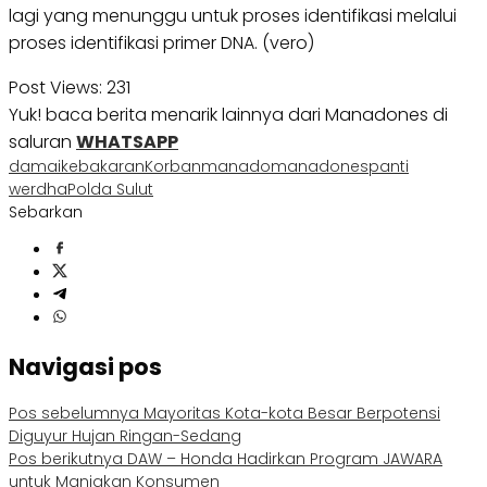
lagi yang menunggu untuk proses identifikasi melalui
proses identifikasi primer DNA. (vero)
Post Views:
231
Yuk! baca berita menarik lainnya dari Manadones di
saluran
WHATSAPP
damai
kebakaran
Korban
manado
manadones
panti
werdha
Polda Sulut
Sebarkan
Navigasi pos
Pos sebelumnya
Mayoritas Kota-kota Besar Berpotensi
Diguyur Hujan Ringan-Sedang
Pos berikutnya
DAW – Honda Hadirkan Program JAWARA
untuk Manjakan Konsumen