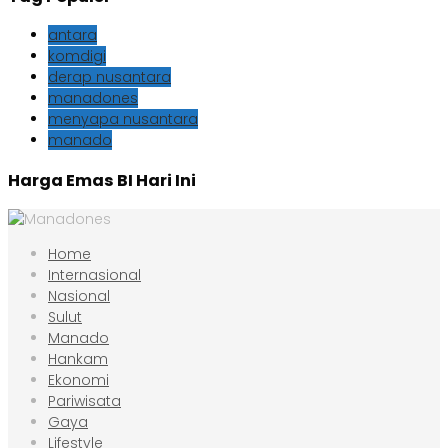
antara
komdigi
derap nusantara
manadones
menyapa nusantara
manado
Harga Emas BI Hari Ini
Home
Internasional
Nasional
Sulut
Manado
Hankam
Ekonomi
Pariwisata
Gaya
Lifestyle