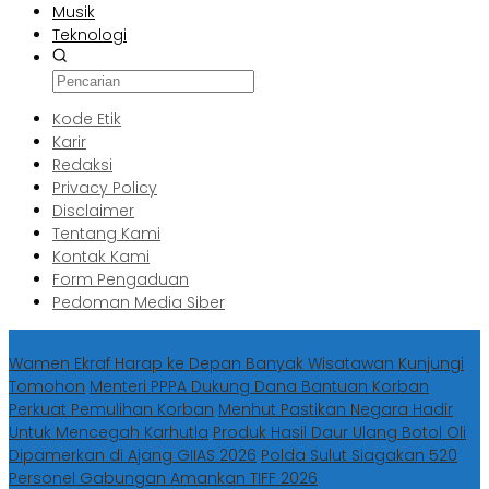
Musik
Teknologi
Kode Etik
Karir
Redaksi
Privacy Policy
Disclaimer
Tentang Kami
Kontak Kami
Form Pengaduan
Pedoman Media Siber
Berita Terbaru
Wamen Ekraf Harap ke Depan Banyak Wisatawan Kunjungi
Tomohon
Menteri PPPA Dukung Dana Bantuan Korban
Perkuat Pemulihan Korban
Menhut Pastikan Negara Hadir
Untuk Mencegah Karhutla
Produk Hasil Daur Ulang Botol Oli
Dipamerkan di Ajang GIIAS 2026
Polda Sulut Siagakan 520
Personel Gabungan Amankan TIFF 2026