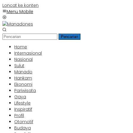
Loncat ke konten
Menu Mobile
Pencarian
Home
Internasional
Nasional
Sulut
Manado
Hankam
Ekonomi
Pariwisata
Gaya
Lifestyle
Inspiratif
Profil
Otomotif
Budaya