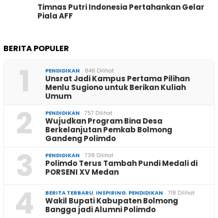
Timnas Putri Indonesia Pertahankan Gelar
Piala AFF
BERITA POPULER
1
PENDIDIKAN
846 Dilihat
Unsrat Jadi Kampus Pertama Pilihan
Menlu Sugiono untuk Berikan Kuliah
Umum
2
PENDIDIKAN
757 Dilihat
Wujudkan Program Bina Desa
Berkelanjutan Pemkab Bolmong
Gandeng Polimdo
3
PENDIDIKAN
738 Dilihat
Polimdo Terus Tambah Pundi Medali di
PORSENI XV Medan
4
BERITA TERBARU
,
INSPIRING
,
PENDIDIKAN
718 Dilihat
Wakil Bupati Kabupaten Bolmong
Bangga jadi Alumni Polimdo