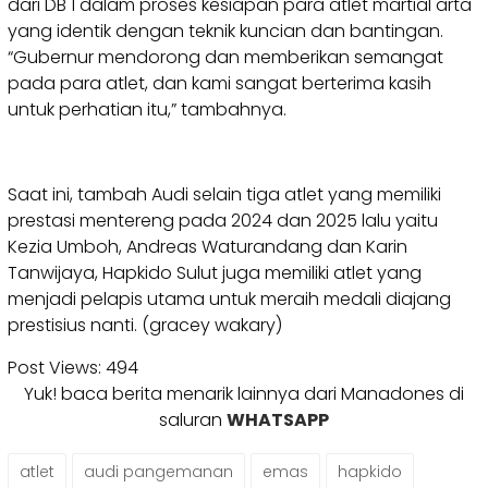
dari DB 1 dalam proses kesiapan para atlet martial arta
yang identik dengan teknik kuncian dan bantingan.
“Gubernur mendorong dan memberikan semangat
pada para atlet, dan kami sangat berterima kasih
untuk perhatian itu,” tambahnya.
Saat ini, tambah Audi selain tiga atlet yang memiliki
prestasi mentereng pada 2024 dan 2025 lalu yaitu
Kezia Umboh, Andreas Waturandang dan Karin
Tanwijaya, Hapkido Sulut juga memiliki atlet yang
menjadi pelapis utama untuk meraih medali diajang
prestisius nanti. (gracey wakary)
Post Views:
494
Yuk! baca berita menarik lainnya dari Manadones di
saluran
WHATSAPP
atlet
audi pangemanan
emas
hapkido