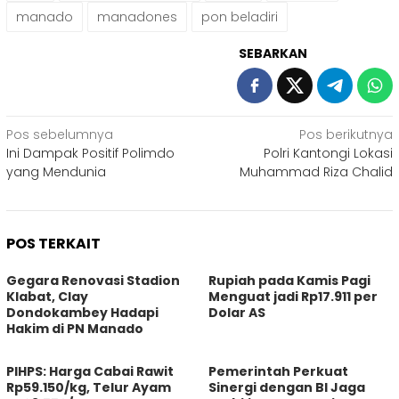
manado
manadones
pon beladiri
SEBARKAN
Navigasi
Pos sebelumnya
Pos berikutnya
Ini Dampak Positif Polimdo
Polri Kantongi Lokasi
pos
yang Mendunia
Muhammad Riza Chalid
POS TERKAIT
Gegara Renovasi Stadion
Rupiah pada Kamis Pagi
Klabat, Clay
Menguat jadi Rp17.911 per
Dondokambey Hadapi
Dolar AS
Hakim di PN Manado
PIHPS: Harga Cabai Rawit
Pemerintah Perkuat
Rp59.150/kg, Telur Ayam
Sinergi dengan BI Jaga