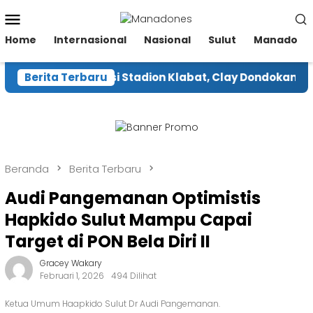
Loncat
Menu
ke
Mobile
konten
Home
Internasional
Nasional
Sulut
Manado
Gegara Renovasi Stadion Klabat, Clay Dondokambey Ha
Berita Terbaru
Beranda
Berita Terbaru
Audi Pangemanan Optimistis
Hapkido Sulut Mampu Capai
Target di PON Bela Diri II
Gracey Wakary
Februari 1, 2026
494 Dilihat
Ketua Umum Haapkido Sulut Dr Audi Pangemanan.