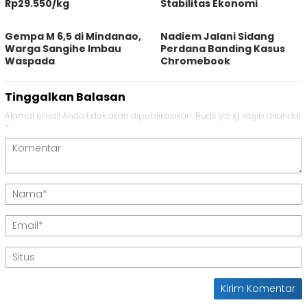
Rp29.550/kg
Stabilitas Ekonomi
Gempa M 6,5 di Mindanao,
Nadiem Jalani Sidang
Warga Sangihe Imbau
Perdana Banding Kasus
Waspada
Chromebook
Tinggalkan Balasan
Alamat email Anda tidak akan dipublikasikan.
Ruas yang wajib ditandai
*