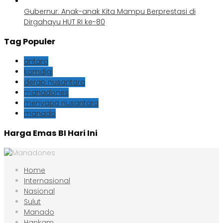
Gubernur: Anak-anak Kita Mampu Berprestasi di
Dirgahayu HUT RI ke-80
Tag Populer
antara
komdigi
derap nusantara
manadones
menyapa nusantara
manado
Harga Emas BI Hari Ini
Home
Internasional
Nasional
Sulut
Manado
Hankam