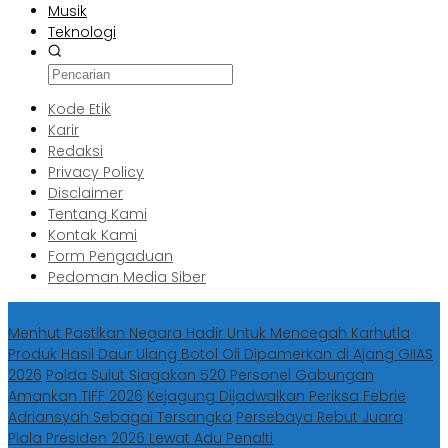
Musik
Teknologi
Kode Etik
Karir
Redaksi
Privacy Policy
Disclaimer
Tentang Kami
Kontak Kami
Form Pengaduan
Pedoman Media Siber
Berita Terbaru
Menhut Pastikan Negara Hadir Untuk Mencegah Karhutla
Produk Hasil Daur Ulang Botol Oli Dipamerkan di Ajang GIIAS
2026
Polda Sulut Siagakan 520 Personel Gabungan
Amankan TIFF 2026
Kejagung Dijadwalkan Periksa Febrie
Adriansyah Sebagai Tersangka
Persebaya Rebut Juara
Piala Presiden 2026 Lewat Adu Penalti