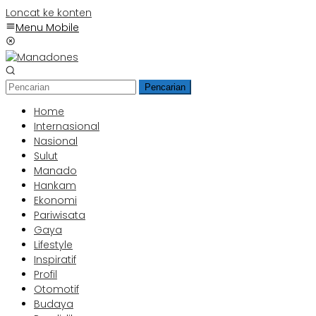
Loncat ke konten
Menu Mobile
Pencarian
Home
Internasional
Nasional
Sulut
Manado
Hankam
Ekonomi
Pariwisata
Gaya
Lifestyle
Inspiratif
Profil
Otomotif
Budaya