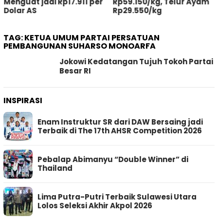
nguat jadi Rp17.911 per
Rp59.150/kg, Telur Ayam
Si
lar AS
Rp29.550/kg
St
TAG:
KETUA UMUM PARTAI PERSATUAN
PEMBANGUNAN SUHARSO MONOARFA
Jokowi Kedatangan Tujuh Tokoh Partai
Besar RI
INSPIRASI
Enam Instruktur SR dari DAW Bersaing jadi
Terbaik di The 17th AHSR Competition 2026
Pebalap Abimanyu “Double Winner” di
Thailand
Lima Putra-Putri Terbaik Sulawesi Utara
Lolos Seleksi Akhir Akpol 2026