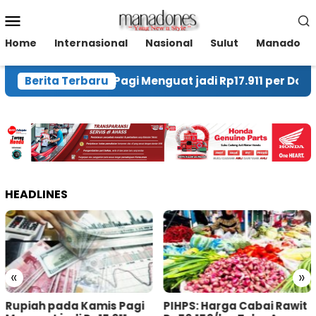
Loncat
Menu
ke
Mobile
konten
Home
Internasional
Nasional
Sulut
Manado
iah pada Kamis Pagi Menguat jadi Rp17.911 per Dolar AS
Berita Terbaru
HEADLINES
«
»
piah pada Kamis Pagi
PIHPS: Harga Cabai Rawit
P