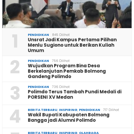
1
PENDIDIKAN
845 Dilihat
Unsrat Jadi Kampus Pertama Pilihan
Menlu Sugiono untuk Berikan Kuliah
Umum
2
PENDIDIKAN
756 Dilihat
Wujudkan Program Bina Desa
Berkelanjutan Pemkab Bolmong
Gandeng Polimdo
3
PENDIDIKAN
736 Dilihat
Polimdo Terus Tambah Pundi Medali di
PORSENI XV Medan
4
BERITA TERBARU
,
INSPIRING
,
PENDIDIKAN
717 Dilihat
Wakil Bupati Kabupaten Bolmong
Bangga jadi Alumni Polimdo
BERITA TERBARU
,
INSPIRING
,
OLAHRAGA
,