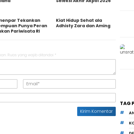
iland
Seleksi Akhir Akpol 2026
enpar Tekankan
Kiat Hidup Sehat ala
empuan Punya Peran
Adhisty Zara dan Aming
kan Pariwisata RI
kan.
Ruas yang wajib ditandai
*
TAG 
A
K
D