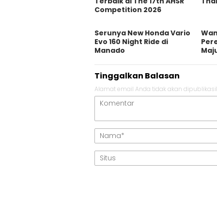
Terbaik di The 17th AHSR
Tha
Competition 2026
Serunya New Honda Vario
Wam
Evo 160 Night Ride di
Per
Manado
Maju
Tinggalkan Balasan
Alamat email Anda tidak akan dipublikasi