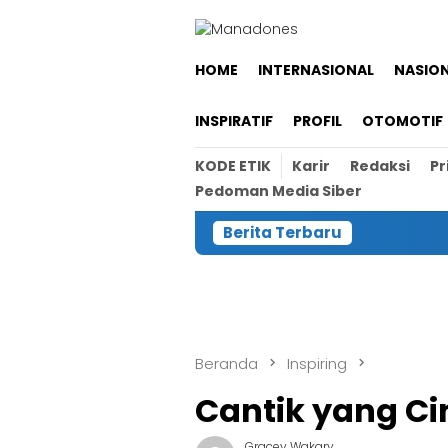
Loncat
ke
konten
HOME
INTERNASIONAL
NASIO
INSPIRATIF
PROFIL
OTOMOTIF
KODE ETIK
Karir
Redaksi
Pr
Pedoman Media Siber
Berita Terbaru
Beranda
Inspiring
Cantik yang Ci
Gracey Wakary