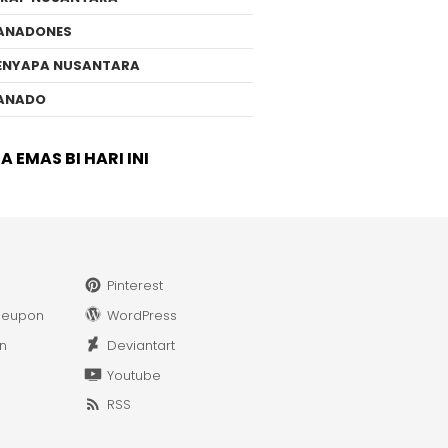
ANADONES
ENYAPA NUSANTARA
ANADO
 EMAS BI HARI INI
Pinterest
leupon
WordPress
in
Deviantart
Youtube
RSS