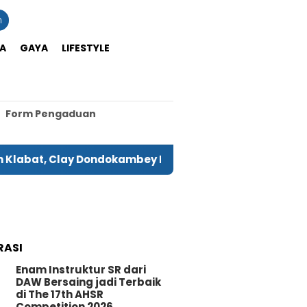
n
A
GAYA
LIFESTYLE
Form Pengaduan
, Clay Dondokambey Hadapi Hakim di PN Manado
RASI
Enam Instruktur SR dari
DAW Bersaing jadi Terbaik
di The 17th AHSR
Competition 2026