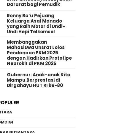
Darurat bagi Pemudik
Ronny Ba’u Pejuang
Keluarga Asal Manado
yang Raih Motor di Undi-
Undi Hepi Telkomsel
Membanggakan
Mahasiswa Unsrat Lolos
Pendanaan PKM 2025
dengan Hadirkan Prototipe
Neurokit di PKM 2025
Gubernur: Anak-anak Kita
Mampu Berprestasi di
Dirgahayu HUT RI ke-80
POPULER
NTARA
OMDIGI
ERAP NUSANTARA