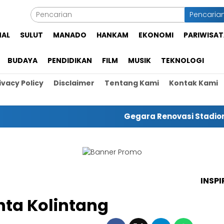
Pencaria
NAL
SULUT
MANADO
HANKAM
EKONOMI
PARIWISAT
BUDAYA
PENDIDIKAN
FILM
MUSIK
TEKNOLOGI
ivacy Policy
Disclaimer
Tentang Kami
Kontak Kami
Gegara Renovasi Stadion Klabat
INSPI
nta Kolintang