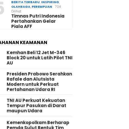
5
BERITA TERBARU
,
INSPIRING
,
OLAHRAGA
,
PEREMPUAN
704
Dilihat
Timnas Putri Indonesia
Pertahankan Gelar
Piala AFF
AHANAN KEAMANAN
Kemhan Beli 12 Jet M-346
Block 20 untuk Latih Pilot TNI
AU
Presiden Prabowo Serahkan
Rafale dan Alutsista
Modern untuk Perkuat
Pertahanan Udara RI
TNI AU Perkuat Kekuatan
Tempur Pasukan di Darat
maupun Udara
Kemenkopolkam Berharap
Pemda Sulut Bentuk Tim