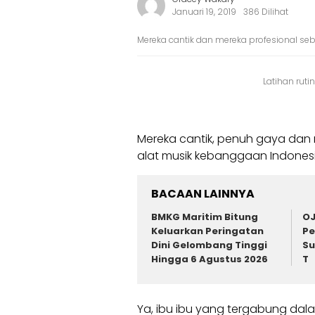
Januari 19, 2019
386 Dilihat
Mereka cantik dan mereka profesional se
Latihan ruti
Mereka cantik, penuh gaya dan
alat musik kebanggaan Indonesia
BACAAN LAINNYA
BMKG Maritim Bitung
OJ
Keluarkan Peringatan
Pe
Dini Gelombang Tinggi
Su
Hingga 6 Agustus 2026
T
Ya, ibu ibu yang tergabung dala