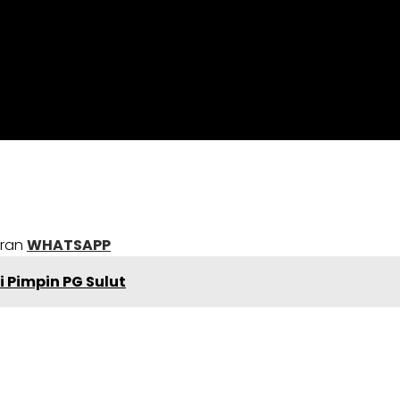
uran
WHATSAPP
i Pimpin PG Sulut