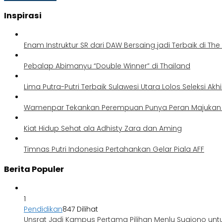
Inspirasi
Enam Instruktur SR dari DAW Bersaing jadi Terbaik di Th
Pebalap Abimanyu “Double Winner” di Thailand
Lima Putra-Putri Terbaik Sulawesi Utara Lolos Seleksi Akh
Wamenpar Tekankan Perempuan Punya Peran Majukan P
Kiat Hidup Sehat ala Adhisty Zara dan Aming
Timnas Putri Indonesia Pertahankan Gelar Piala AFF
Berita Populer
1
Pendidikan
847 Dilihat
Unsrat Jadi Kampus Pertama Pilihan Menlu Sugiono unt