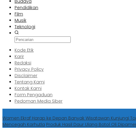
Budaya
Pendidikan
Film
Musik
Teknologi
Kode Etik
Karir
Redaksi
Privacy Policy
Disclaimer
Tentang Kami
Kontak Kami
Form Pengaduan
Pedoman Media Siber
Berita Terbaru
Wamen Ekraf Harap ke Depan Banyak Wisatawan Kunjungi 
Mencegah Karhutla
Produk Hasil Daur Ulang Botol Oli Dipame