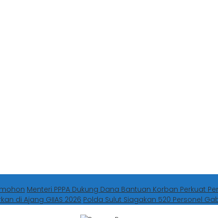
Tomohon
Menteri PPPA Dukung Dana Bantuan Korban Perkuat Pe
rkan di Ajang GIIAS 2026
Polda Sulut Siagakan 520 Personel G