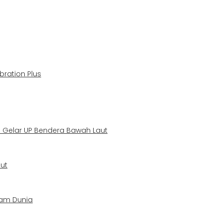
ration Plus
li Gelar UP Bendera Bawah Laut
ut
elam Dunia