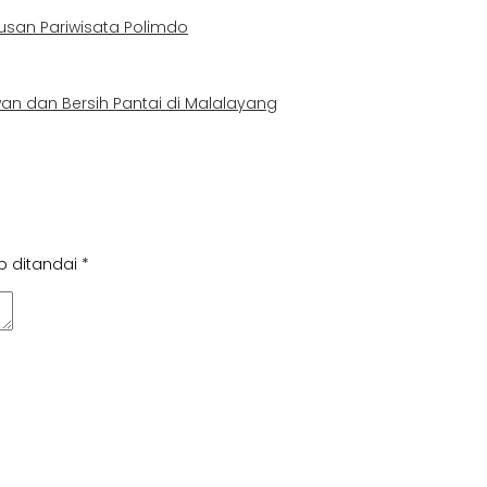
usan Pariwisata Polimdo
awan dan Bersih Pantai di Malalayang
b ditandai
*