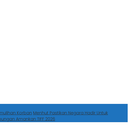
mulihan Korban
Menhut Pastikan Negara Hadir Untuk
abungan Amankan TIFF 2026