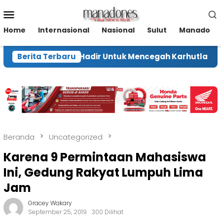
Loncat
Menu
ke
Mobile
konten
Home
Internasional
Nasional
Sulut
Manado
stikan Negara Hadir Untuk Mencegah Karhutla
Berita Terbaru
Beranda
Uncategorized
Karena 9 Permintaan Mahasiswa
Ini, Gedung Rakyat Lumpuh Lima
Jam
Gracey Wakary
September 25, 2019
300 Dilihat