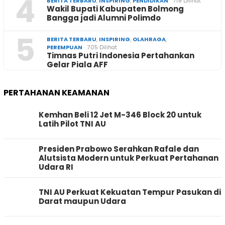
4
BERITA TERBARU
,
INSPIRING
,
PENDIDIKAN
719 Dilihat
Wakil Bupati Kabupaten Bolmong
Bangga jadi Alumni Polimdo
5
BERITA TERBARU
,
INSPIRING
,
OLAHRAGA
,
PEREMPUAN
705 Dilihat
Timnas Putri Indonesia Pertahankan
Gelar Piala AFF
PERTAHANAN KEAMANAN
Kemhan Beli 12 Jet M-346 Block 20 untuk
Latih Pilot TNI AU
Presiden Prabowo Serahkan Rafale dan
Alutsista Modern untuk Perkuat Pertahanan
Udara RI
TNI AU Perkuat Kekuatan Tempur Pasukan di
Darat maupun Udara