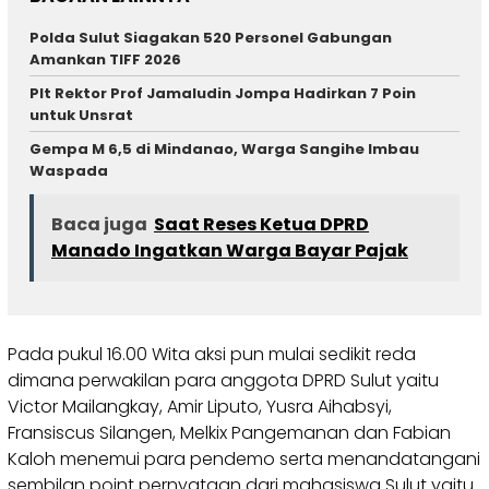
Polda Sulut Siagakan 520 Personel Gabungan
Amankan TIFF 2026
Plt Rektor Prof Jamaludin Jompa Hadirkan 7 Poin
untuk Unsrat
Gempa M 6,5 di Mindanao, Warga Sangihe Imbau
Waspada
Baca juga
Saat Reses Ketua DPRD
Manado Ingatkan Warga Bayar Pajak
Pada pukul 16.00 Wita aksi pun mulai sedikit reda
dimana perwakilan para anggota DPRD Sulut yaitu
Victor Mailangkay, Amir Liputo, Yusra Aihabsyi,
Fransiscus Silangen, Melkix Pangemanan dan Fabian
Kaloh menemui para pendemo serta menandatangani
sembilan point pernyataan dari mahasiswa Sulut yaitu