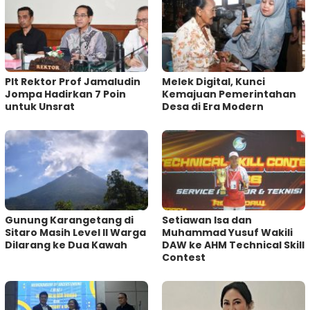
Plt Rektor Prof Jamaludin
Melek Digital, Kunci
Jompa Hadirkan 7 Poin
Kemajuan Pemerintahan
untuk Unsrat
Desa di Era Modern
Gunung Karangetang di
Setiawan Isa dan
Sitaro Masih Level II Warga
Muhammad Yusuf Wakili
Dilarang ke Dua Kawah
DAW ke AHM Technical Skill
Contest