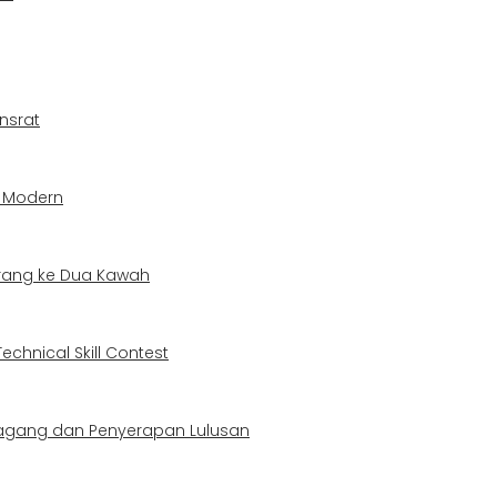
nsrat
a Modern
arang ke Dua Kawah
chnical Skill Contest
Magang dan Penyerapan Lulusan