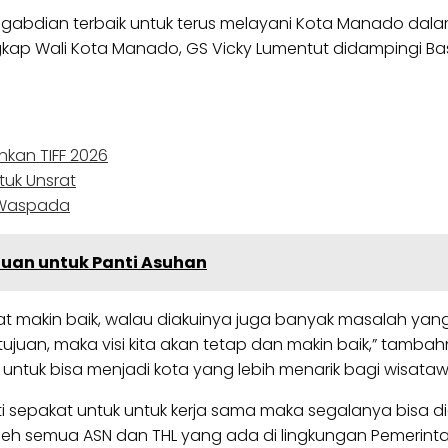
abdian terbaik untuk terus melayani Kota Manado dalam 
gkap Wali Kota Manado, GS Vicky Lumentut didampingi Ba
kan TIFF 2026
tuk Unsrat
 Waspada
tuan untuk Panti Asuhan
kat makin baik, walau diakuinya juga banyak masalah y
atu tujuan, maka visi kita akan tetap dan makin baik,” t
ntuk bisa menjadi kota yang lebih menarik bagi wisataw
ati sepakat untuk untuk kerja sama maka segalanya bisa di
 oleh semua ASN dan THL yang ada di lingkungan Pemerint