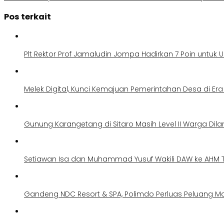
Pos terkait
Plt Rektor Prof Jamaludin Jompa Hadirkan 7 Poin untuk U
Melek Digital, Kunci Kemajuan Pemerintahan Desa di Er
Gunung Karangetang di Sitaro Masih Level II Warga Dil
Setiawan Isa dan Muhammad Yusuf Wakili DAW ke AHM Te
Gandeng NDC Resort & SPA, Polimdo Perluas Peluang 