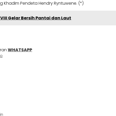
ng Khadim Pendeta Hendry Ryntuwene. (*)
II Gelar Bersih Pantai dan Laut
uran
WHATSAPP
do
in