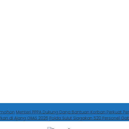
Tomohon
Menteri PPPA Dukung Dana Bantuan Korban Perkuat Pe
rkan di Ajang GIIAS 2026
Polda Sulut Siagakan 520 Personel G