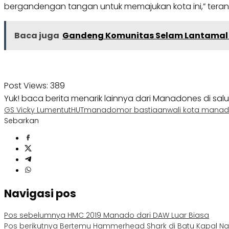
bergandengan tangan untuk memajukan kota ini,” tera
Baca juga
Gandeng Komunitas Selam Lantamal VI
Post Views:
389
Yuk! baca berita menarik lainnya dari Manadones di sal
GS Vicky Lumentut
HUT
manado
mor bastiaan
wali kota mana
Sebarkan
Navigasi pos
Pos sebelumnya
HMC 2019 Manado dari DAW Luar Biasa
Pos berikutnya
Bertemu Hammerhead Shark di Batu Kapal Na