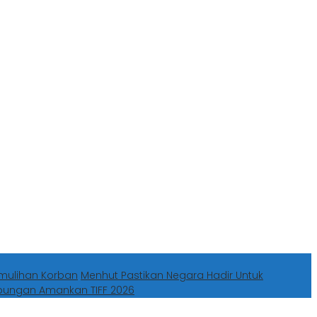
mulihan Korban
Menhut Pastikan Negara Hadir Untuk
abungan Amankan TIFF 2026