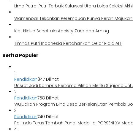
Lima Putra-Putri Terbaik Sulawesi Utara Lolos Seleksi Akh
Wamenpar Tekankan Perempuan Punya Peran Majukan P
Kiat Hidup Sehat ala Adhisty Zara dan Aming
Timnas Putri Indonesia Pertahankan Gelar Piala AFF
Berita Populer
1
Pendidikan
847 Dilihat
Unsrat Jadi Kampus Pertama Pilihan Menlu Sugiono unt
2
Pendidikan
758 Dilihat
Wujudkan Program Bina Desa Berkelanjutan Pemkab 
3
Pendidikan
740 Dilihat
Polimdo Terus Tambah Pundi Medali di PORSENI XV Med
4