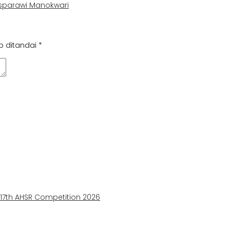
esparawi Manokwari
b ditandai
*
e 17th AHSR Competition 2026