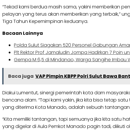
“Tekad kami berdua masih sama, yakini memberikan peng
pelayan yang terus akan memberikan yang terbaik,” un
Tiga Tahun Kepemimpinan keduanya.
Bacaan Lainnya
Polda Sulut Siagakan 520 Personel Gabungan Aman
Plt Rektor Prof Jamaludin Jompa Hadirkan 7 Poin un
Gempa M 6,5 di Mindanao, Warga Sangihe Imbau
Baca juga
VAP Pimpin KBPP Polri Sulut Bawa Ban
Diakui Lumentut, sinergi pemerintah kota dam masyara
bencana alam. “Tapi kami yakin, jika kita bisa tetap s
yang diterima Kota Manado, adalah sebuah tantangan u
“Kita memiliki tantangan, tapi semuanya jika kita satu h
yang digelar di Aula Pemkot Manado pagin tadi, diikuti