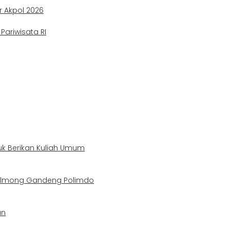
ir Akpol 2026
ariwisata RI
uk Berikan Kuliah Umum
Bolmong Gandeng Polimdo
an