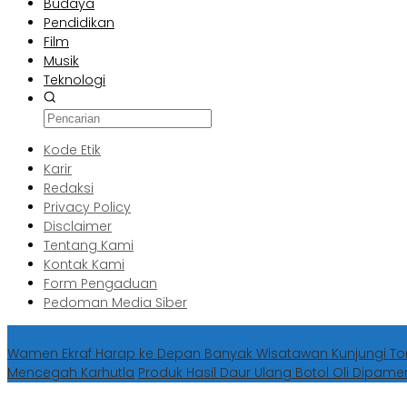
Budaya
Pendidikan
Film
Musik
Teknologi
Kode Etik
Karir
Redaksi
Privacy Policy
Disclaimer
Tentang Kami
Kontak Kami
Form Pengaduan
Pedoman Media Siber
Berita Terbaru
Wamen Ekraf Harap ke Depan Banyak Wisatawan Kunjungi 
Mencegah Karhutla
Produk Hasil Daur Ulang Botol Oli Dipame