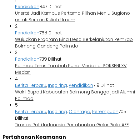
Pendidikan
847 Dilihat
Unsrat Jadi Kampus Pertama Pilihan Menlu Sugiono
untuk Berikan Kuliah Umum
2
Pendidikan
758 Dilihat
Wujudkan Program Bina Desa Berkelanjutan Pemkab
Bolmong Gandeng Polimdo
3
Pendidikan
739 Dilihat
Polimdo Terus Tambah Pundi Medali di PORSENI XV
Medan
4
Berita Terbaru
,
Inspiring
,
Pendidikan
719 Dilihat
Wakil Bupati Kabupaten Bolmong Bangga jadi Alumni
Polimdo
5
Berita Terbaru
,
Inspiring
,
Olahraga
,
Perempuan
705
Dilihat
Timnas Putri Indonesia Pertahankan Gelar Piala AFF
Pertahanan Keamanan