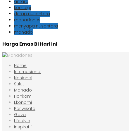
antara
komdigi
derap nusantara
manadones
menyapa nusantara
manado
Harga Emas BI Hari Ini
Home
Internasional
Nasional
Sulut
Manado
Hankam
Ekonomi
Pariwisata
Gaya
Lifestyle
Inspiratif