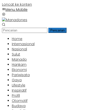
Loncat ke konten
Menu Mobile
Pencarian
Home
Internasional
Nasional
Sulut
Manado
Hankam
Ekonomi
Pariwisata
Gaya
Lifestyle
Inspiratif
Profil
Otomotif
Budaya