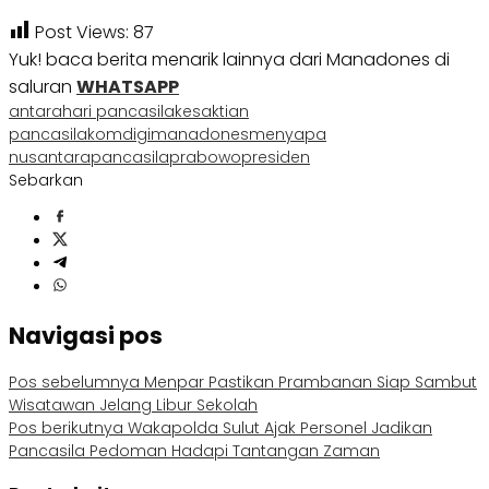
Post Views:
87
Yuk! baca berita menarik lainnya dari Manadones di
saluran
WHATSAPP
antara
hari pancasila
kesaktian
pancasila
komdigi
manadones
menyapa
nusantara
pancasila
prabowo
presiden
Sebarkan
Navigasi pos
Pos sebelumnya
Menpar Pastikan Prambanan Siap Sambut
Wisatawan Jelang Libur Sekolah
Pos berikutnya
Wakapolda Sulut Ajak Personel Jadikan
Pancasila Pedoman Hadapi Tantangan Zaman