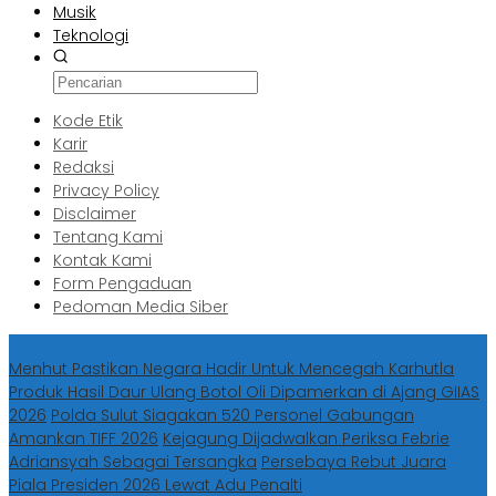
Musik
Teknologi
Kode Etik
Karir
Redaksi
Privacy Policy
Disclaimer
Tentang Kami
Kontak Kami
Form Pengaduan
Pedoman Media Siber
Berita Terbaru
Menhut Pastikan Negara Hadir Untuk Mencegah Karhutla
Produk Hasil Daur Ulang Botol Oli Dipamerkan di Ajang GIIAS
2026
Polda Sulut Siagakan 520 Personel Gabungan
Amankan TIFF 2026
Kejagung Dijadwalkan Periksa Febrie
Adriansyah Sebagai Tersangka
Persebaya Rebut Juara
Piala Presiden 2026 Lewat Adu Penalti