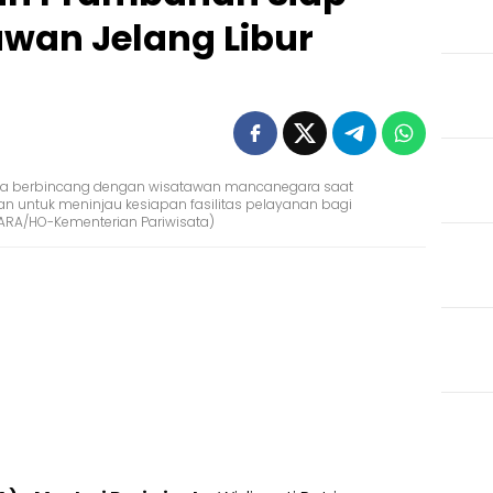
wan Jelang Libur
dhana berbincang dengan wisatawan mancanegara saat
 untuk meninjau kesiapan fasilitas pelayanan bagi
TARA/HO-Kementerian Pariwisata)