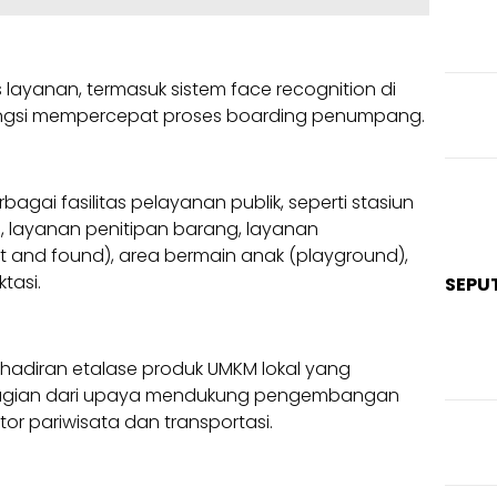
as layanan, termasuk sistem face recognition di
ungsi mempercepat proses boarding penumpang.
bagai fasilitas pelayanan publik, seperti stasiun
s, layanan penitipan barang, layanan
 and found), area bermain anak (playground),
tasi.
SEPU
ehadiran etalase produk UMKM lokal yang
ai bagian dari upaya mendukung pengembangan
or pariwisata dan transportasi.