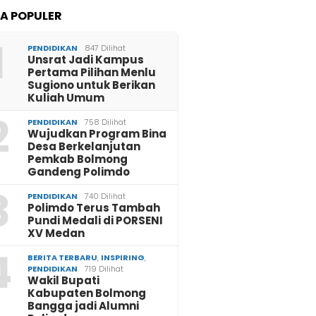
TA POPULER
1
PENDIDIKAN
847 Dilihat
Unsrat Jadi Kampus
Pertama Pilihan Menlu
Sugiono untuk Berikan
Kuliah Umum
2
PENDIDIKAN
758 Dilihat
Wujudkan Program Bina
Desa Berkelanjutan
Pemkab Bolmong
Gandeng Polimdo
3
PENDIDIKAN
740 Dilihat
Polimdo Terus Tambah
Pundi Medali di PORSENI
XV Medan
4
BERITA TERBARU
,
INSPIRING
,
PENDIDIKAN
719 Dilihat
Wakil Bupati
Kabupaten Bolmong
Bangga jadi Alumni