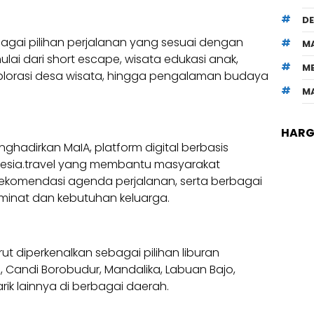
D
gai pilihan perjalanan yang sesuai dengan
M
ulai dari short escape, wisata edukasi anak,
M
splorasi desa wisata, hingga pengalaman budaya
M
HARGA
ghadirkan MaIA, platform digital berbasis
onesia.travel yang membantu masyarakat
 rekomendasi agenda perjalanan, serta berbagai
minat dan kebutuhan keluarga.
ut diperkenalkan sebagai pilihan liburan
, Candi Borobudur, Mandalika, Labuan Bajo,
ik lainnya di berbagai daerah.