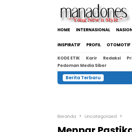
Loncat
ke
konten
HOME
INTERNASIONAL
NASIO
INSPIRATIF
PROFIL
OTOMOTIF
KODE ETIK
Karir
Redaksi
Pr
Pedoman Media Siber
Berita Terbaru
Beranda
Uncategorized
Menpar Pastik