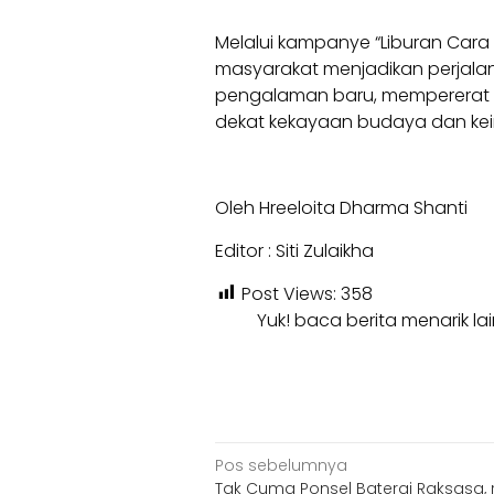
Melalui kampanye “Liburan Cara
masyarakat menjadikan perjala
pengalaman baru, mempererat k
dekat kekayaan budaya dan kei
Oleh Hreeloita Dharma Shanti
Editor : Siti Zulaikha
Post Views:
358
Yuk! baca berita menarik l
Navigasi
Pos sebelumnya
Tak Cuma Ponsel Baterai Raksasa,