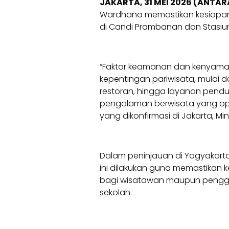
JAKARTA, 31 MEI 2026 (ANTAR
Wardhana memastikan kesiapan f
di Candi Prambanan dan Stasiun
“Faktor keamanan dan kenyama
kepentingan pariwisata, mulai dar
restoran, hingga layanan pend
pengalaman berwisata yang opti
yang dikonfirmasi di Jakarta, Mi
Dalam peninjauan di Yogyakarta
ini dilakukan guna memastikan
bagi wisatawan maupun penggun
sekolah.