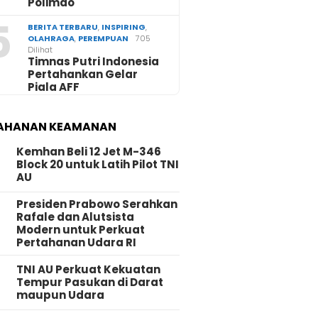
Polimdo
5
BERITA TERBARU
,
INSPIRING
,
OLAHRAGA
,
PEREMPUAN
705
Dilihat
Timnas Putri Indonesia
Pertahankan Gelar
Piala AFF
AHANAN KEAMANAN
Kemhan Beli 12 Jet M-346
Block 20 untuk Latih Pilot TNI
AU
Presiden Prabowo Serahkan
Rafale dan Alutsista
Modern untuk Perkuat
Pertahanan Udara RI
TNI AU Perkuat Kekuatan
Tempur Pasukan di Darat
maupun Udara