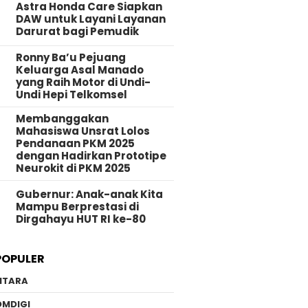
Astra Honda Care Siapkan
DAW untuk Layani Layanan
Darurat bagi Pemudik
Ronny Ba’u Pejuang
Keluarga Asal Manado
yang Raih Motor di Undi-
Undi Hepi Telkomsel
Membanggakan
Mahasiswa Unsrat Lolos
Pendanaan PKM 2025
dengan Hadirkan Prototipe
Neurokit di PKM 2025
Gubernur: Anak-anak Kita
Mampu Berprestasi di
Dirgahayu HUT RI ke-80
POPULER
NTARA
OMDIGI