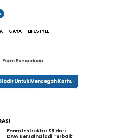
n
A
GAYA
LIFESTYLE
Form Pengaduan
k Mencegah Karhutla
Produk Hasil Daur Ulang Bot
RASI
Enam Instruktur SR dari
DAW Bersaing jadi Terbaik