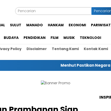
Pencaria
NAL
SULUT
MANADO
HANKAM
EKONOMI
PARIWISAT
BUDAYA
PENDIDIKAN
FILM
MUSIK
TEKNOLOGI
ivacy Policy
Disclaimer
Tentang Kami
Kontak Kami
Menhut Pastikan Negara Hadir Untu
INSPI
an Prambanan Siap