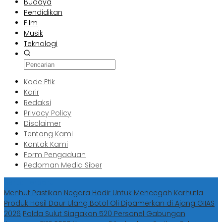
Budaya
Pendidikan
Film
Musik
Teknologi
Kode Etik
Karir
Redaksi
Privacy Policy
Disclaimer
Tentang Kami
Kontak Kami
Form Pengaduan
Pedoman Media Siber
Berita Terbaru
Menhut Pastikan Negara Hadir Untuk Mencegah Karhutla
Produk Hasil Daur Ulang Botol Oli Dipamerkan di Ajang GIIAS
2026
Polda Sulut Siagakan 520 Personel Gabungan