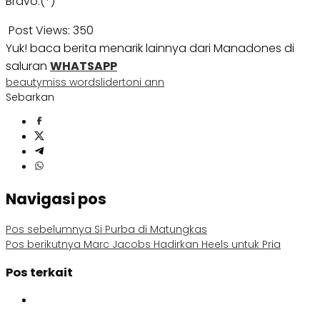
Bravo.(*)
Post Views:
350
Yuk! baca berita menarik lainnya dari Manadones di
saluran
WHATSAPP
beauty
miss word
slider
toni ann
Sebarkan
Navigasi pos
Pos sebelumnya
Si Purba di Matungkas
Pos berikutnya
Marc Jacobs Hadirkan Heels untuk Pria
Pos terkait