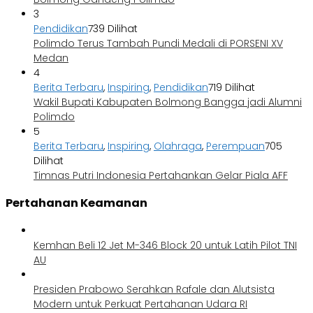
3
Pendidikan
739 Dilihat
Polimdo Terus Tambah Pundi Medali di PORSENI XV
Medan
4
Berita Terbaru
,
Inspiring
,
Pendidikan
719 Dilihat
Wakil Bupati Kabupaten Bolmong Bangga jadi Alumni
Polimdo
5
Berita Terbaru
,
Inspiring
,
Olahraga
,
Perempuan
705
Dilihat
Timnas Putri Indonesia Pertahankan Gelar Piala AFF
Pertahanan Keamanan
Kemhan Beli 12 Jet M-346 Block 20 untuk Latih Pilot TNI
AU
Presiden Prabowo Serahkan Rafale dan Alutsista
Modern untuk Perkuat Pertahanan Udara RI