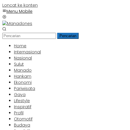
Loncat ke konten
Menu Mobile
Pencarian
Home
Internasional
Nasional
Sulut
Manado
Hankam
Ekonomi
Pariwisata
Gaya
Lifestyle
Inspiratif
Profil
Otomotif
Budaya