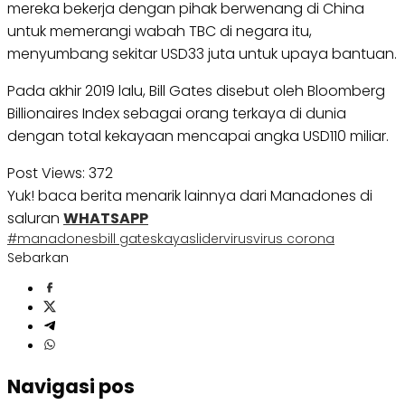
mereka bekerja dengan pihak berwenang di China
untuk memerangi wabah TBC di negara itu,
menyumbang sekitar USD33 juta untuk upaya bantuan.
Pada akhir 2019 lalu, Bill Gates disebut oleh Bloomberg
Billionaires Index sebagai orang terkaya di dunia
dengan total kekayaan mencapai angka USD110 miliar.
Post Views:
372
Yuk! baca berita menarik lainnya dari Manadones di
saluran
WHATSAPP
#manadones
bill gates
kaya
slider
virus
virus corona
Sebarkan
Navigasi pos