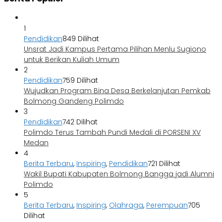
1
Pendidikan
849 Dilihat
Unsrat Jadi Kampus Pertama Pilihan Menlu Sugiono
untuk Berikan Kuliah Umum
2
Pendidikan
759 Dilihat
Wujudkan Program Bina Desa Berkelanjutan Pemkab
Bolmong Gandeng Polimdo
3
Pendidikan
742 Dilihat
Polimdo Terus Tambah Pundi Medali di PORSENI XV
Medan
4
Berita Terbaru
,
Inspiring
,
Pendidikan
721 Dilihat
Wakil Bupati Kabupaten Bolmong Bangga jadi Alumni
Polimdo
5
Berita Terbaru
,
Inspiring
,
Olahraga
,
Perempuan
705
Dilihat