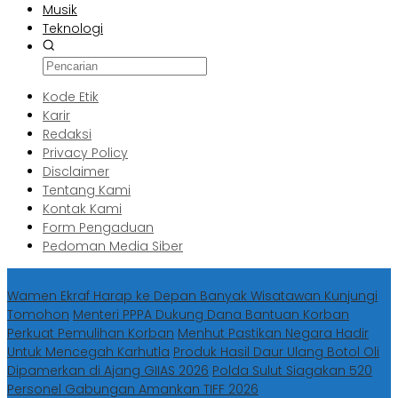
Musik
Teknologi
Kode Etik
Karir
Redaksi
Privacy Policy
Disclaimer
Tentang Kami
Kontak Kami
Form Pengaduan
Pedoman Media Siber
Berita Terbaru
Wamen Ekraf Harap ke Depan Banyak Wisatawan Kunjungi
Tomohon
Menteri PPPA Dukung Dana Bantuan Korban
Perkuat Pemulihan Korban
Menhut Pastikan Negara Hadir
Untuk Mencegah Karhutla
Produk Hasil Daur Ulang Botol Oli
Dipamerkan di Ajang GIIAS 2026
Polda Sulut Siagakan 520
Personel Gabungan Amankan TIFF 2026