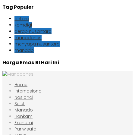
Tag Populer
antara
komdigi
derap nusantara
manadones
menyapa nusantara
manado
Harga Emas BI Hari Ini
Home
Internasional
Nasional
Sulut
Manado
Hankam
Ekonomi
Pariwisata