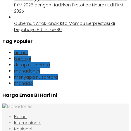
PKM 2025 dengan Hadirkan Prototipe Neurokit di PKM
2025
Gubernur: Anak-anak Kita Mampu Berprestasi di
Dirgahayu HUT RI ke-80
Tag Populer
antara
komdigi
derap nusantara
manadones
menyapa nusantara
manado
Harga Emas BI Hari Ini
Home
Internasional
Nasional