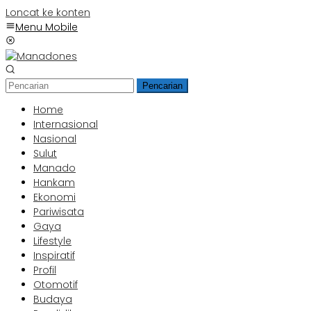
Loncat ke konten
Menu Mobile
Pencarian
Home
Internasional
Nasional
Sulut
Manado
Hankam
Ekonomi
Pariwisata
Gaya
Lifestyle
Inspiratif
Profil
Otomotif
Budaya