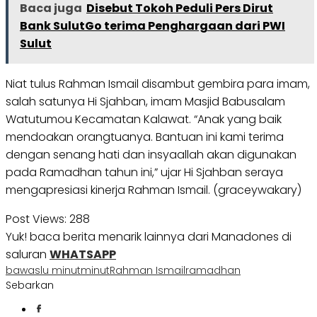
Baca juga
Disebut Tokoh Peduli Pers Dirut
Bank SulutGo terima Penghargaan dari PWI
Sulut
Niat tulus Rahman Ismail disambut gembira para imam,
salah satunya Hi Sjahban, imam Masjid Babusalam
Watutumou Kecamatan Kalawat. “Anak yang baik
mendoakan orangtuanya. Bantuan ini kami terima
dengan senang hati dan insyaallah akan digunakan
pada Ramadhan tahun ini,” ujar Hi Sjahban seraya
mengapresiasi kinerja Rahman Ismail. (graceywakary)
Post Views:
288
Yuk! baca berita menarik lainnya dari Manadones di
saluran
WHATSAPP
bawaslu minut
minut
Rahman Ismail
ramadhan
Sebarkan