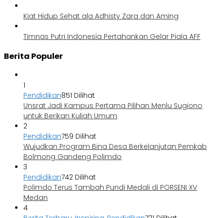
Kiat Hidup Sehat ala Adhisty Zara dan Aming
Timnas Putri Indonesia Pertahankan Gelar Piala AFF
Berita Populer
1
Pendidikan
851 Dilihat
Unsrat Jadi Kampus Pertama Pilihan Menlu Sugiono
untuk Berikan Kuliah Umum
2
Pendidikan
759 Dilihat
Wujudkan Program Bina Desa Berkelanjutan Pemkab
Bolmong Gandeng Polimdo
3
Pendidikan
742 Dilihat
Polimdo Terus Tambah Pundi Medali di PORSENI XV
Medan
4
Berita Terbaru
,
Inspiring
,
Pendidikan
721 Dilihat