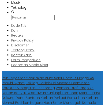
Musik
Teknologi
Kode Etik
Karir
Redaksi
Privacy Policy
Disclaimer
Tentang Kami
Kontak Kami
Form Pengaduan
Pedoman Media Siber
Berita Terbaru
Iran Tegaskan tidak akan Buka Selat Hormuz Hingga AS
Penuhi Syarat
Psikilog: Perilaku di Medsos Cerminkan
Karakter & Integritas Seseorang
Wamen Ekraf Harap ke
Depan Banyak Wisatawan Kunjungi Tomohon
Menteri PPPA
Dukung Dana Bantuan Korban Perkuat Pemulihan Korban
Menhut Pastikan Negara Hadir Untuk Mencegah Karhutla