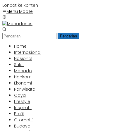
Loncat ke konten
Menu Mobile
Pencarian
Home
Internasional
Nasional
Sulut
Manado
Hankam
Ekonomi
Pariwisata
Gaya
Lifestyle
Inspiratif
Profil
Otomotif
Budaya