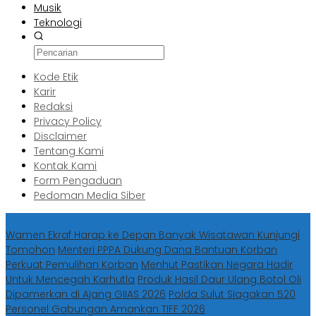
Musik
Teknologi
Kode Etik
Karir
Redaksi
Privacy Policy
Disclaimer
Tentang Kami
Kontak Kami
Form Pengaduan
Pedoman Media Siber
Berita Terbaru
Wamen Ekraf Harap ke Depan Banyak Wisatawan Kunjungi
Tomohon
Menteri PPPA Dukung Dana Bantuan Korban
Perkuat Pemulihan Korban
Menhut Pastikan Negara Hadir
Untuk Mencegah Karhutla
Produk Hasil Daur Ulang Botol Oli
Dipamerkan di Ajang GIIAS 2026
Polda Sulut Siagakan 520
Personel Gabungan Amankan TIFF 2026