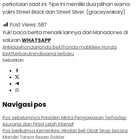
perkotaan saat ini. Tipe ini memiliki dua pilihan warna
yakni Street Black dan Street Silver. (graceywakary)
Post Views:
587
Yuk! baca berita menarik lainnya dari Manadones di
saluran
WHATSAPP
AHM
daw
honda
Honda BeAT
honda matik
New Honda
BeAT
terbaru
trendi
warna terbaru
Sebarkan
Navigasi pos
Pos sebelumnya
Presiden Minta Pengawasan Terhadap
Asuransi dan Pinjol Lebih Intensif
Pos berikutnya
Kemenkes: Hindari Beli Obat Sirop Secara
Mandiri Tanpa Resep Dokter