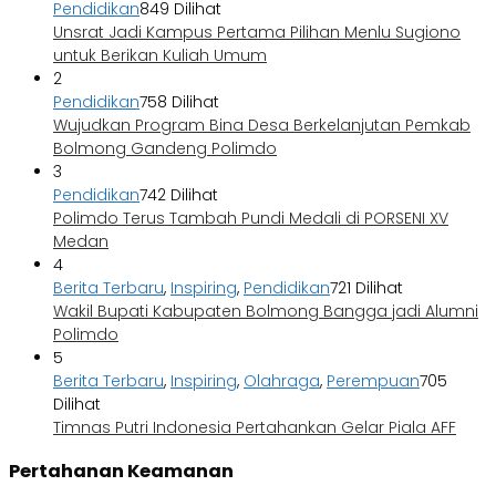
Pendidikan
849 Dilihat
Unsrat Jadi Kampus Pertama Pilihan Menlu Sugiono
untuk Berikan Kuliah Umum
2
Pendidikan
758 Dilihat
Wujudkan Program Bina Desa Berkelanjutan Pemkab
Bolmong Gandeng Polimdo
3
Pendidikan
742 Dilihat
Polimdo Terus Tambah Pundi Medali di PORSENI XV
Medan
4
Berita Terbaru
,
Inspiring
,
Pendidikan
721 Dilihat
Wakil Bupati Kabupaten Bolmong Bangga jadi Alumni
Polimdo
5
Berita Terbaru
,
Inspiring
,
Olahraga
,
Perempuan
705
Dilihat
Timnas Putri Indonesia Pertahankan Gelar Piala AFF
Pertahanan Keamanan