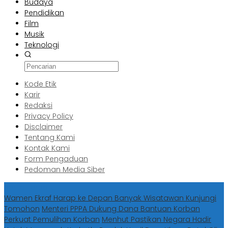
Budaya
Pendidikan
Film
Musik
Teknologi
Kode Etik
Karir
Redaksi
Privacy Policy
Disclaimer
Tentang Kami
Kontak Kami
Form Pengaduan
Pedoman Media Siber
Berita Terbaru
Wamen Ekraf Harap ke Depan Banyak Wisatawan Kunjungi
Tomohon
Menteri PPPA Dukung Dana Bantuan Korban
Perkuat Pemulihan Korban
Menhut Pastikan Negara Hadir