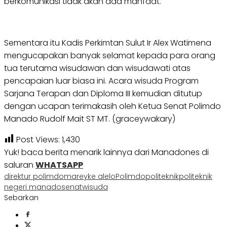
berkomunikasi tidak akan ada manfaat.
Sementara itu Kadis Perkimtan Sulut Ir Alex Watimena
mengucapakan banyak selamat kepada para orang
tua terutama wisudawan dan wisudawati atas
pencapaian luar biasa ini. Acara wisuda Program
Sarjana Terapan dan Diploma III kemudian ditutup
dengan ucapan terimakasih oleh Ketua Senat Polimdo
Manado Rudolf Mait ST MT. (graceywakary)
Post Views:
1,430
Yuk! baca berita menarik lainnya dari Manadones di
saluran
WHATSAPP
direktur polimdo
mareyke alelo
Polimdo
politeknik
politeknik
negeri manado
senat
wisuda
Sebarkan