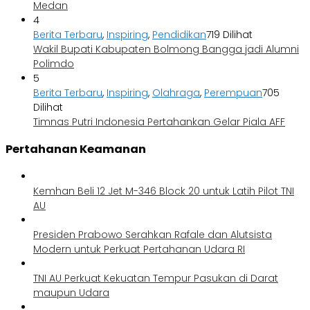
Medan
4
Berita Terbaru
,
Inspiring
,
Pendidikan
719 Dilihat
Wakil Bupati Kabupaten Bolmong Bangga jadi Alumni
Polimdo
5
Berita Terbaru
,
Inspiring
,
Olahraga
,
Perempuan
705
Dilihat
Timnas Putri Indonesia Pertahankan Gelar Piala AFF
Pertahanan Keamanan
Kemhan Beli 12 Jet M-346 Block 20 untuk Latih Pilot TNI
AU
Presiden Prabowo Serahkan Rafale dan Alutsista
Modern untuk Perkuat Pertahanan Udara RI
TNI AU Perkuat Kekuatan Tempur Pasukan di Darat
maupun Udara