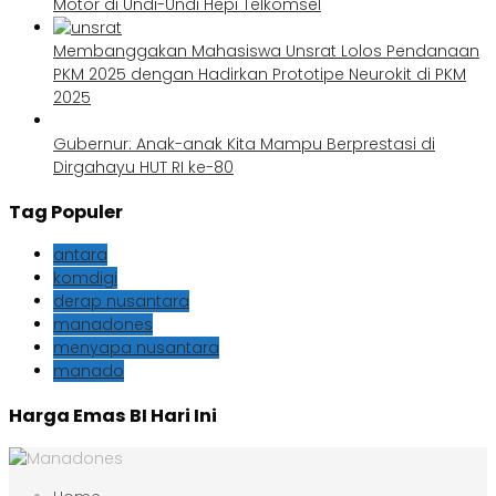
Motor di Undi-Undi Hepi Telkomsel
Membanggakan Mahasiswa Unsrat Lolos Pendanaan
PKM 2025 dengan Hadirkan Prototipe Neurokit di PKM
2025
Gubernur: Anak-anak Kita Mampu Berprestasi di
Dirgahayu HUT RI ke-80
Tag Populer
antara
komdigi
derap nusantara
manadones
menyapa nusantara
manado
Harga Emas BI Hari Ini