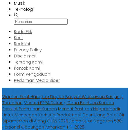
Musik
Teknologi
Kode Etik
Karir
Redaksi
Privacy Policy
Disclaimer
Tentang Kami
Kontak Kami
Form Pengaduan
Pedoman Media Siber
Berita Terbaru
Wamen Ekraf Harap ke Depan Banyak Wisatawan Kunjungi
Tomohon
Menteri PPPA Dukung Dana Bantuan Korban
Perkuat Pemulihan Korban
Menhut Pastikan Negara Hadir
Untuk Mencegah Karhutla
Produk Hasil Daur Ulang Botol Oli
Dipamerkan di Ajang GIIAS 2026
Polda Sulut Siagakan 520
Personel Gabungan Amankan TIFF 2026