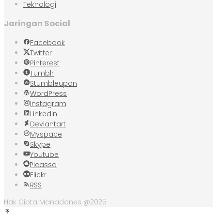
Teknologi
Jaringan Social
Facebook
Twitter
Pinterest
Tumblr
Stumbleupon
WordPress
Instagram
Linkedin
Deviantart
Myspace
Skype
Youtube
Picassa
Flickr
RSS
Hak Cipta Manadones @2025