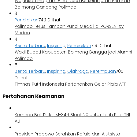
Wujudkan Program Bina Desa Berkelanjutan Pemkab
Bolmong Gandeng Polimdo
3
Pendidikan
740 Dilihat
Polimdo Terus Tambah Pundi Medali di PORSENI XV
Medan
4
Berita Terbaru
,
Inspiring
,
Pendidikan
719 Dilihat
Wakil Bupati Kabupaten Bolmong Bangga jadi Alumni
Polimdo
5
Berita Terbaru
,
Inspiring
,
Olahraga
,
Perempuan
705
Dilihat
Timnas Putri Indonesia Pertahankan Gelar Piala AFF
Pertahanan Keamanan
Kemhan Beli 12 Jet M-346 Block 20 untuk Latih Pilot TNI
AU
Presiden Prabowo Serahkan Rafale dan Alutsista