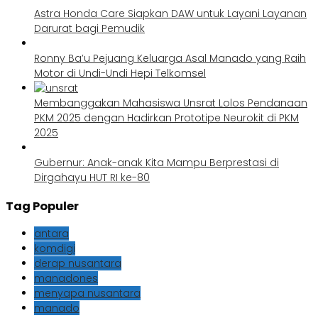
Astra Honda Care Siapkan DAW untuk Layani Layanan
Darurat bagi Pemudik
Ronny Ba’u Pejuang Keluarga Asal Manado yang Raih
Motor di Undi-Undi Hepi Telkomsel
Membanggakan Mahasiswa Unsrat Lolos Pendanaan
PKM 2025 dengan Hadirkan Prototipe Neurokit di PKM
2025
Gubernur: Anak-anak Kita Mampu Berprestasi di
Dirgahayu HUT RI ke-80
Tag Populer
antara
komdigi
derap nusantara
manadones
menyapa nusantara
manado