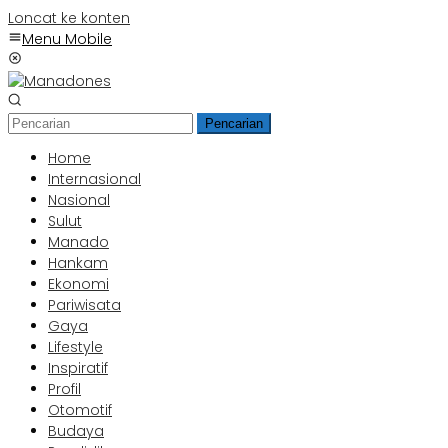
Loncat ke konten
Menu Mobile
Pencarian
Home
Internasional
Nasional
Sulut
Manado
Hankam
Ekonomi
Pariwisata
Gaya
Lifestyle
Inspiratif
Profil
Otomotif
Budaya