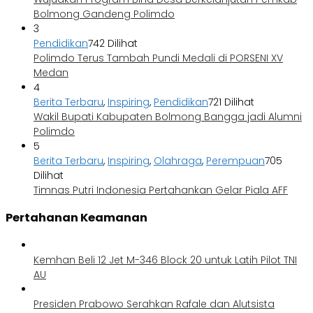
Bolmong Gandeng Polimdo
3
Pendidikan
742 Dilihat
Polimdo Terus Tambah Pundi Medali di PORSENI XV
Medan
4
Berita Terbaru
,
Inspiring
,
Pendidikan
721 Dilihat
Wakil Bupati Kabupaten Bolmong Bangga jadi Alumni
Polimdo
5
Berita Terbaru
,
Inspiring
,
Olahraga
,
Perempuan
705
Dilihat
Timnas Putri Indonesia Pertahankan Gelar Piala AFF
Pertahanan Keamanan
Kemhan Beli 12 Jet M-346 Block 20 untuk Latih Pilot TNI
AU
Presiden Prabowo Serahkan Rafale dan Alutsista