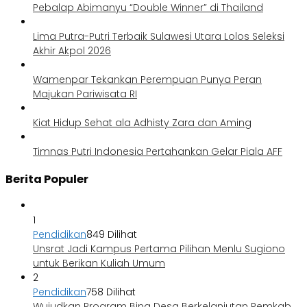
Pebalap Abimanyu “Double Winner” di Thailand
Lima Putra-Putri Terbaik Sulawesi Utara Lolos Seleksi
Akhir Akpol 2026
Wamenpar Tekankan Perempuan Punya Peran
Majukan Pariwisata RI
Kiat Hidup Sehat ala Adhisty Zara dan Aming
Timnas Putri Indonesia Pertahankan Gelar Piala AFF
Berita Populer
1
Pendidikan
849 Dilihat
Unsrat Jadi Kampus Pertama Pilihan Menlu Sugiono
untuk Berikan Kuliah Umum
2
Pendidikan
758 Dilihat
Wujudkan Program Bina Desa Berkelanjutan Pemkab