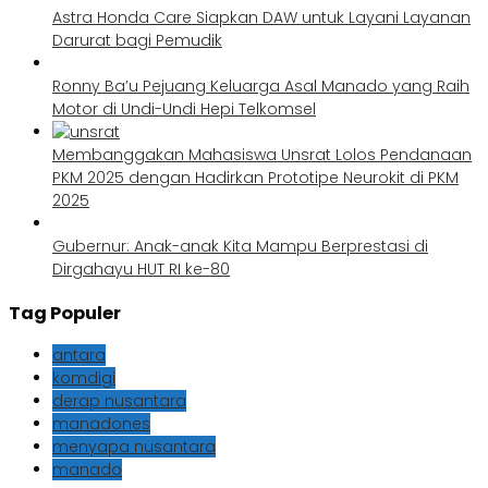
Astra Honda Care Siapkan DAW untuk Layani Layanan
Darurat bagi Pemudik
Ronny Ba’u Pejuang Keluarga Asal Manado yang Raih
Motor di Undi-Undi Hepi Telkomsel
Membanggakan Mahasiswa Unsrat Lolos Pendanaan
PKM 2025 dengan Hadirkan Prototipe Neurokit di PKM
2025
Gubernur: Anak-anak Kita Mampu Berprestasi di
Dirgahayu HUT RI ke-80
Tag Populer
antara
komdigi
derap nusantara
manadones
menyapa nusantara
manado