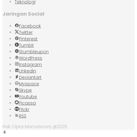
Teknologi
Jaringan Social
Facebook
Twitter
Pinterest
Tumblr
Stumbleupon
WordPress
Instagram
Linkedin
Deviantart
Myspace
Skype
Youtube
Picassa
Flickr
RSS
Hak Cipta Manadones @2025