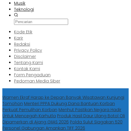
Musik
Teknologi
Kode Etik
Karir
Redaksi
Privacy Policy
Disclaimer
Tentang Kami
Kontak Kami
Form Pengaduan
Pedoman Media Siber
Berita Terbaru
Wamen Ekraf Harap ke Depan Banyak Wisatawan Kunjungi
Tomohon
Menteri PPPA Dukung Dana Bantuan Korban
Perkuat Pemulihan Korban
Menhut Pastikan Negara Hadir
Untuk Mencegah Karhutla
Produk Hasil Daur Ulang Botol Oli
Dipamerkan di Ajang GIIAS 2026
Polda Sulut Siagakan 520
Personel Gabungan Amankan TIFF 2026