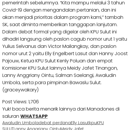
pemerintah sebelumnya. “Kita mampu melalui 3 tahun
Covid-19 dengan mengandalan pertanian, dan ini
akan menjadi prioritas dalam program kami,” tambah
SK, saat diminta memberikan tanggapan lanjutam.
Dalam debat formal yang digelar oleh KPU Sulut ini
dihadiri langsung oleh paslon cagub nomor urut 1 yaitu
Yulius Selvanus dan Victor Mailangkay, dan paslon
nomor urut 2 yaitu Elly Engelbert Lasut dan Hanny Joost
Pajouw, Ketua KPU Sulut Kenly Poluan dan empat
Komisioner KPU Sulut lainnya Meidy Jafet Tinangon,
Lanny Anggriany Ointu, Salman Saelangi, Awaludin
Umbola, serta para pimpinan Bawaslu Sulut.
(graceywakary)
Post Views:
1,706
Yuk! baca berita menarik lainnya dari Manadones di
saluran
WHATSAPP
Awaludin Umbola
debat perdana
Elly Lasut
kpu
KPU
SULUT
Lanny Anggriany Ointu
Meidy Jafet