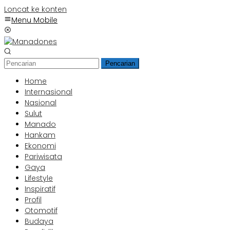
Loncat ke konten
Menu Mobile
Pencarian
Home
Internasional
Nasional
Sulut
Manado
Hankam
Ekonomi
Pariwisata
Gaya
Lifestyle
Inspiratif
Profil
Otomotif
Budaya