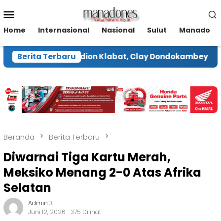
Loncat
Menu
ke
Mobile
konten
Home
Internasional
Nasional
Sulut
Manado
novasi Stadion Klabat, Clay Dondokambey Hadapi Hak
Berita Terbaru
Beranda
Berita Terbaru
Diwarnai Tiga Kartu Merah,
Meksiko Menang 2-0 Atas Afrika
Selatan
Admin 3
Juni 12, 2026
375 Dilihat