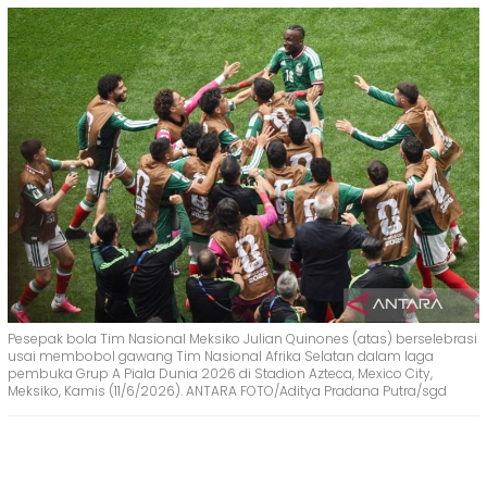
Pesepak bola Tim Nasional Meksiko Julian Quinones (atas) berselebrasi
usai membobol gawang Tim Nasional Afrika Selatan dalam laga
pembuka Grup A Piala Dunia 2026 di Stadion Azteca, Mexico City,
Meksiko, Kamis (11/6/2026). ANTARA FOTO/Aditya Pradana Putra/sgd