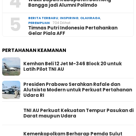
4
Bangga jadi Alumni Polimdo
5
BERITA TERBARU
,
INSPIRING
,
OLAHRAGA
,
PEREMPUAN
704 Dilihat
Timnas Putri Indonesia Pertahankan
Gelar Piala AFF
PERTAHANAN KEAMANAN
Kemhan Beli 12 Jet M-346 Block 20 untuk
Latih Pilot TNI AU
Presiden Prabowo Serahkan Rafale dan
Alutsista Modern untuk Perkuat Pertahanan
Udara RI
TNI AU Perkuat Kekuatan Tempur Pasukan di
Darat maupun Udara
Kemenkopolkam Berharap Pemda Sulut