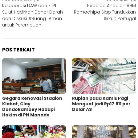
Navigasi
Kolaborasi DAW dan FJPI
Pebalap Andalan AHM
pos
Sulut Hadirkan Donor Darah
Ramadhipa Siap Tundukkan
dan Diskusi #Ruang_Aman
Sirkuit Portugal
untuk Perempuan
POS TERKAIT
Gegara Renovasi Stadion
Rupiah pada Kamis Pagi
Klabat, Clay
Menguat jadi Rp17.911 per
Dondokambey Hadapi
Dolar AS
Hakim di PN Manado