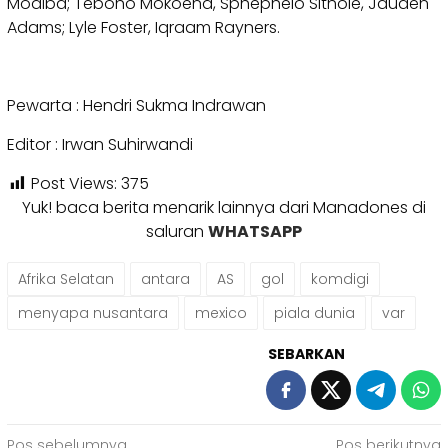
Modiba; Teboho Mokoena, Sphephelo Sithole, Jauden
Adams; Lyle Foster, Iqraam Rayners.
Pewarta : Hendri Sukma Indrawan
Editor : Irwan Suhirwandi
Post Views:
375
Yuk! baca berita menarik lainnya dari Manadones di
saluran
WHATSAPP
Afrika Selatan
antara
AS
gol
komdigi
menyapa nusantara
mexico
piala dunia
var
SEBARKAN
Pos sebelumnya
Pos berikutnya