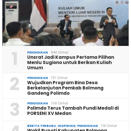
1
PENDIDIKAN
846 Dilihat
Unsrat Jadi Kampus Pertama Pilihan
Menlu Sugiono untuk Berikan Kuliah
Umum
2
PENDIDIKAN
757 Dilihat
Wujudkan Program Bina Desa
Berkelanjutan Pemkab Bolmong
Gandeng Polimdo
3
PENDIDIKAN
738 Dilihat
Polimdo Terus Tambah Pundi Medali di
PORSENI XV Medan
BERITA TERBARU
,
INSPIRING
,
PENDIDIKAN
718 Dilihat
Wakil Bupati Kabupaten Bolmong