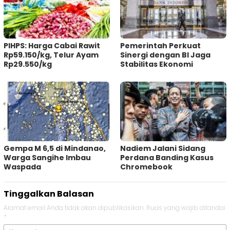
PIHPS: Harga Cabai Rawit
Pemerintah Perkuat
Rp59.150/kg, Telur Ayam
Sinergi dengan BI Jaga
Rp29.550/kg
Stabilitas Ekonomi
Gempa M 6,5 di Mindanao,
Nadiem Jalani Sidang
Warga Sangihe Imbau
Perdana Banding Kasus
Waspada
Chromebook
Tinggalkan Balasan
Alamat email Anda tidak akan dipublikasikan.
Ruas yang wajib ditandai
*