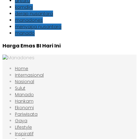
antara
komdigi
derap nusantara
manadones
menyapa nusantara
manado
Harga Emas BI Hari Ini
Home
Internasional
Nasional
Sulut
Manado
Hankam
Ekonomi
Pariwisata
Gaya
Lifestyle
Inspiratif