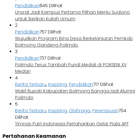
Pendidikan
845 Dilihat
Unsrat Jadi Kampus Pertama Pilihan Menlu Sugiono
untuk Berikan Kuliah Umum
2
Pendidikan
757 Dilihat
Wujudkan Program Bina Desa Berkelanjutan Pemkab
Bolmong Gandeng Polimdo
3
Pendidikan
737 Dilihat
Polimdo Terus Tambah Pundi Medali di PORSENI XV
Medan
4
Berita Terbaru
,
Inspiring
,
Pendidikan
717 Dilihat
Wakil Bupati Kabupaten Bolmong Bangga jadi Alumni
Polimdo
5
Berita Terbaru
,
Inspiring
,
Olahraga
,
Perempuan
704
Dilihat
Timnas Putri Indonesia Pertahankan Gelar Piala AFF
Pertahanan Keamanan