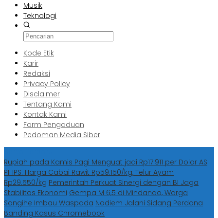
Musik
Teknologi
Kode Etik
Karir
Redaksi
Privacy Policy
Disclaimer
Tentang Kami
Kontak Kami
Form Pengaduan
Pedoman Media Siber
Berita Terbaru
Rupiah pada Kamis Pagi Menguat jadi Rp17.911 per Dolar AS
PIHPS: Harga Cabai Rawit Rp59.150/kg, Telur Ayam
Rp29.550/kg
Pemerintah Perkuat Sinergi dengan BI Jaga
Stabilitas Ekonomi
Gempa M 6,5 di Mindanao, Warga
Sangihe Imbau Waspada
Nadiem Jalani Sidang Perdana
Banding Kasus Chromebook