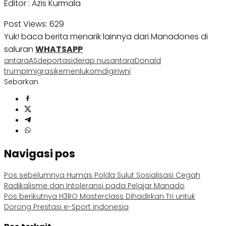
Editor : Azis Kurmala
Post Views:
629
Yuk! baca berita menarik lainnya dari Manadones di
saluran
WHATSAPP
antara
AS
deportasi
derap nusantara
Donald
trump
Imigrasi
kemenlu
komdigi
ri
wni
Sebarkan
Navigasi pos
Pos sebelumnya
Humas Polda Sulut Sosialisasi Cegah
Radikalisme dan Intoleransi pada Pelajar Manado
Pos berikutnya
H3RO Masterclass Dihadirkan Tri untuk
Dorong Prestasi e-Sport Indonesia