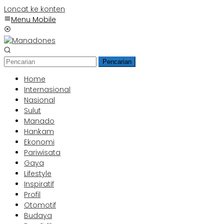
Loncat ke konten
Menu Mobile
Pencarian
Home
Internasional
Nasional
Sulut
Manado
Hankam
Ekonomi
Pariwisata
Gaya
Lifestyle
Inspiratif
Profil
Otomotif
Budaya