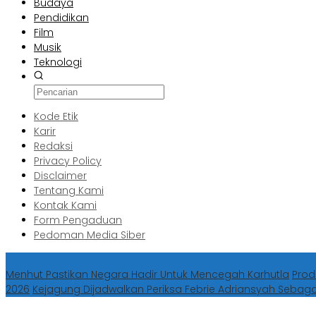
Budaya
Pendidikan
Film
Musik
Teknologi
Kode Etik
Karir
Redaksi
Privacy Policy
Disclaimer
Tentang Kami
Kontak Kami
Form Pengaduan
Pedoman Media Siber
Berita Terbaru
Menhut Pastikan Negara Hadir Untuk Mencegah Karhutla
Prod
2026
Kejagung Dijadwalkan Periksa Febrie Adriansyah Sebag