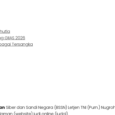
hutla
ng GIIAS 2026
ebagai Tersangka
dan
Siber dan Sandi Negara (BSSN) Letjen TNI (Purn.) Nugr
man (website) judi online (judol).