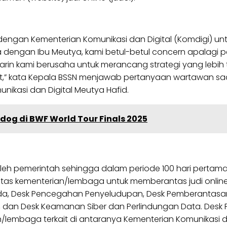
gan Kementerian Komunikasi dan Digital (Komdigi) untuk 
a dengan Ibu Meutya, kami betul-betul concern apalagi p
arin kami berusaha untuk merancang strategi yang lebih 
t,” kata Kepala BSSN menjawab pertanyaan wartawan saat
nikasi dan Digital Meutya Hafid.
dog di BWF World Tour Finals 2025
oleh pemerintah sehingga dalam periode 100 hari pertama
as kementerian/lembaga untuk memberantas judi online.
ada, Desk Pencegahan Penyeludupan, Desk Pemberantasan
 dan Desk Keamanan Siber dan Perlindungan Data. Desk P
/lembaga terkait di antaranya Kementerian Komunikasi dan