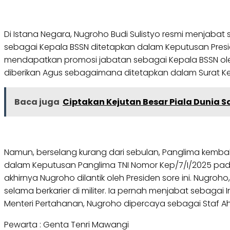
Di Istana Negara, Nugroho Budi Sulistyo resmi menjaba
sebagai Kepala BSSN ditetapkan dalam Keputusan Pres
mendapatkan promosi jabatan sebagai Kepala BSSN oleh P
diberikan Agus sebagaimana ditetapkan dalam Surat K
Baca juga
Ciptakan Kejutan Besar Piala Dunia 
Namun, berselang kurang dari sebulan, Panglima kem
dalam Keputusan Panglima TNI Nomor Kep/7/I/2025 pada 
akhirnya Nugroho dilantik oleh Presiden sore ini. Nugr
selama berkarier di militer. Ia pernah menjabat sebaga
Menteri Pertahanan, Nugroho dipercaya sebagai Staf Ahl
Pewarta : Genta Tenri Mawangi