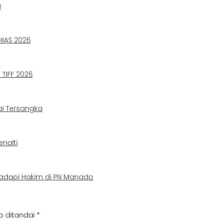
a
IIAS 2026
TIFF 2026
ai Tersangka
nalti
adapi Hakim di PN Manado
b ditandai
*