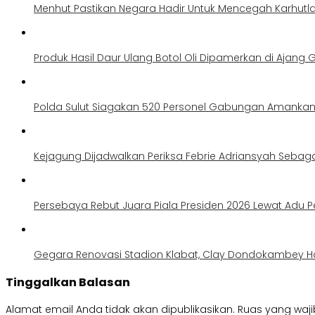
Menhut Pastikan Negara Hadir Untuk Mencegah Karhutl
Produk Hasil Daur Ulang Botol Oli Dipamerkan di Ajang G
Polda Sulut Siagakan 520 Personel Gabungan Amankan 
Kejagung Dijadwalkan Periksa Febrie Adriansyah Sebag
Persebaya Rebut Juara Piala Presiden 2026 Lewat Adu Pe
Gegara Renovasi Stadion Klabat, Clay Dondokambey H
Tinggalkan Balasan
Alamat email Anda tidak akan dipublikasikan.
Ruas yang waji