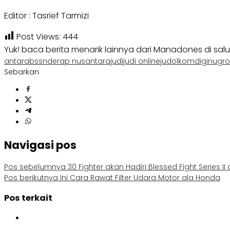
Editor : Tasrief Tarmizi
Post Views:
444
Yuk! baca berita menarik lainnya dari Manadones di sal
antara
bssn
derap nusantara
judi
judi online
judol
komdigi
nugro
Sebarkan
Navigasi pos
Pos sebelumnya
30 Fighter akan Hadiri Blessed Fight Series I
Pos berikutnya
Ini Cara Rawat Filter Udara Motor ala Honda
Pos terkait