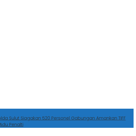
olda Sulut Siagakan 520 Personel Gabungan Amankan TIFF
Adu Penalti