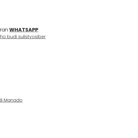
uran
WHATSAPP
ho budi sulistyo
siber
I di Manado