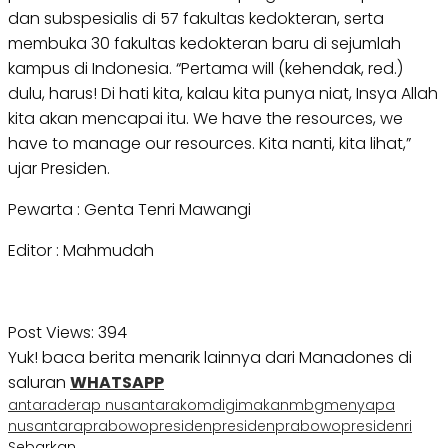
dan subspesialis di 57 fakultas kedokteran, serta
membuka 30 fakultas kedokteran baru di sejumlah
kampus di Indonesia. “Pertama will (kehendak, red.)
dulu, harus! Di hati kita, kalau kita punya niat, Insya Allah
kita akan mencapai itu. We have the resources, we
have to manage our resources. Kita nanti, kita lihat,”
ujar Presiden.
Pewarta : Genta Tenri Mawangi
Editor : Mahmudah
Post Views:
394
Yuk! baca berita menarik lainnya dari Manadones di
saluran
WHATSAPP
antara
derap nusantara
komdigi
makan
mbg
menyapa
nusantara
prabowo
presiden
presidenprabowo
presidenri
Sebarkan