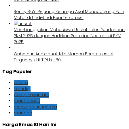
Ronny Ba’u Pejuang Keluarga Asal Manado yang Raih
Motor di Undi-Undi Hepi Telkomsel
Membanggakan Mahasiswa Unsrat Lolos Pendanaan
PKM 2025 dengan Hadirkan Prototipe Neurokit di PKM
2025
Gubernur: Anak-anak Kita Mampu Berprestasi di
Dirgahayu HUT RI ke-80
Tag Populer
antara
komdigi
derap nusantara
manadones
menyapa nusantara
manado
Harga Emas BI Hari Ini