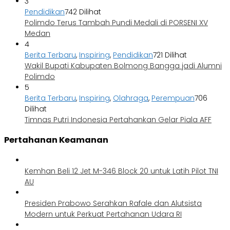
3
Pendidikan
742 Dilihat
Polimdo Terus Tambah Pundi Medali di PORSENI XV
Medan
4
Berita Terbaru
,
Inspiring
,
Pendidikan
721 Dilihat
Wakil Bupati Kabupaten Bolmong Bangga jadi Alumni
Polimdo
5
Berita Terbaru
,
Inspiring
,
Olahraga
,
Perempuan
706
Dilihat
Timnas Putri Indonesia Pertahankan Gelar Piala AFF
Pertahanan Keamanan
Kemhan Beli 12 Jet M-346 Block 20 untuk Latih Pilot TNI
AU
Presiden Prabowo Serahkan Rafale dan Alutsista
Modern untuk Perkuat Pertahanan Udara RI