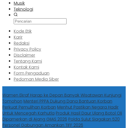
Musik
Teknologi
Kode Etik
Karir
Redaksi
Privacy Policy
Disclaimer
Tentang Kami
Kontak Kami
Form Pengaduan
Pedoman Media Siber
Berita Terbaru
Wamen Ekraf Harap ke Depan Banyak Wisatawan Kunjungi
Tomohon
Menteri PPPA Dukung Dana Bantuan Korban
Perkuat Pemulihan Korban
Menhut Pastikan Negara Hadir
Untuk Mencegah Karhutla
Produk Hasil Daur Ulang Botol Oli
Dipamerkan di Ajang GIIAS 2026
Polda Sulut Siagakan 520
Personel Gabungan Amankan TIFF 2026