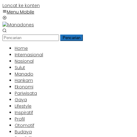
Loncat ke konten
Menu Mobile
Pencarian
Home
Internasional
Nasional
Sulut
Manado
Hankam
Ekonomi
Pariwisata
Gaya
Lifestyle
Inspiratif
Profil
Otomotif
Budaya