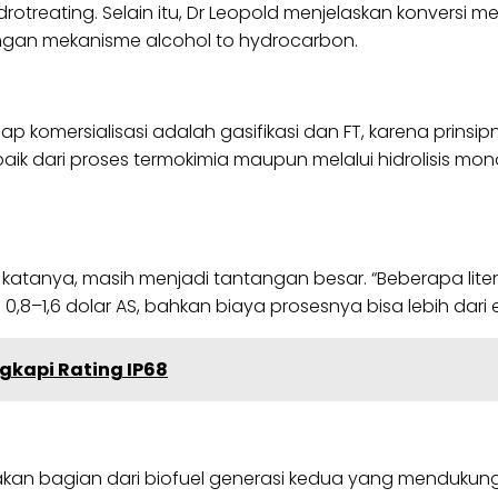
otreating. Selain itu, Dr Leopold menjelaskan konversi mel
ngan mekanisme alcohol to hydrocarbon.
ap komersialisasi adalah gasifikasi dan FT, karena prinsi
aik dari proses termokimia maupun melalui hidrolisis mon
, katanya, masih menjadi tantangan besar. “Beberapa lit
,8–1,6 dolar AS, bahkan biaya prosesnya bisa lebih dari 
gkapi Rating IP68
an bagian dari biofuel generasi kedua yang mendukung k