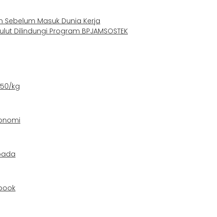
 Sebelum Masuk Dunia Kerja
 Sulut Dilindungi Program BPJAMSOSTEK
550/kg
konomi
pada
book