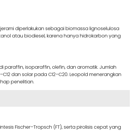
erami diperlakukan sebagai biomassa lignoselulosa
anol atau biodiesel, karena hanya hidrokarbon yang
araffin, isoparaffin, olefin, dan aromatik. Jumlah
C5–C12 dan solar pada C12–C20. Leopold menerangkan
hap penelitian.
tesis Fischer–Tropsch (FT), serta pirolisis cepat yang