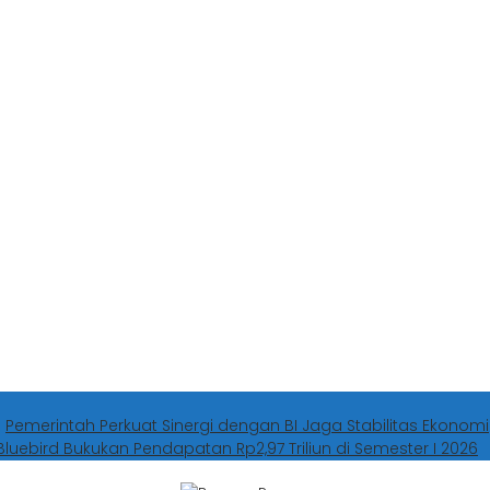
g
Pemerintah Perkuat Sinergi dengan BI Jaga Stabilitas Ekonomi
Bluebird Bukukan Pendapatan Rp2,97 Triliun di Semester I 2026