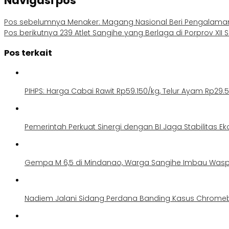
Navigasi pos
Pos sebelumnya
Menaker: Magang Nasional Beri Pengalaman
Pos berikutnya
239 Atlet Sangihe yang Berlaga di Porprov XII
Pos terkait
PIHPS: Harga Cabai Rawit Rp59.150/kg, Telur Ayam Rp29.
Pemerintah Perkuat Sinergi dengan BI Jaga Stabilitas E
Gempa M 6,5 di Mindanao, Warga Sangihe Imbau Was
Nadiem Jalani Sidang Perdana Banding Kasus Chrome