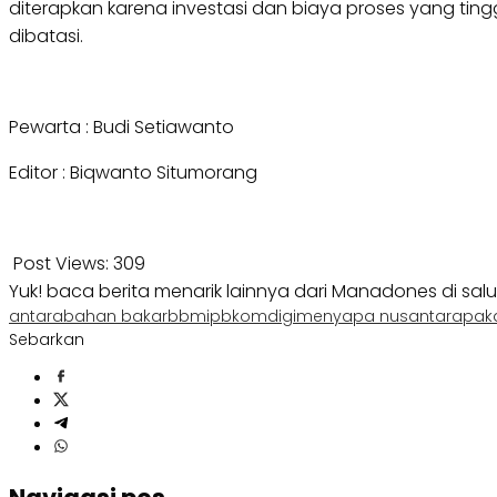
diterapkan karena investasi dan biaya proses yang tingg
dibatasi.
Pewarta : Budi Setiawanto
Editor : Biqwanto Situmorang
Post Views:
309
Yuk! baca berita menarik lainnya dari Manadones di sal
antara
bahan bakar
bbm
ipb
komdigi
menyapa nusantara
pak
Sebarkan