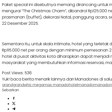
Paket special ini disebutnya memang dirancang untuk 
mengurai “The Christmas Charm”, dibandrol Rp125.000 
prasmanan (buffet), dekorasi Natal, panggung acara, 
22 Desember 2025.
Sementara itu, untuk skala intimate, hotel yang terleta
Rp115.000 net per orang dengan minimum pemesanan 25
hotel di pusat aktivitas kota diharapkan dapat menjad
masyarakat yang membutuhkan informasi reservasi, m
Post Views:
536
Yuk! baca berita menarik lainnya dari Manadones di sal
grand
grandwhiz megamas manado
hotel
manado
manadon
Sebarkan