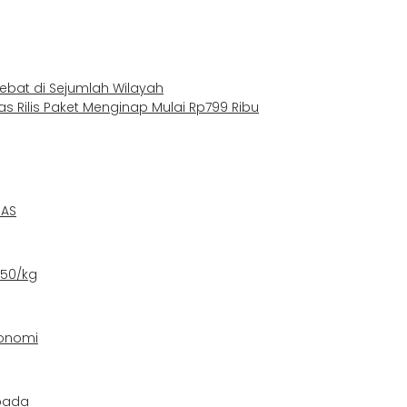
Lebat di Sejumlah Wilayah
Rilis Paket Menginap Mulai Rp799 Ribu
 AS
550/kg
konomi
pada