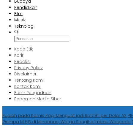
Budaya
Pendidikan
Film
Musik
Teknologi
Kode Etik
Karir
Redaksi
Privacy Policy
Disclaimer
Tentang Kami
Kontak Kami
Form Pengaduan
Pedoman Media Siber
Berita Terbaru
Rupiah pada Kamis Pagi Menguat jadi Rp17.911 per Dolar AS
PI
Gempa M 6,5 di Mindanao, Warga Sangihe Imbau Waspada