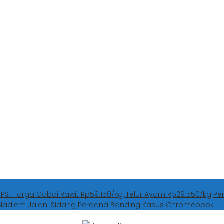
HPS: Harga Cabai Rawit Rp59.150/kg, Telur Ayam Rp29.550/kg
Pe
Nadiem Jalani Sidang Perdana Banding Kasus Chromebook