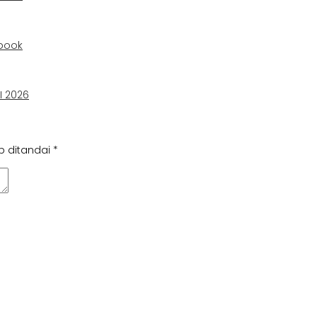
book
I 2026
b ditandai
*