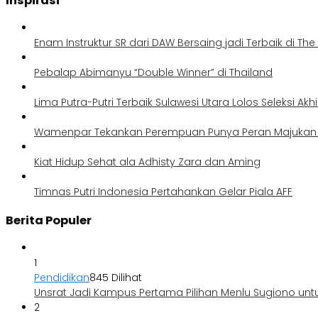
Inspirasi
Enam Instruktur SR dari DAW Bersaing jadi Terbaik di Th
Pebalap Abimanyu “Double Winner” di Thailand
Lima Putra-Putri Terbaik Sulawesi Utara Lolos Seleksi Akh
Wamenpar Tekankan Perempuan Punya Peran Majukan P
Kiat Hidup Sehat ala Adhisty Zara dan Aming
Timnas Putri Indonesia Pertahankan Gelar Piala AFF
Berita Populer
1
Pendidikan
845 Dilihat
Unsrat Jadi Kampus Pertama Pilihan Menlu Sugiono unt
2