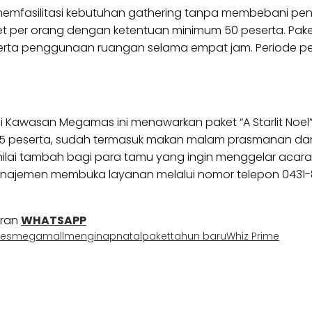
memfasilitasi kebutuhan gathering tanpa membebani pen
net per orang dengan ketentuan minimum 50 peserta. Pa
serta penggunaan ruangan selama empat jam. Periode pem
k di Kawasan Megamas ini menawarkan paket “A Starlit Noel
 peserta, sudah termasuk makan malam prasmanan dan de
i nilai tambah bagi para tamu yang ingin menggelar aca
anajemen membuka layanan melalui nomor telepon 0431-
uran
WHATSAPP
es
megamall
menginap
natal
paket
tahun baru
Whiz Prime