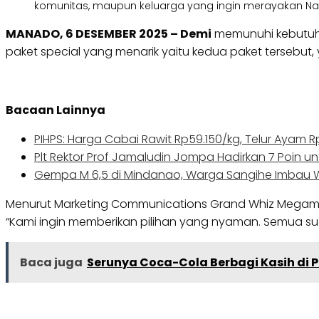
komunitas, maupun keluarga yang ingin merayakan Na
MANADO, 6 DESEMBER 2025 – Demi
memunuhi kebutuh
paket special yang menarik yaitu kedua paket tersebut, y
Bacaan Lainnya
PIHPS: Harga Cabai Rawit Rp59.150/kg, Telur Ayam 
Plt Rektor Prof Jamaludin Jompa Hadirkan 7 Poin un
Gempa M 6,5 di Mindanao, Warga Sangihe Imbau
Menurut Marketing Communications Grand Whiz Megamas 
“Kami ingin memberikan pilihan yang nyaman. Semua suda
Baca juga
Serunya Coca-Cola Berbagi Kasih di