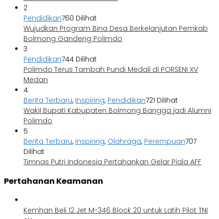
2
Pendidikan
760 Dilihat
Wujudkan Program Bina Desa Berkelanjutan Pemkab
Bolmong Gandeng Polimdo
3
Pendidikan
744 Dilihat
Polimdo Terus Tambah Pundi Medali di PORSENI XV
Medan
4
Berita Terbaru
,
Inspiring
,
Pendidikan
721 Dilihat
Wakil Bupati Kabupaten Bolmong Bangga jadi Alumni
Polimdo
5
Berita Terbaru
,
Inspiring
,
Olahraga
,
Perempuan
707
Dilihat
Timnas Putri Indonesia Pertahankan Gelar Piala AFF
Pertahanan Keamanan
Kemhan Beli 12 Jet M-346 Block 20 untuk Latih Pilot TNI