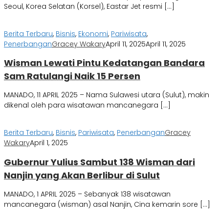
Seoul, Korea Selatan (Korsel), Eastar Jet resmi […]
Berita Terbaru
,
Bisnis
,
Ekonomi
,
Pariwisata
,
Penerbangan
Gracey Wakary
April 11, 2025
April 11, 2025
Wisman Lewati Pintu Kedatangan Bandara
Sam Ratulangi Naik 15 Persen
MANADO, 11 APRIL 2025 – Nama Sulawesi utara (Sulut), makin
dikenal oleh para wisatawan mancanegara […]
Berita Terbaru
,
Bisnis
,
Pariwisata
,
Penerbangan
Gracey
Wakary
April 1, 2025
Gubernur Yulius Sambut 138 Wisman dari
Nanjin yang Akan Berlibur di Sulut
MANADO, 1 APRIL 2025 – Sebanyak 138 wisatawan
mancanegara (wisman) asal Nanjin, Cina kemarin sore […]