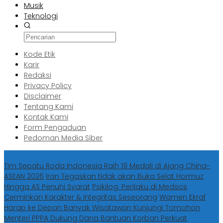
Musik
Teknologi
Kode Etik
Karir
Redaksi
Privacy Policy
Disclaimer
Tentang Kami
Kontak Kami
Form Pengaduan
Pedoman Media Siber
Berita Terbaru
Tim Sepatu Roda Indonesia Raih 19 Medali di Ajang China-
ASEAN 2026
Iran Tegaskan tidak akan Buka Selat Hormuz
Hingga AS Penuhi Syarat
Psikilog: Perilaku di Medsos
Cerminkan Karakter & Integritas Seseorang
Wamen Ekraf
Harap ke Depan Banyak Wisatawan Kunjungi Tomohon
Menteri PPPA Dukung Dana Bantuan Korban Perkuat