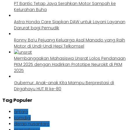
PT Bantic Tetap Jaya Serahkan Motor Sampah ke
Kelurahan Buha
Astra Honda Care Siapkan DAW untuk Layani Layanan
Darurat bagi Pemudik
Ronny Ba’u Pejuang Keluarga Asal Manado yang Raih
Motor di Undi-Undi Hepi Telkomsel
Membanggakan Mahasiswa Unsrat Lolos Pendanaan
PKM 2025 dengan Hadirkan Prototipe Neurokit di PKM
2025
Gubernur: Anak-anak Kita Mampu Berprestasi di
Dirgahayu HUT RI ke-80
Tag Populer
antara
komdigi
derap nusantara
manadones