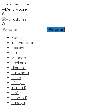
Loncat ke konten
Menu Mobile
Pencarian
Home
Internasional
Nasional
Sulut
Manado
Hankam
Ekonomi
Pariwisata
Gaya
Lifestyle
Inspiratif
Profil
Otomotif
Budaya