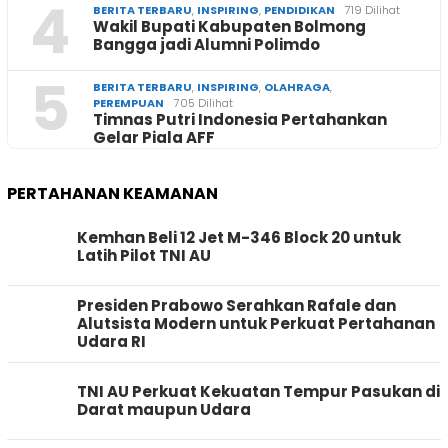
4
BERITA TERBARU
,
INSPIRING
,
PENDIDIKAN
719 Dilihat
Wakil Bupati Kabupaten Bolmong
Bangga jadi Alumni Polimdo
5
BERITA TERBARU
,
INSPIRING
,
OLAHRAGA
,
PEREMPUAN
705 Dilihat
Timnas Putri Indonesia Pertahankan
Gelar Piala AFF
PERTAHANAN KEAMANAN
Kemhan Beli 12 Jet M-346 Block 20 untuk
Latih Pilot TNI AU
Presiden Prabowo Serahkan Rafale dan
Alutsista Modern untuk Perkuat Pertahanan
Udara RI
TNI AU Perkuat Kekuatan Tempur Pasukan di
Darat maupun Udara