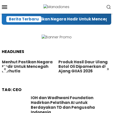
Loncat
Menu
ke
Mobile
konten
Berita Terbaru
Menhut Pastikan Negara Hadir Untuk Mencegah Ka
HEADLINES
Menhut Pastikan Negara
Produk Hasil Daur Ulang
Hadir Untuk Mencegah
Botol Oli Dipamerkan di
«
»
Karhutla
Ajang GIIAS 2026
TAG:
CEO
IOH dan Wadhwani Foundation
Hadirkan Pelatihan AI untuk
Berdayakan TD dan Pengusaha
Indonesia