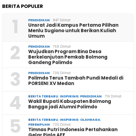
BERITA POPULER
1
PENDIDIKAN
847 Dilihat
Unsrat Jadi Kampus Pertama Pilihan
Menlu Sugiono untuk Berikan Kuliah
Umum
2
PENDIDIKAN
758 Dilihat
Wujudkan Program Bina Desa
Berkelanjutan Pemkab Bolmong
Gandeng Polimdo
3
PENDIDIKAN
739 Dilihat
Polimdo Terus Tambah Pundi Medali di
PORSENI XV Medan
4
BERITA TERBARU
,
INSPIRING
,
PENDIDIKAN
719 Dilihat
Wakil Bupati Kabupaten Bolmong
Bangga jadi Alumni Polimdo
5
BERITA TERBARU
,
INSPIRING
,
OLAHRAGA
,
PEREMPUAN
705 Dilihat
Timnas Putri Indonesia Pertahankan
Gelar Piala AFF