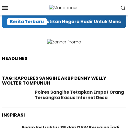
Loncat
Menu
ke
Mobile
konten
Berita Terbaru
Menhut Pastikan Negara Hadir Untuk Mencegah
HEADLINES
TAG:
KAPOLRES SANGIHE AKBP DENNY WELLY
WOLTER TOMPUNUH
Polres Sangihe Tetapkan Empat Orang
Tersangka Kasus Internet Desa
INSPIRASI
Enam Instruktur SR dari DAW Bersaing jadi