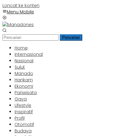
Loncat ke konten
Menu Mobile
Pencarian
Home
Internasional
Nasional
Sulut
Manado
Hankam
Ekonomi
Pariwisata
Gaya
Lifestyle
Inspiratif
Profil
Otomotif
Budaya