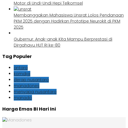
Motor di Undi-Undi Hepi Telkomsel
Membanggakan Mahasiswa Unsrat Lolos Pendanaan
PKM 2025 dengan Hadirkan Prototipe Neurokit di PKM
2025
Gubernur: Anak-anak Kita Mampu Berprestasi di
Dirgahayu HUT RI ke-80
Tag Populer
antara
komdigi
derap nusantara
manadones
menyapa nusantara
manado
Harga Emas BI Hari Ini