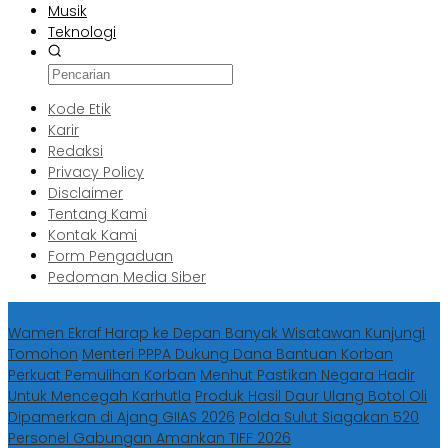
Musik
Teknologi
Kode Etik
Karir
Redaksi
Privacy Policy
Disclaimer
Tentang Kami
Kontak Kami
Form Pengaduan
Pedoman Media Siber
Berita Terbaru
Wamen Ekraf Harap ke Depan Banyak Wisatawan Kunjungi
Tomohon
Menteri PPPA Dukung Dana Bantuan Korban
Perkuat Pemulihan Korban
Menhut Pastikan Negara Hadir
Untuk Mencegah Karhutla
Produk Hasil Daur Ulang Botol Oli
Dipamerkan di Ajang GIIAS 2026
Polda Sulut Siagakan 520
Personel Gabungan Amankan TIFF 2026