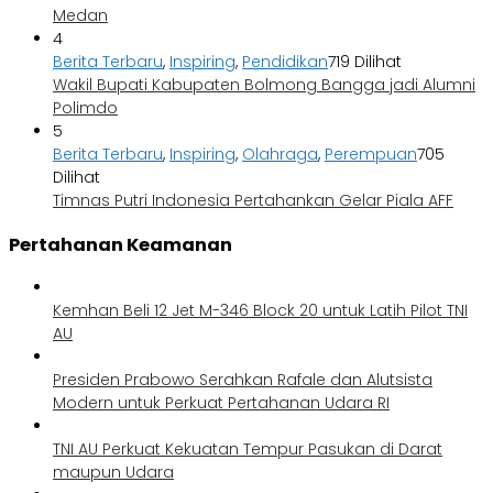
Medan
4
Berita Terbaru
,
Inspiring
,
Pendidikan
719 Dilihat
Wakil Bupati Kabupaten Bolmong Bangga jadi Alumni
Polimdo
5
Berita Terbaru
,
Inspiring
,
Olahraga
,
Perempuan
705
Dilihat
Timnas Putri Indonesia Pertahankan Gelar Piala AFF
Pertahanan Keamanan
Kemhan Beli 12 Jet M-346 Block 20 untuk Latih Pilot TNI
AU
Presiden Prabowo Serahkan Rafale dan Alutsista
Modern untuk Perkuat Pertahanan Udara RI
TNI AU Perkuat Kekuatan Tempur Pasukan di Darat
maupun Udara