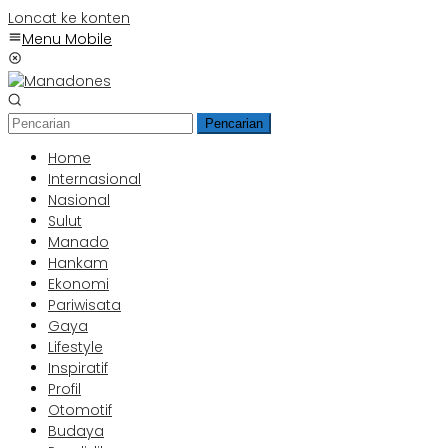
Loncat ke konten
Menu Mobile
Pencarian
Home
Internasional
Nasional
Sulut
Manado
Hankam
Ekonomi
Pariwisata
Gaya
Lifestyle
Inspiratif
Profil
Otomotif
Budaya