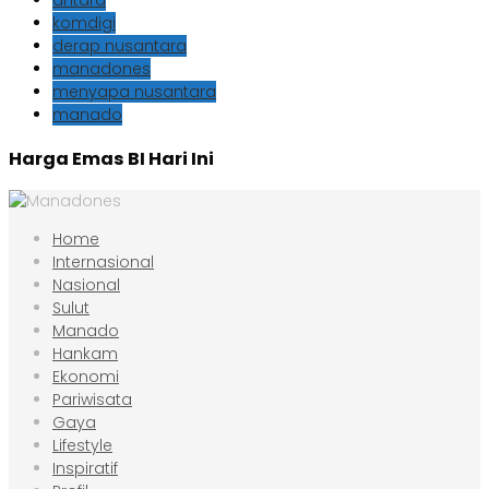
antara
komdigi
derap nusantara
manadones
menyapa nusantara
manado
Harga Emas BI Hari Ini
Home
Internasional
Nasional
Sulut
Manado
Hankam
Ekonomi
Pariwisata
Gaya
Lifestyle
Inspiratif