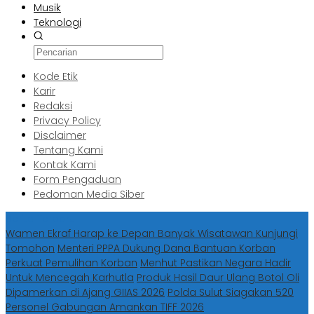
Musik
Teknologi
Kode Etik
Karir
Redaksi
Privacy Policy
Disclaimer
Tentang Kami
Kontak Kami
Form Pengaduan
Pedoman Media Siber
Berita Terbaru
Wamen Ekraf Harap ke Depan Banyak Wisatawan Kunjungi
Tomohon
Menteri PPPA Dukung Dana Bantuan Korban
Perkuat Pemulihan Korban
Menhut Pastikan Negara Hadir
Untuk Mencegah Karhutla
Produk Hasil Daur Ulang Botol Oli
Dipamerkan di Ajang GIIAS 2026
Polda Sulut Siagakan 520
Personel Gabungan Amankan TIFF 2026