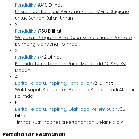
Pendidikan
849 Dilihat
Unsrat Jadi Kampus Pertama Pilihan Menlu Sugiono
untuk Berikan Kuliah Umum
2
Pendidikan
758 Dilihat
Wujudkan Program Bina Desa Berkelanjutan Pemkab
Bolmong Gandeng Polimdo
3
Pendidikan
742 Dilihat
Polimdo Terus Tambah Pundi Medali di PORSENI XV
Medan
4
Berita Terbaru
,
Inspiring
,
Pendidikan
721 Dilihat
Wakil Bupati Kabupaten Bolmong Bangga jadi Alumni
Polimdo
5
Berita Terbaru
,
Inspiring
,
Olahraga
,
Perempuan
705
Dilihat
Timnas Putri Indonesia Pertahankan Gelar Piala AFF
Pertahanan Keamanan