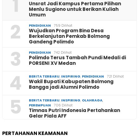
1
Unsrat Jadi Kampus Pertama Pilihan
Menlu Sugiono untuk Berikan Kuliah
Umum
2
PENDIDIKAN
759 Dilihat
Wujudkan Program Bina Desa
Berkelanjutan Pemkab Bolmong
Gandeng Polimdo
3
PENDIDIKAN
742 Dilihat
Polimdo Terus Tambah Pundi Medali di
PORSENI XV Medan
4
BERITA TERBARU
,
INSPIRING
,
PENDIDIKAN
721 Dilihat
Wakil Bupati Kabupaten Bolmong
Bangga jadi Alumni Polimdo
5
BERITA TERBARU
,
INSPIRING
,
OLAHRAGA
,
PEREMPUAN
706 Dilihat
Timnas Putri Indonesia Pertahankan
Gelar Piala AFF
PERTAHANAN KEAMANAN