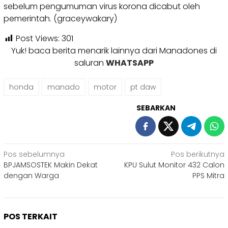
sebelum pengumuman virus korona dicabut oleh
pemerintah. (graceywakary)
Post Views:
301
Yuk! baca berita menarik lainnya dari Manadones di
saluran
WHATSAPP
honda
manado
motor
pt daw
SEBARKAN
Navigasi
Pos sebelumnya
Pos berikutnya
BPJAMSOSTEK Makin Dekat
KPU Sulut Monitor 432 Calon
pos
dengan Warga
PPS Mitra
POS TERKAIT