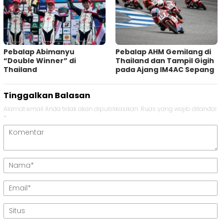
Pebalap Abimanyu
Pebalap AHM Gemilang di
“Double Winner” di
Thailand dan Tampil Gigih
Thailand
pada Ajang IM4AC Sepang
Tinggalkan Balasan
Alamat email Anda tidak akan dipublikasikan.
Ruas yang wajib ditandai
*