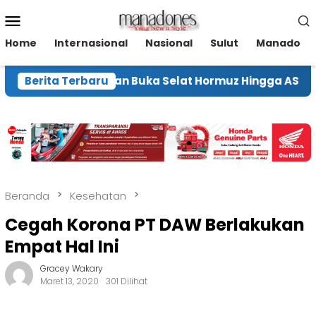
Loncat
Menu
ke
Mobile
konten
Home
Internasional
Nasional
Sulut
Manado
skan tidak akan Buka Selat Hormuz Hingga AS Penuhi Sy
Berita Terbaru
Beranda
Kesehatan
Cegah Korona PT DAW Berlakukan
Empat Hal Ini
Gracey Wakary
Maret 13, 2020
301 Dilihat