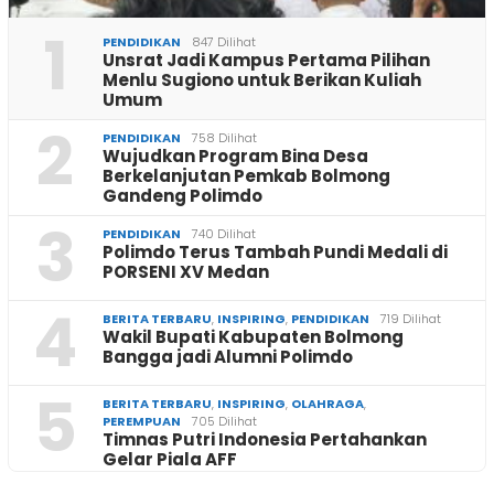
1
PENDIDIKAN
847 Dilihat
Unsrat Jadi Kampus Pertama Pilihan
Menlu Sugiono untuk Berikan Kuliah
Umum
2
PENDIDIKAN
758 Dilihat
Wujudkan Program Bina Desa
Berkelanjutan Pemkab Bolmong
Gandeng Polimdo
3
PENDIDIKAN
740 Dilihat
Polimdo Terus Tambah Pundi Medali di
PORSENI XV Medan
4
BERITA TERBARU
,
INSPIRING
,
PENDIDIKAN
719 Dilihat
Wakil Bupati Kabupaten Bolmong
Bangga jadi Alumni Polimdo
5
BERITA TERBARU
,
INSPIRING
,
OLAHRAGA
,
PEREMPUAN
705 Dilihat
Timnas Putri Indonesia Pertahankan
Gelar Piala AFF