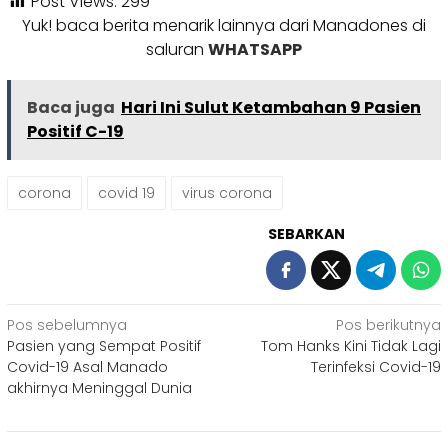
Post Views:
299
Yuk! baca berita menarik lainnya dari Manadones di
saluran
WHATSAPP
Baca juga
Hari Ini Sulut Ketambahan 9 Pasien
Positif C-19
corona
covid 19
virus corona
SEBARKAN
Navigasi
Pos sebelumnya
Pos berikutnya
Pasien yang Sempat Positif
Tom Hanks Kini Tidak Lagi
pos
Covid-19 Asal Manado
Terinfeksi Covid-19
akhirnya Meninggal Dunia