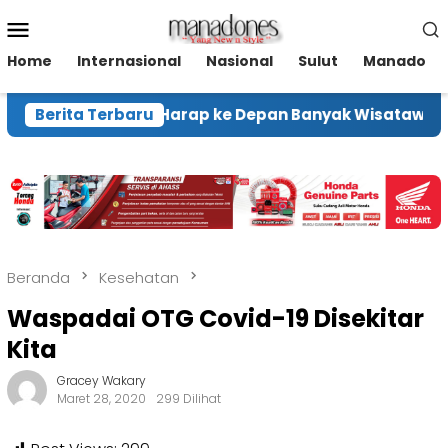
Loncat
Menu
ke
Mobile
konten
Home
Internasional
Nasional
Sulut
Manado
Wamen Ekraf Harap ke Depan Banyak Wisatawan Kunj
Berita Terbaru
Beranda
Kesehatan
Waspadai OTG Covid-19 Disekitar
Kita
Gracey Wakary
Maret 28, 2020
299 Dilihat