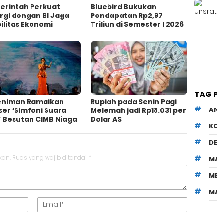
erintah Perkuat
Bluebird Bukukan
rgi dengan BI Jaga
Pendapatan Rp2,97
ilitas Ekonomi
Triliun di Semester I 2026
TAG 
Seniman Ramaikan
Rupiah pada Senin Pagi
A
er ‘Simfoni Suara
Melemah jadi Rp18.031 per
’ Besutan CIMB Niaga
Dolar AS
K
D
kan.
Ruas yang wajib ditandai
*
M
M
M