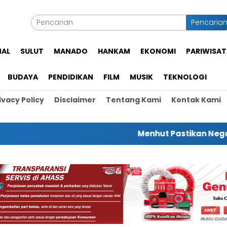
Pencaria
NAL
SULUT
MANADO
HANKAM
EKONOMI
PARIWISAT
BUDAYA
PENDIDIKAN
FILM
MUSIK
TEKNOLOGI
ivacy Policy
Disclaimer
Tentang Kami
Kontak Kami
Menhut Pastikan Negara Hadir 