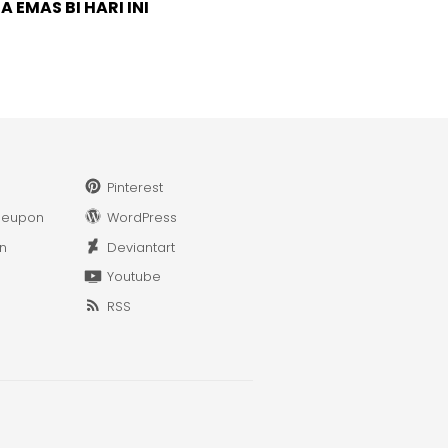
 EMAS BI HARI INI
Pinterest
leupon
WordPress
in
Deviantart
Youtube
RSS