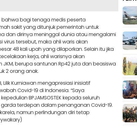
an bahwa bagi tenaga medis peserta
mah sakit yang ditunjuk pemerintah untuk
a dan dirinya meninggal dunia atau mengalami
si virus tersebut, maka ahli waris akan
r 48 kali upah yang dilaporkan. Selain itu jika
kecelakaan kerja, ahli warisnya akan
JKM, berupa santunan Rp42 juta dan beasiswa
uk 2 orang anak.
ilik Kurniawan mengapresiasi inisiatif
bah Covid-19 di Indonesia. “Saya
 kepedulian BPJAMSOSTEK kepada seluruh
i garda terdepan dalam penanganan Covid-19.
arela, namun perlindungan diri tetap
ceywakary)