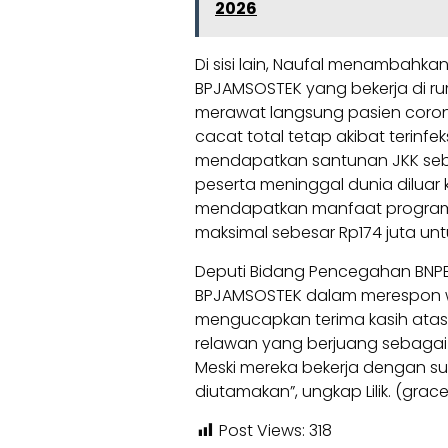
2026
Di sisi lain, Naufal menambahk
BPJAMSOSTEK yang bekerja di ru
merawat langsung pasien coron
cacat total tetap akibat terinfek
mendapatkan santunan JKK sebesa
peserta meninggal dunia diluar 
mendapatkan manfaat program 
maksimal sebesar Rp174 juta unt
Deputi Bidang Pencegahan BNPB, L
BPJAMSOSTEK dalam merespon wa
mengucapkan terima kasih atas
relawan yang berjuang sebaga
Meski mereka bekerja dengan suk
diutamakan”, ungkap Lilik. (gra
Post Views:
318