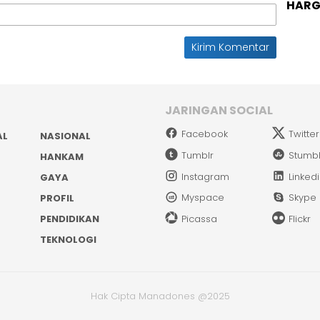
HARGA
JARINGAN SOCIAL
Facebook
Twitter
AL
NASIONAL
Tumblr
Stumb
HANKAM
Instagram
Linked
GAYA
Myspace
Skype
PROFIL
PENDIDIKAN
Picassa
Flickr
TEKNOLOGI
Hak Cipta Manadones @2025