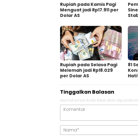
Rupiah pada Kamis Pagi
Pem
Menguat jadi Rp17.911 per
Sine
Dolar AS
Stab
Rupiah pada Selasa Pagi
81 
Melemah jadi Rp18.029
Kons
per Dolar AS
Hati
Tinggalkan Balasan
Alamat email Anda tidak akan dipublikasi