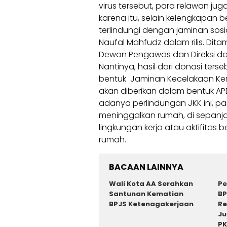
virus tersebut, para relawan juga
karena itu, selain kelengkapan b
terlindungi dengan jaminan sos
Naufal Mahfudz dalam rilis. Dit
Dewan Pengawas dan Direksi dar
Nantinya, hasil dari donasi ter
bentuk Jaminan Kecelakaan Kerj
akan diberikan dalam bentuk AP
adanya perlindungan JKK ini, pa
meninggalkan rumah, di sepanja
lingkungan kerja atau aktifitas 
rumah.
BACAAN LAINNYA
Wali Kota AA Serahkan
Pe
Santunan Kematian
BP
BPJS Ketenagakerjaan
Re
Ju
P