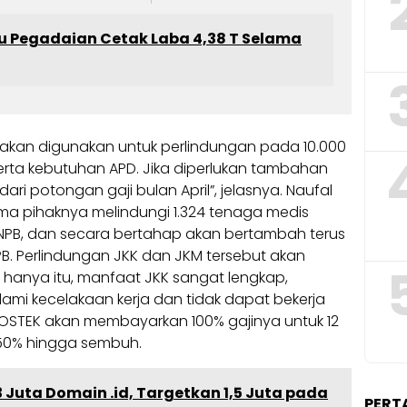
au Pegadaian Cetak Laba 4,38 T Selama
t akan digunakan untuk perlindungan pada 10.000
rta kebutuhan APD. Jika diperlukan tambahan
ari potongan gaji bulan April”, jelasnya. Naufal
ma pihaknya melindungi 1.324 tenaga medis
h BNPB, dan secara bertahap akan bertambah terus
NPB. Perlindungan JKK dan JKM tersebut akan
k hanya itu, manfaat JKK sangat lengkap,
ami kecelakaan kerja dan tidak dapat bekerja
OSTEK akan membayarkan 100% gajinya untuk 12
 50% hingga sembuh.
3 Juta Domain .id, Targetkan 1,5 Juta pada
PERT