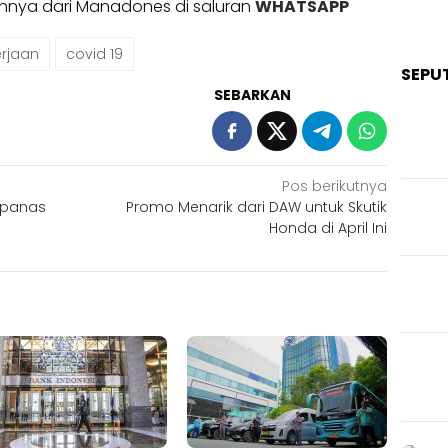
ainnya dari Manadones di saluran
WHATSAPP
rjaan
covid 19
SEPU
SEBARKAN
Pos berikutnya
apanas
Promo Menarik dari DAW untuk Skutik
Honda di April Ini