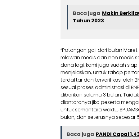
Baca juga
Makin Berkil
Tahun 2023
“Potongan gaji dari bulan Mare
relawan medis dan non medis se
dana lagi, kami juga sudah siap d
menjelaskan, untuk tahap perta
terdaftar dan terverifikasi ole
sesuai proses administrasi di B
diberikan selama 3 bulan. Tuida
diantaranya jika peserta mengal
untuk sementara waktu, BPJAMS
bulan, dan seterusnya sebesar
Baca juga
PANDI Capai 1,4