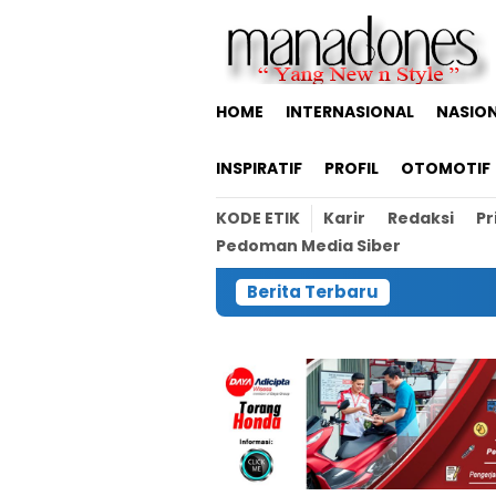
Loncat
ke
konten
HOME
INTERNASIONAL
NASIO
INSPIRATIF
PROFIL
OTOMOTIF
KODE ETIK
Karir
Redaksi
Pr
Pedoman Media Siber
Berita Terbaru