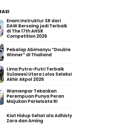
RASI
Enam Instruktur SR dari
DAW Bersaing jadi Terbaik
di The 17th AHSR
Competition 2026
Pebalap Abimanyu “Double
Winner” di Thailand
Lima Putra-Putri Terbaik
Sulawesi Utara Lolos Seleksi
Akhir Akpol 2026
Wamenpar Tekankan
Perempuan Punya Peran
Majukan Pariwisata RI
Kiat Hidup Sehat ala Adhisty
Zara dan Aming