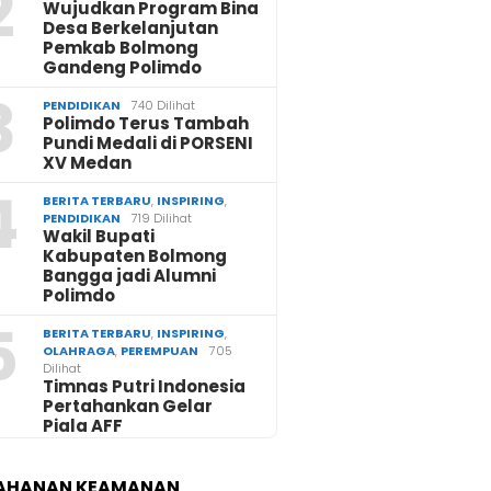
2
Wujudkan Program Bina
Desa Berkelanjutan
Pemkab Bolmong
Gandeng Polimdo
3
PENDIDIKAN
740 Dilihat
Polimdo Terus Tambah
Pundi Medali di PORSENI
XV Medan
4
BERITA TERBARU
,
INSPIRING
,
PENDIDIKAN
719 Dilihat
Wakil Bupati
Kabupaten Bolmong
Bangga jadi Alumni
Polimdo
5
BERITA TERBARU
,
INSPIRING
,
OLAHRAGA
,
PEREMPUAN
705
Dilihat
Timnas Putri Indonesia
Pertahankan Gelar
Piala AFF
AHANAN KEAMANAN