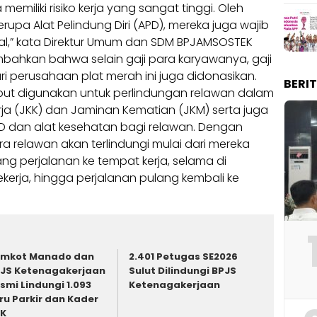
 memiliki risiko kerja yang sangat tinggi. Oleh
erupa Alat Pelindung Diri (APD), mereka juga wajib
ial,” kata Direktur Umum dan SDM BPJAMSOSTEK
ambahkan bahwa selain gaji para karyawanya, gaji
i perusahaan plat merah ini juga didonasikan.
BERI
sebut digunakan untuk perlindungan relawan dalam
a (JKK) dan Jaminan Kematian (JKM) serta juga
D dan alat kesehatan bagi relawan. Dengan
ra relawan akan terlindungi mulai dari mereka
ng perjalanan ke tempat kerja, selama di
bekerja, hingga perjalanan pulang kembali ke
mkot Manado dan
2.401 Petugas SE2026
JS Ketenagakerjaan
Sulut Dilindungi BPJS
smi Lindungi 1.093
Ketenagakerjaan
ru Parkir dan Kader
KK