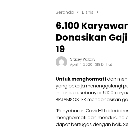
Beranda
Bisnis
6.100 Karyawa
Donasikan Gaji
19
Gracey Wakary
April 14, 2020
318 Dilihat
Untuk menghormati
dan meng
yang bekerja menanggulangi pen
Indonesia, sebanyak 6.100 kary
BPJAMSOSTEK mendonasikan gaji m
“Penyebaran Covid-19 di Indones
menghormati dan mendukung pa
dapat bertugas dengan baik. 