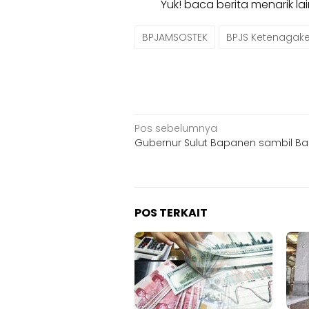
Yuk! baca berita menarik l
BPJAMSOSTEK
BPJS Ketenagake
Navigasi
Pos sebelumnya
Gubernur Sulut Bapanen sambil B
pos
POS TERKAIT